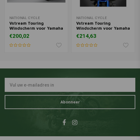
NATIONAL CYCLE
NATIONAL CYCLE
Vstream Touring
Vstream Touring
Windscherm voor Yamaha
Windscherm voor Yamaha
XT1200 Super Tenere ('14-
XT1200 Super Tenere ('12-
€200,02
€214,63
'22) | Helder
'13) | Helder
Abonneer