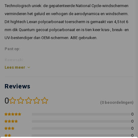
Technologisch uniek: de gepatenteerde National Cycle-windschermen
verminderen het geluid en verhogen de aerodynamica en windscherm.
Dit hightech Lexan polycarbonaat toerscherm is gemaakt van 4,5 tot 6
mm dik Quantum gecoat polycarbonaat en is tien keer kras-, breuk- en
UV-bestendiger dan OEM-schermen. ABE gebruiken.
Past op:
Kawasaki:
Lees meer
08-18 KLR650
Reviews
0
(0 beoordelingen)
0
0
0
0