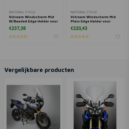
NATIONAL CYCLE
NATIONAL CYCLE
Vstream Windscherm Mid
Vstream Windscherm Mid
W/Beaded Edge Helder voor
Plain Edge Helder voor
Harley Davidson | Kies de
Harley Davidson | Kies de
€237,38
€220,43
Maat
Maat
Vergelijkbare producten