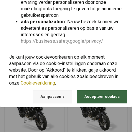
KEDO
NATIONAL CYCLE
ervaring verder personaliseren door onze
Windscherm Adapter
Vstream Sport/Tour
marketingtools toegang te geven tot je anonieme
Yamaha Ténéré 700 |
Windscherm voor Yamaha
gebruikerspatroon.
Zwart, Gepoedercoat
XT1200 Super Tenere ('12-
€52,95
€188,27
'13) | Lichte Tint
ads personalization:
Na uw bezoek kunnen we
advertenties personaliseren op basis van uw
interesses en gedrag.
https://business.safety.google/privacy/
View more
Je kunt jouw cookievoorkeuren op elk moment
aanpassen via de cookie-instellingen onderaan onze
website. Door op "Akkoord" te klikken, ga je akkoord
met het gebruik van alle cookies zoals beschreven in
onze
Cookieverklaring
.
Aanpassen
Accepteer cookies