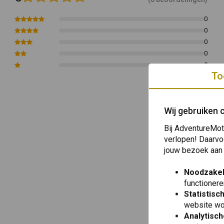
- BMW R1250GS - BMW R1250GS Avontuur
- R1200GS BMW (LC)
0
0
- R1200GS Avontuur BMW (LC)
0
- F850GS Avontuur BMW
0
Download
hier
de handleiding!
0
To
Artikelcode: 01-045-6170-0
Wij gebruiken 
Bij AdventureMot
verlopen! Daarvo
jouw bezoek aan
Noodzakel
functionere
Statistisc
website wo
Analytisch