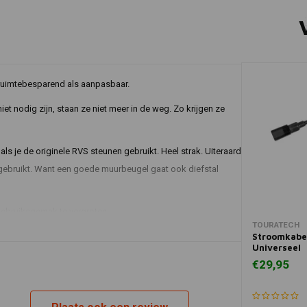
ruimtebesparend als aanpasbaar.
et nodig zijn, staan ze niet meer in de weg. Zo krijgen ze
 je de originele RVS steunen gebruikt. Heel strak. Uiteraard
gebruikt. Want een goede muurbeugel gaat ook diefstal
gebruiksgemak te vergroten.
In 
TOURATECH
t het mogelijk om de koffers op de houders te plaatsen, zelfs
Stroomkab
Universeel
 eenvoudige gebogen plaatconstructies, kunnen de Touratech
€29,95
s.
ellen: