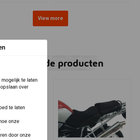
View more
en
Gerelateerde producten
mogelijk te laten
 opslaan over
ed te laten
 hoe onze
.
eren door onze