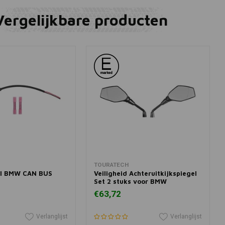
Vergelijkbare producten
winkelwagen
In winkelwagen
TOURATECH
el BMW CAN BUS
Veiligheid Achteruitkijkspiegel
Set 2 stuks voor BMW
€63,72
Verlanglijst
Verlanglijst