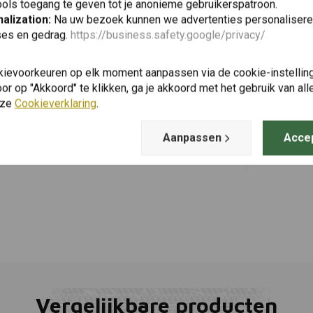
ols toegang te geven tot je anonieme gebruikerspatroon.
alization:
Na uw bezoek kunnen we advertenties personalisere
ses en gedrag.
https://business.safety.google/privacy/
BURLY
Toevoegen
Voyager Za
kievoorkeuren op elk moment aanpassen via de cookie-instellin
Eiken Canv
r op "Akkoord" te klikken, ga je akkoord met het gebruik van al
€300,54
nze
Cookieverklaring
.
Aanpassen
Acce
Vergelijkbare producten