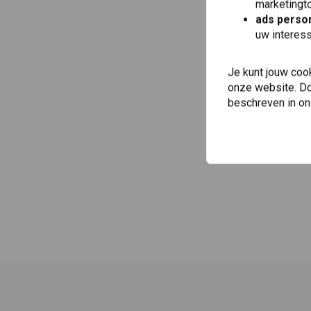
marketingto
ads person
uw interes
Je kunt jouw coo
onze website. Doo
beschreven in o