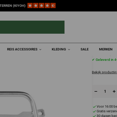
TERREN (KIYOH)
3)
Muurbeugel voor Origineel BMW Adventure Aluminium |Topkoffer|
e Aluminium |Topkoffer|
REIS ACCESSOIRES
KLEDING
SALE
MERKEN
€136,0
✔ Geleverd in 
Bekijk productin
Voor 16:00 b
Gratis verzen
30 dagen bede