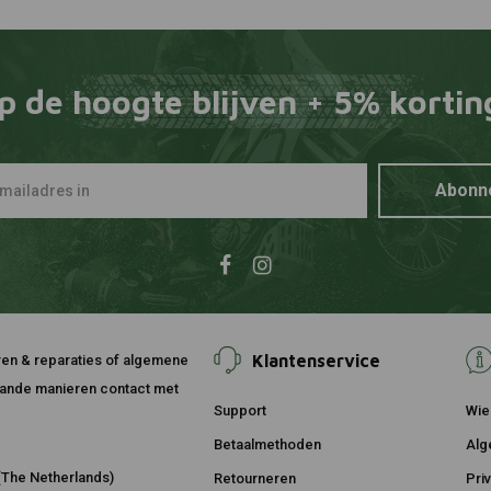
p de hoogte blijven + 5% kortin
Abonn
Klantenservice
ouren & reparaties of algemene
taande manieren contact met
Support
Wie 
Betaalmethoden
Alg
The Netherlands)
Retourneren
Pri