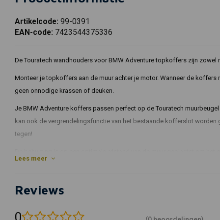
Artikelcode:
99-0391
EAN-code:
7423544375336
De Touratech wandhouders voor BMW Adventure topkoffers zijn zowel 
Monteer je topkoffers aan de muur achter je motor. Wanneer de koffers ni
geen onnodige krassen of deuken.
Je BMW Adventure koffers passen perfect op de Touratech muurbeugel als
kan ook de vergrendelingsfunctie van het bestaande kofferslot worden 
tegen!
De behuizing is op een optimale afstand van de muur geplaatst om het 
Lees meer
De innovatieve structuur, vergelijkbaar met die van een bagagerek, maak
wanneer ze volledig beladen zijn. In tegenstelling tot de gebruikelijke
Reviews
muurbeugels worden gebruikt op campers, aanhangers of pick-up truck
Compatibel met BMW aluminium topkoffers voor de volgende mod
0
(0 beoordelingen)