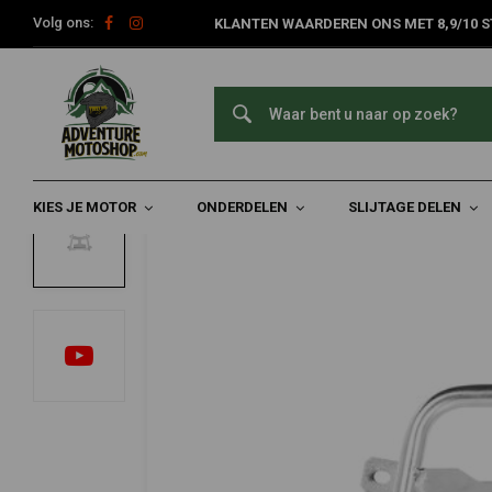
Volg ons:
KLANTEN WAARDEREN ONS MET 8,9/10 S
Home
Kies Je Motor
BMW
BMW R 1200 GS Adventure ('06-'1
TOURATECH
Muurbeugel voor Origineel BMW Adventur
0/5 (0 reviews)
KIES JE MOTOR
ONDERDELEN
SLIJTAGE DELEN