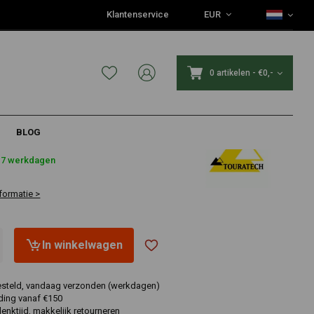
Klantenservice
EUR
0 artikelen
-
€0,-
BLOG
5
4-7 werkdagen
formatie >
In winkelwagen
esteld, vandaag verzonden (werkdagen)
ding vanaf €150
nktijd, makkelijk retourneren