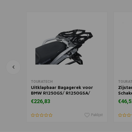
In winkelwagen
TOURATECH
TOURA
ngstuk
Uitklapbaar Bagagerek voor
Zijst
 GS
BMW R1250GS/ R1250GSA/
Schak
-'22)/R
R1200GS (LC)/ R1200GSA (LC)/
BMW R
€226,83
€46,5
0 R/ RS
F850GSA
1200 G
Paklijst
Paklijst