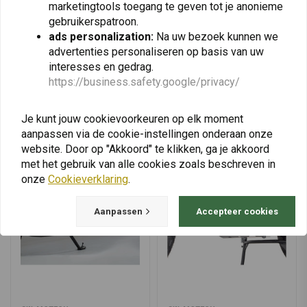
marketingtools toegang te geven tot je anonieme
Zwart Gecoat
Skidplate
€30,95
€169,94
gebruikerspatroon.
ads personalization:
Na uw bezoek kunnen we
advertenties personaliseren op basis van uw
interesses en gedrag.
https://business.safety.google/privacy/
View more
Je kunt jouw cookievoorkeuren op elk moment
aanpassen via de cookie-instellingen onderaan onze
website. Door op "Akkoord" te klikken, ga je akkoord
met het gebruik van alle cookies zoals beschreven in
onze
Cookieverklaring
.
Aanpassen
Accepteer cookies