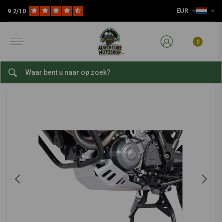
EUR
9.2/10
Home
Onderdelen
Motorfiets Protectie
Skidplates
Beschermkap Yamaha XT 660 Z ('08-'16) | Zilver
SW-MOTECH
-
bekijk alles van SW-Motech
0
Beschermkap Yamaha XT 660 Z ('08-'16) |
Zilver
0/5 (0 reviews)