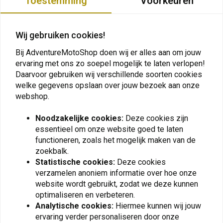
Toestemming
Voorkeuren
YAMAHA
XT 660 Z
2014
Tenere
E
YAMAHA
XT 660 Z ABS
2014
Tenere
E
Plaats ook een review
YAMAHA
XT 660 Z
2013
Tenere
E
Wij gebruiken cookies!
YAMAHA
XT 660 Z ABS
2013
Tenere
E
Bij AdventureMotoShop doen wij er alles aan om jouw
YAMAHA
XT 660 Z
2012
Tenere
E
ervaring met ons zo soepel mogelijk te laten verlopen!
YAMAHA
XT 660 Z ABS
2012
Tenere
E
Vergelijkbare producten
Daarvoor gebruiken wij verschillende soorten cookies
YAMAHA
welke gegevens opslaan over jouw bezoek aan onze
XT 660 Z ABS
2011
Tenere
E
webshop.
YAMAHA
XT 660 Z
2011
Tenere
E
YAMAHA
XT 660 Z
2010
Tenere
E
Noodzakelijke cookies:
Deze cookies zijn
YAMAHA
XT 660 Z
2009
Tenere
E
essentieel om onze website goed te laten
YAMAHA
XT 660 Z
2008
Tenere
E
functioneren, zoals het mogelijk maken van de
SW-Motech Onderdeelnummer: 05061655
zoekbalk.
Statistische cookies:
Deze cookies
verzamelen anoniem informatie over hoe onze
website wordt gebruikt, zodat we deze kunnen
optimaliseren en verbeteren.
Analytische cookies:
Hiermee kunnen wij jouw
KEDO
KEDO
Schakelstangdeksel Slim
Gereedschapscompartiment
ervaring verder personaliseren door onze
Yamaha Ténéré 700 |
Voor Bescherming van