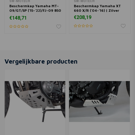
SW-MOTECH
SW-MOTECH
Beschermkap Yamaha MT-
Beschermkap Yamaha XT
09/GT/SP ('15-'22)/FJ-09 850
660 X/R ('04-'16) | Zilver
('17-'19)/MXT 850/GT ('18-
€208,19
€148,71
'22)/XSR 900 ('16-'21 ) |
Zilver
Vergelijkbare producten