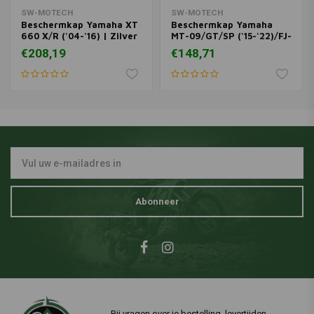
SW-MOTECH
SW-MOTECH
Beschermkap Yamaha XT
Beschermkap Yamaha
660 X/R ('04-'16) | Zilver
MT-09/GT/SP ('15-'22)/FJ-
09 850 ('17-'19)/MXT
€208,19
€148,71
850/GT ('18-'22)/XSR 900
('16-'21 ) | Zilver
Abonneer
Bij vragen over je bestelling, levertijden,