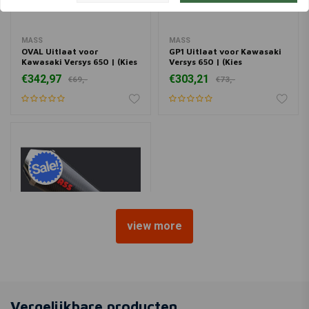
MASS
MASS
OVAL Uitlaat voor
GP1 Uitlaat voor Kawasaki
Kawasaki Versys 650 | (Kies
Versys 650 | (Kies
Materiaal)
Materiaal)
€342,97
€303,21
€69,-
€73,-
view more
MASS
TROMB Uitlaat voor
Kawasaki Versys 650 | (Kies
Vergelijkbare producten