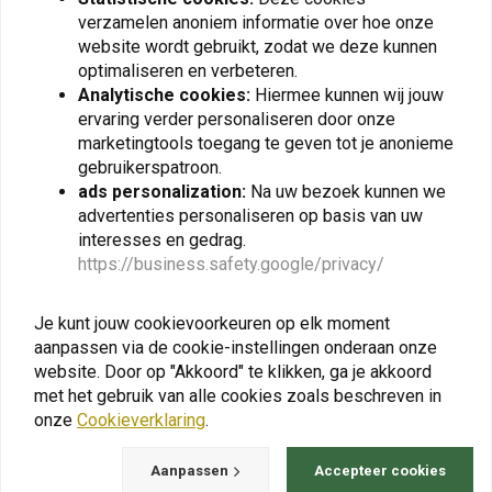
verzamelen anoniem informatie over hoe onze
MASS
MASS
OVAL INOX met Complete
OVAL Uitlaat voor Honda
website wordt gebruikt, zodat we deze kunnen
2in1 Systeemuitlaat voor
Transalp 600/650/700 |
optimaliseren en verbeteren.
Yamaha XTZ 750
(Kies Materiaal)
€854,96
€342,97
SuperTeneré
Analytische cookies:
Hiermee kunnen wij jouw
ervaring verder personaliseren door onze
marketingtools toegang te geven tot je anonieme
gebruikerspatroon.
ads personalization:
Na uw bezoek kunnen we
View more
advertenties personaliseren op basis van uw
interesses en gedrag.
https://business.safety.google/privacy/
Je kunt jouw cookievoorkeuren op elk moment
aanpassen via de cookie-instellingen onderaan onze
website. Door op "Akkoord" te klikken, ga je akkoord
met het gebruik van alle cookies zoals beschreven in
onze
Cookieverklaring
.
Aanpassen
Accepteer cookies