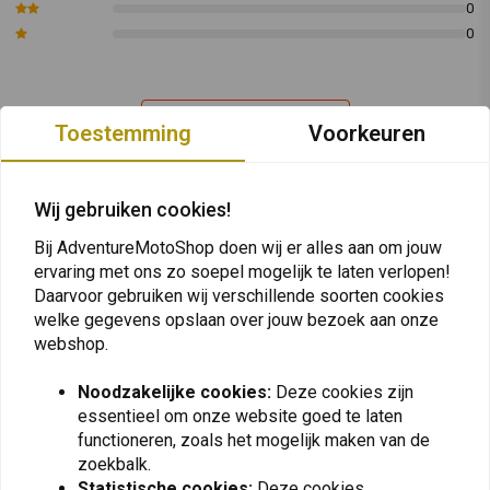
rookgassen te garanderen, zijn de binnenleidingen ook gemaakt
0
van roestvrij staal.
0
Alle klemmen worden getest op de traagheidstestbank om de
toename van vermogen en koppel te garanderen.
Plaats ook een review
Past op:
Kawasaki Versys 650
Toestemming
Voorkeuren
M1 Style Carbon:
Lengte: 350 mm
Wij gebruiken cookies!
M1 Style Titanium:
Lengte: 350 mm
Vergelijkbare producten
Bij AdventureMotoShop doen wij er alles aan om jouw
ervaring met ons zo soepel mogelijk te laten verlopen!
De "MASS"-sticker op de terminal die u hebt
Daarvoor gebruiken wij verschillende soorten cookies
gekocht, is mogelijk niet dezelfde als die op de
welke gegevens opslaan over jouw bezoek aan onze
afbeelding.
webshop.
Artikelcode: Kawasaki Versys 650 M1 Style Carb
Noodzakelijke cookies:
Deze cookies zijn
Artikelcode: Kawasaki Versys 650 M1 Style Tit
essentieel om onze website goed te laten
functioneren, zoals het mogelijk maken van de
zoekbalk.
Statistische cookies:
Deze cookies