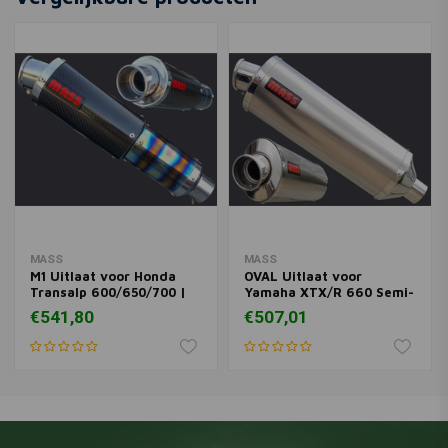
Materiaal)
€377,77
€75,-
MASS
MASS
M1 Uitlaat voor Honda
OVAL Uitlaat voor
Transalp 600/650/700 |
Yamaha XTX/R 660 Semi-
(Kies Materiaal)
Compl 2in1 | (Kies
€541,80
€507,01
Materiaal)