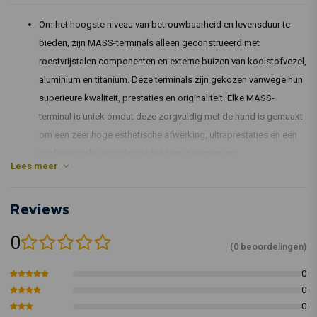
Om het hoogste niveau van betrouwbaarheid en levensduur te
bieden, zijn MASS-terminals alleen geconstrueerd met
roestvrijstalen componenten en externe buizen van koolstofvezel,
aluminium en titanium. Deze terminals zijn gekozen vanwege hun
superieure kwaliteit, prestaties en originaliteit. Elke MASS-
terminal is uniek omdat deze zorgvuldig met de hand is gemaakt
om een zeer hoge esthetische afwerking, ultraprestaties en een
professionele uitstraling te hebben in termen van
Lees meer
productiekwaliteit.
De beste materialen die beschikbaar zijn op de metallurgische
Reviews
markt worden gebruikt om de uitlaten te maken, en hun
duurzaamheid in de tijd valt niet te ontkennen.
0
Roestvrijstalen platen met een dikte van 8/10 mm, die de hoogste
(0 beoordelingen)
sterkte en het laagste gewicht bieden, worden gebruikt om de
0
basissen te maken.
0
Om het hoogste niveau van bescherming tegen corrosie door
0