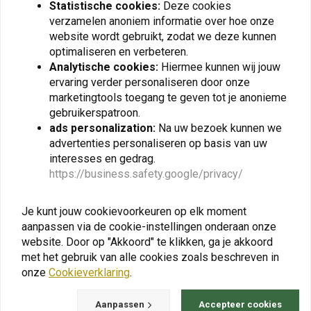
Statistische cookies:
Deze cookies
verzamelen anoniem informatie over hoe onze
KEDO
KEDO
website wordt gebruikt, zodat we deze kunnen
Racing Luchtfilter Kit
Barkbusters
Yamaha Ténéré 700
Handbeschermers
optimaliseren en verbeteren.
Montageset Yamaha
Analytische cookies:
Hiermee kunnen wij jouw
€72,95
€139,95
Ténéré 700
ervaring verder personaliseren door onze
marketingtools toegang te geven tot je anonieme
gebruikerspatroon.
ads personalization:
Na uw bezoek kunnen we
View more
advertenties personaliseren op basis van uw
interesses en gedrag.
https://business.safety.google/privacy/
Je kunt jouw cookievoorkeuren op elk moment
aanpassen via de cookie-instellingen onderaan onze
website. Door op "Akkoord" te klikken, ga je akkoord
met het gebruik van alle cookies zoals beschreven in
onze
Cookieverklaring
.
Aanpassen
Accepteer cookies