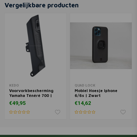
Professionele Twee
Vergelijkbare producten
Componenten Epoxylijm |
€9,50
25ML
KEDO
QUAD LOCK
Voorvorkbescherming
Mobiel Hoesje Iphone
Yamaha Ténéré 700 |
6/6s | Zwart
Rechts
€49,95
€14,62