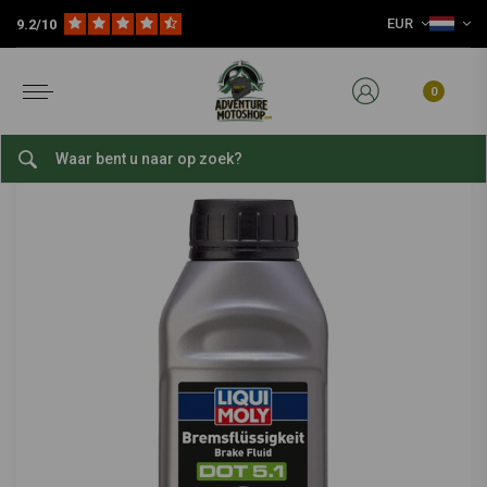
EUR
9.2/10
Home
Remvloeistof DOT 5.1 | 250ML of 500ML
LIQUI MOLY
-
bekijk alles van Liqui Moly
0
Remvloeistof DOT 5.1 | 250ML of 500ML
0/5 (0 reviews)