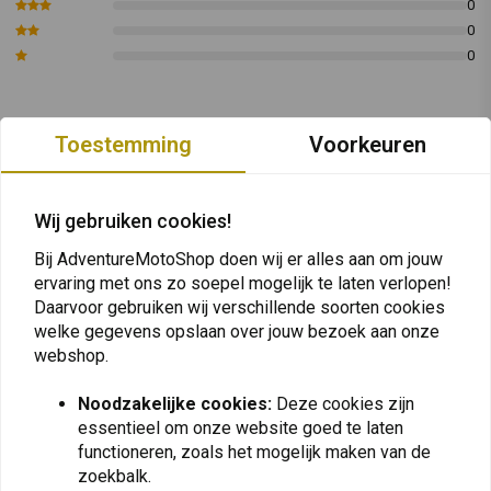
Universele toepassing:
Ideaal voor gebruik met zowel schijf-
0
als trommelremsystemen, evenals voertuigkoppelingssystemen
0
0
die deze specificatie vereisen, inclusief ABS-remsystemen.
Geschikt voor gebruik in alle conventionele
remvloeistofontluchtingsapparaten en wanneer alleen gebruikt, zorgt
Toestemming
Voorkeuren
Plaats ook een review
het voor optimale prestaties. Voldoe aan de specificaties van de
voertuigfabrikant voor het vervangen van remvloeistof.
Wij gebruiken cookies!
Goedkeuringen:
FMVSS 116 DOT 3, FMVSS 116 DOT 4, FMVSS 116
Vergelijkbare producten
DOT 5.1, ISO 4925 klasse 3, ISO 4925 klasse 4, ISO 4925 klasse 5.1, SAE
Bij AdventureMotoShop doen wij er alles aan om jouw
J 1703, SAE J 1704.
ervaring met ons zo soepel mogelijk te laten verlopen!
Daarvoor gebruiken wij verschillende soorten cookies
Ervaar betrouwbaarheid en veiligheid bij elke toepassing van de
Liqui
welke gegevens opslaan over jouw bezoek aan onze
Moly Brake Fluid DOT 5.1
.
webshop.
Noodzakelijke cookies:
Deze cookies zijn
U kunt
hier
de handleiding downloaden
essentieel om onze website goed te laten
Artikel Code : LM 21160, LM 21161
functioneren, zoals het mogelijk maken van de
zoekbalk.