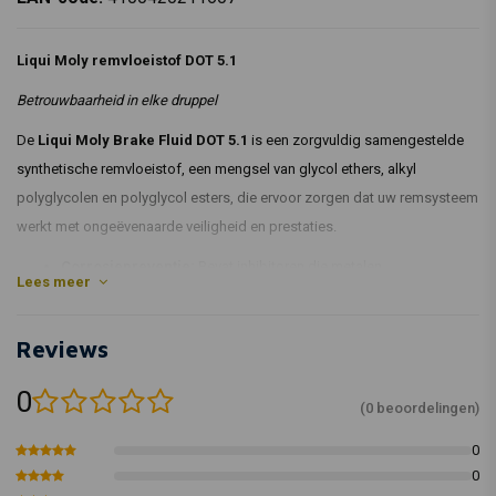
Liqui Moly remvloeistof DOT 5.1
Betrouwbaarheid in elke druppel
De
Liqui Moly Brake Fluid DOT 5.1
is een zorgvuldig samengestelde
synthetische remvloeistof, een mengsel van glycol ethers, alkyl
polyglycolen en polyglycol esters, die ervoor zorgen dat uw remsysteem
werkt met ongeëvenaarde veiligheid en prestaties.
Corrosiepreventie:
Bevat inhibitoren die metalen
Lees meer
remonderdelen beschermen tegen corrosie en oxidatie bij hogere
temperaturen vermindert.
Reviews
Superieur kookpunt:
Met uitstekende kookpunten in natte en
droge toestand, waardoor veilig remmen gegarandeerd is, zelfs
0
(0 beoordelingen)
na langdurige vochtopname.
Vochtbescherming:
Speciale vochtvangers gaan de vorming
0
van dampbellen tegen, wat zorgt voor consistente prestaties.
0