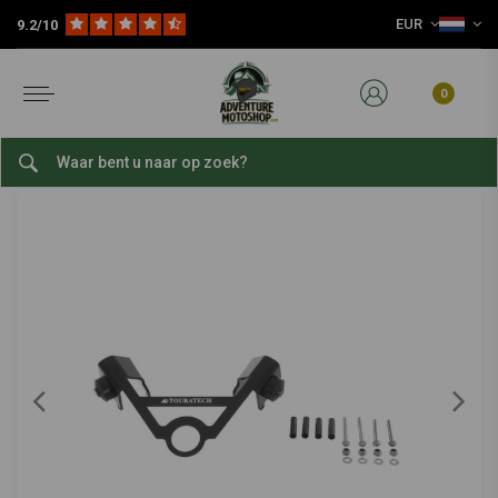
EUR
9.2/10
Home
Kies Je Motor
BMW
BMW R 1200 GS ('13-'18)
LA stuurstop BMW R 1200 GS ('12+)/ R 1200 GSA ('13+)/ R1200R ('14+)
TOURATECH
-
bekijk alles van Touratech
0
LA stuurstop BMW R 1200 GS ('12+)/ R 1200
GSA ('13+)/ R1200R ('14+)
0/5 (0 reviews)