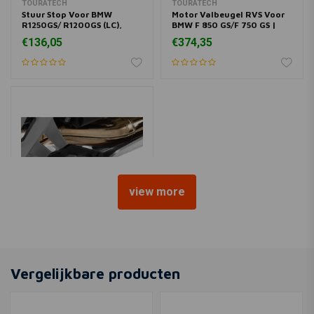
TOURATECH
TOURATECH
Stuur Stop Voor BMW
Motor Valbeugel RVS Voor
R1250GS/ R1200GS (LC),
BMW F 850 GS/F 750 GS |
Black
Zilver
€136,05
€374,35
view more
TOURATECH
Inklapbare en Verstelbare
Remhendel Voor BMW R
Vergelijkbare producten
1250 GS/A & R 1200 GS
€148,82
('13+)/R 1200 GSA ('14+) |
Zilver