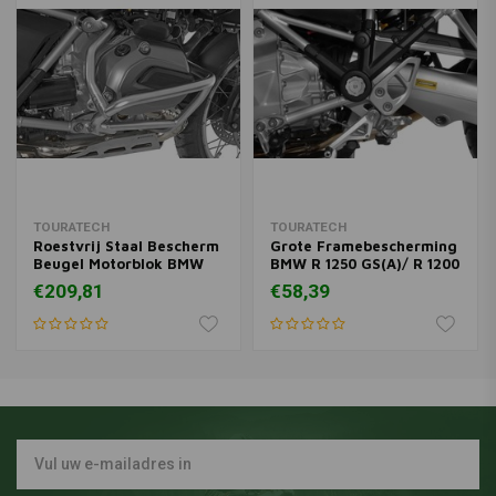
TOURATECH
TOURATECH
Roestvrij Staal Bescherm
Grote Framebescherming
Beugel Motorblok BMW
BMW R 1250 GS(A)/ R 1200
R1200GS (LC) (13-16) /
GS ('13+) / R 1200 GSA
€209,81
€58,39
R1200GS (LC) Adventure
('14+) Links
(14-16)