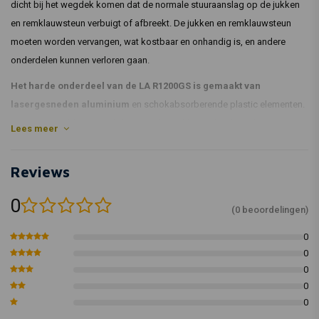
dicht bij het wegdek komen dat de normale stuuraanslag op de jukken
en remklauwsteun verbuigt of afbreekt. De jukken en remklauwsteun
moeten worden vervangen, wat kostbaar en onhandig is, en andere
onderdelen kunnen verloren gaan.
Het harde onderdeel van de LA R1200GS is gemaakt van
lasergesneden aluminium
en schokabsorberende plastic elementen.
Een stevige rubberen pad dempt ook een klein gebied. Het harde
Lees meer
gedeelte van de LA R1200GS beperkt de stuurstop minimaal.
Op het aluminium onderdeel wordt kunststofpoeder aangebracht.
Reviews
Alle benodigde bevestigingsmaterialen, zoals afstandhouders, moeren
0
en bouten, zijn inbegrepen in het leveringsschema.
(0 beoordelingen)
Gewicht 114 gram
0
Afmetingen: ca. 195 mm x 135 mm x 50 mm
0
Download
hier uw handleiding
0
0
Artikelnummer: 01-044-0403-0
0