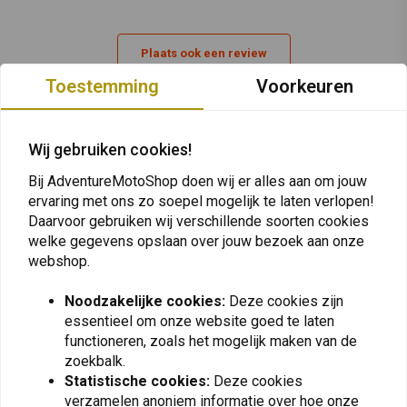
Plaats ook een review
Toestemming
Voorkeuren
Vergelijkbare producten
Wij gebruiken cookies!
Bij AdventureMotoShop doen wij er alles aan om jouw
ervaring met ons zo soepel mogelijk te laten verlopen!
Daarvoor gebruiken wij verschillende soorten cookies
welke gegevens opslaan over jouw bezoek aan onze
webshop.
Noodzakelijke cookies:
Deze cookies zijn
essentieel om onze website goed te laten
functioneren, zoals het mogelijk maken van de
zoekbalk.
KEDO
TOURATECH
Statistische cookies:
Deze cookies
Voorvorkbescherming
Stroomkabel BMW CAN
verzamelen anoniem informatie over hoe onze
Yamaha Ténéré 700 |
BUS Universeel