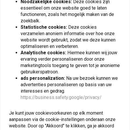
Noodzakelijke cookies:
Deze cookies zijn
meter. Kabels en bevestigingen moeten apart worden
essentieel om onze website goed te laten
Plaats ook een review
aangeschaft.
functioneren, zoals het mogelijk maken van de
zoekbalk.
FUNCTIES EN PARAMETERS
Statistische cookies:
Deze cookies
Snelheid:
0 - 360 km/u
verzamelen anoniem informatie over hoe onze
Vergelijkbare producten
Totaal aantal kilometers:
0 - 999.999 km
website wordt gebruikt, zodat we deze kunnen
optimaliseren en verbeteren.
Gedeeltelijke kilometerstand:
0 - 9.999,9 km
Analytische cookies:
Hiermee kunnen wij jouw
Geheugen maximale snelheid
ervaring verder personaliseren door onze
Toerenteller:
0 - 12.000 RPM of 0 - 13.000 RPM
marketingtools toegang te geven tot je anonieme
afhankelijk van model
gebruikerspatroon.
Weergave versnellingsstand:
N, 1 - 6 en
ads personalization:
Na uw bezoek kunnen we
schakelindicator
advertenties personaliseren op basis van uw
interesses en gedrag.
Alarm onderhoudsinterval
https://business.safety.google/privacy/
Thermometer:
-10 tot 100 °C
Brandstofmeter met 6 niveaus en reserve-indicator
Je kunt jouw cookievoorkeuren op elk moment
Onmiddellijk en gemiddeld brandstofverbruik
TOURATECH
TOURATECH
aanpassen via de cookie-instellingen onderaan onze
EHBO-Set voor
Stroomkabel BMW CAN
Rijmodi:
Standaard (STD), A, B en ECO
Motorfietsen - DIN 13167
BUS Universeel
website. Door op "Akkoord" te klikken, ga je akkoord
Voltmeter met waarschuwingsfunctie