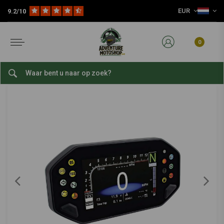
EUR
9.2/10
Home
RX-4 Multifunctionele TFT Meter | Alle Modellen
KOSO
-
bekijk alles van KOSO
0
RX-4 Multifunctionele TFT Meter | Alle
Modellen
0/5 (0 reviews)