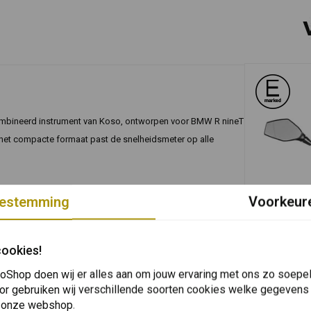
ombineerd instrument van Koso, ontworpen voor BMW R nineT
j het compacte formaat past de snelheidsmeter op alle
estemming
Voorkeur
In 
TOURATECH
Veiligheid A
cookies!
Set 2 stuk
€63,72
oShop doen wij er alles aan om jouw ervaring met ons zo soepel 
or gebruiken wij verschillende soorten cookies welke gegevens
 onze webshop.