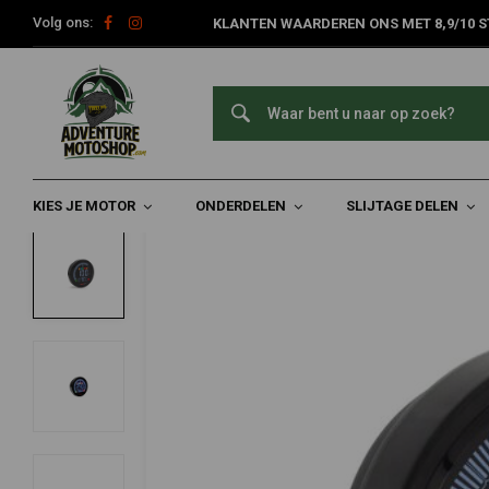
Volg ons:
KLANTEN WAARDEREN ONS MET 8,9/10 S
Home
DL-04 Multifunctionele Meter | BMW R nineT
KOSO
DL-04 Multifunctionele Meter | BMW R ni
0/5 (0 reviews)
KIES JE MOTOR
ONDERDELEN
SLIJTAGE DELEN