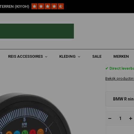
TERREN (KIYOH)
neT
REIS ACCESSOIRES
KLEDING
SALE
MERKEN
€399,9
✔ Direct leverb
Bekijk productin
BMW R nin