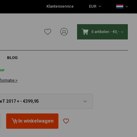
Klantenservice
EUR
0 artikelen
-
€0,-
BLOG
5
aar
formatie >
eT 2017 + - €399,95
In winkelwagen