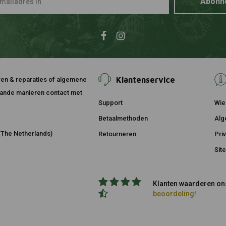
Abonn
Klantenservice
ouren & reparaties of algemene
taande manieren contact met
Support
Wie 
Betaalmethoden
Alg
The Netherlands)
Retourneren
Pri
Sit
Klanten waarderen ons
beoordeling!