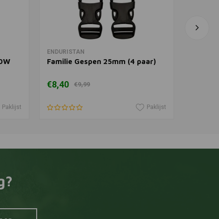
In winkelwagen
ENDURISTAN
BEL-RAY
10W
Familie Gespen 25mm (4 paar)
6-IN-1
€8,40
€12,80
€9,99
Paklijst
Paklijst
g?