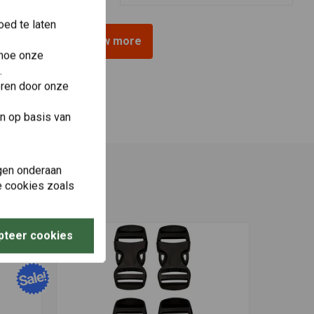
ed te laten
View more
 hoe onze
.
eren door onze
n op basis van
gen onderaan
le cookies zoals
pteer cookies