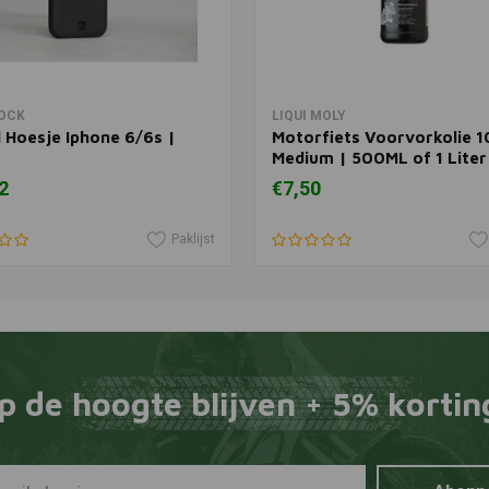
In winkelwagen
View more
OCK
LIQUI MOLY
 Hoesje Iphone 6/6s |
Motorfiets Voorvorkolie 
Medium | 500ML of 1 Liter
2
€7,50
Paklijst
p de hoogte blijven + 5% kortin