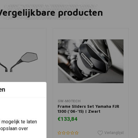
Vergelijkbare producten
en
winkelwagen
In winkelwagen
SW-MOTECH
chteruitkijkspiegel
Frame Sliders Set Yamaha FJR
s voor BMW
1300 ('06-'15) | Zwart
€133,84
mogelijk te laten
 opslaan over
Verlanglijst
Verlanglijst