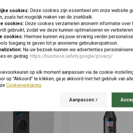
Plaats ook een review
ijke cookies:
Deze cookies zijn essentieel om onze website go
n, zoals het mogelijk maken van de zoekbalk.
he cookies:
Deze cookies verzamelen anoniem informatie over
rdt gebruikt, zodat we deze kunnen optimaliseren en verbeteren
tuur, brandstof, grootlicht, ABS, stationair
e cookies:
Hiermee kunnen wij jouw ervaring verder personalis
ols toegang te geven tot je anonieme gebruikerspatroon.
alization:
Na uw bezoek kunnen we advertenties personalisere
ses en gedrag.
https://business.safety.google/privacy/
kievoorkeuren op elk moment aanpassen via de cookie-instellin
Vergelijkbare producten
r op "Akkoord" te klikken, ga je akkoord met het gebruik van al
nze
Cookieverklaring
.
Aanpassen
Acce