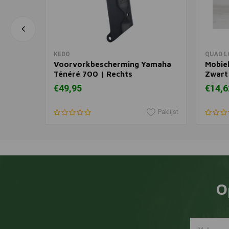
In winkelwagen
KEDO
QUAD L
maha
Voorvorkbescherming Yamaha
Mobiel
Ténéré 700 | Rechts
Zwart
€49,95
€14,6
Paklijst
Paklijst
O