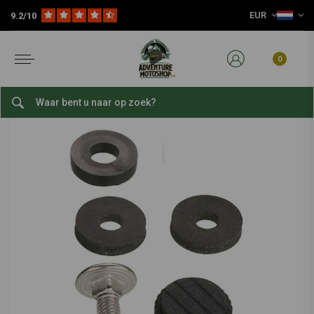
EUR
9.2/10
Home
Slijtage Delen
Motorfiets Gereedschap
Sets & Kits
Set Kleine Onderdelen Voor Schermafsteller
KEDO
-
bekijk alles van Kedo
0
Set Kleine Onderdelen Voor Schermafsteller
0/5 (0 reviews)