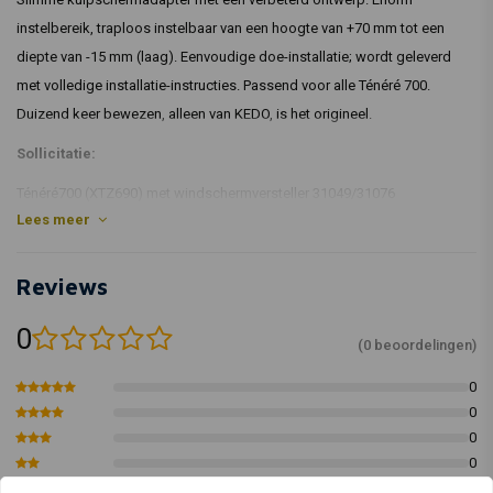
instelbereik, traploos instelbaar van een hoogte van +70 mm tot een
diepte van -15 mm (laag). Eenvoudige doe-installatie; wordt geleverd
met volledige installatie-instructies. Passend voor alle Ténéré 700.
Duizend keer bewezen, alleen van KEDO, is het origineel.
Sollicitatie:
Ténéré700 (XTZ690) met windschermversteller 31049/31076
Lees meer
Kedo-onderdeelnummer: 31112
Reviews
0
(0 beoordelingen)
0
0
0
0
0