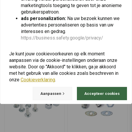
Handgreep Passagier
Gereedschapskist voor
Links | Zwart
marketingtools toegang te geven tot je anonieme
ZEGA Evo / Pro2 Pannier
Systems voor BMW &
gebruikerspatroon.
€41,95
€202,02
KTM
ads personalization:
Na uw bezoek kunnen we
advertenties personaliseren op basis van uw
interesses en gedrag.
https://business.safety.google/privacy/
View more
Je kunt jouw cookievoorkeuren op elk moment
aanpassen via de cookie-instellingen onderaan onze
website. Door op "Akkoord" te klikken, ga je akkoord
met het gebruik van alle cookies zoals beschreven in
onze
Cookieverklaring
.
Aanpassen
Accepteer cookies