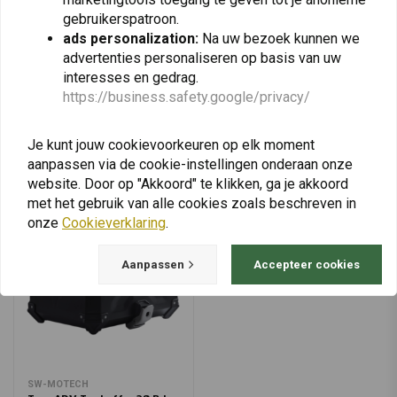
€42,45
€139,95
Ténéré 700
gebruikerspatroon.
ads personalization:
Na uw bezoek kunnen we
advertenties personaliseren op basis van uw
interesses en gedrag.
https://business.safety.google/privacy/
View more
Je kunt jouw cookievoorkeuren op elk moment
aanpassen via de cookie-instellingen onderaan onze
website. Door op "Akkoord" te klikken, ga je akkoord
met het gebruik van alle cookies zoals beschreven in
onze
Cookieverklaring
.
Aanpassen
Accepteer cookies
SW-MOTECH