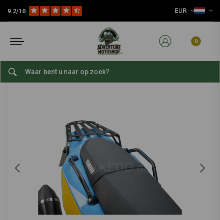
EUR
9.2/10
Home
Kies Je Motor
Yamaha
Yamaha Ténéré 700 ('19-'20)
Handgreep Passagier Rechts | Zwart
KEDO
-
bekijk alles van Kedo
0
Handgreep Passagier Rechts | Zwart
0/5 (0 reviews)