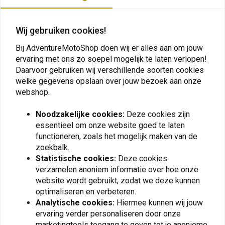
Plaats ook een review
Wij gebruiken cookies!
Bij AdventureMotoShop doen wij er alles aan om jouw
ervaring met ons zo soepel mogelijk te laten verlopen!
Vergelijkbare producten
Daarvoor gebruiken wij verschillende soorten cookies
welke gegevens opslaan over jouw bezoek aan onze
webshop.
Noodzakelijke cookies:
Deze cookies zijn
essentieel om onze website goed te laten
functioneren, zoals het mogelijk maken van de
zoekbalk.
Statistische cookies:
Deze cookies
verzamelen anoniem informatie over hoe onze
website wordt gebruikt, zodat we deze kunnen
optimaliseren en verbeteren.
KEDO
TOURATECH
Analytische cookies:
Hiermee kunnen wij jouw
Barkbusters
Vouwspiegel in Lengte
ervaring verder personaliseren door onze
Handbeschermers
Verstelbaar
Montageset Yamaha
marketingtools toegang te geven tot je anonieme