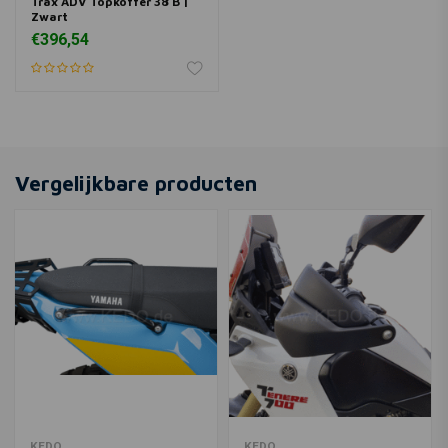
Trax ADV Topkoffer 38 B |
Zwart
€396,54
Vergelijkbare producten
KEDO
KEDO