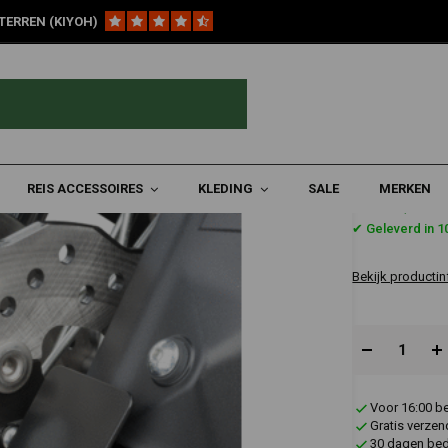
TERREN (KIYOH)
ABS Sensor Voor Beschermkap Yamaha Ténéré 700 | Zwart
néré 700 | Zwart
REIS ACCESSOIRES
KLEDING
SALE
MERKEN
€12,95
✔ Geleverd in 
Bekijk productin
Voor 16:00 b
Gratis verzen
30 dagen bede