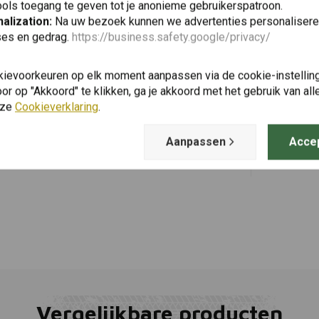
ols toegang te geven tot je anonieme gebruikerspatroon.
alization:
Na uw bezoek kunnen we advertenties personalisere
ses en gedrag.
https://business.safety.google/privacy/
SW-MOTECH
Toevoegen
Koplampbe
kievoorkeuren op elk moment aanpassen via de cookie-instellin
Ténéré 700
r op "Akkoord" te klikken, ga je akkoord met het gebruik van al
€123,92
nze
Cookieverklaring
.
Aanpassen
Acce
Vergelijkbare producten