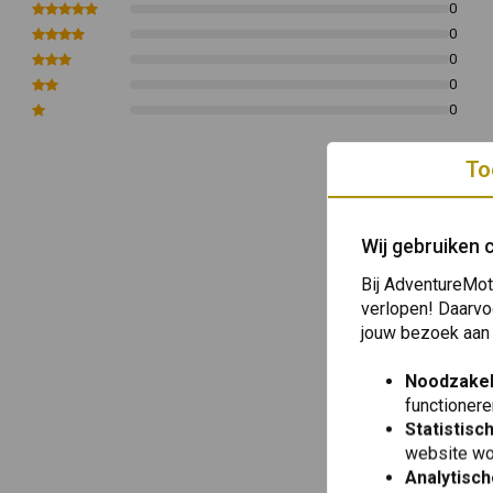
0
0
0
0
0
To
Wij gebruiken 
Bij AdventureMot
verlopen! Daarvo
jouw bezoek aan
Noodzakel
functionere
Statistisc
website wo
Analytisch