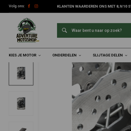
Volg ons:
KLANTEN WAARDEREN ONS MET 8,9/10 S
Home
Kies Je Motor
Yamaha
Yamaha Ténéré 700 ('19-'20)
KEDO
ABS Sensor Voor Beschermkap Yamaha Té
0/5 (0 reviews)
KIES JE MOTOR
ONDERDELEN
SLIJTAGE DELEN