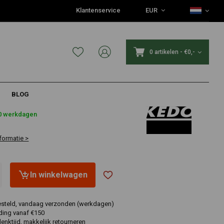
Klantenservice
EUR
0 artikelen
-
€0,-
BLOG
10 werkdagen
formatie >
In winkelwagen
esteld, vandaag verzonden (werkdagen)
ding vanaf €150
nktijd, makkelijk retourneren