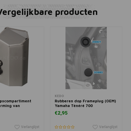
Vergelijkbare producten
winkelwagen
In winkelwagen
KEDO
pscompartiment
Rubberen dop Frameplug (OEM)
erming van
Yamaha Ténéré 700
€2,95
Verlanglijst
Verlanglijst