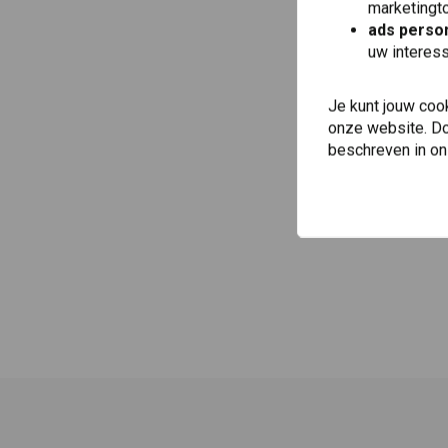
marketingto
ads person
uw interes
Je kunt jouw coo
onze website. Doo
beschreven in o