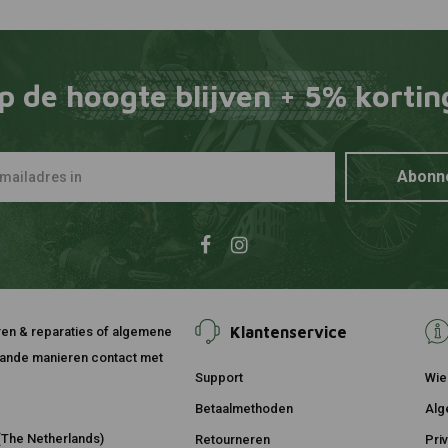
p de hoogte blijven + 5% kortin
Abonn
Klantenservice
ouren & reparaties of algemene
taande manieren contact met
Support
Wie 
Betaalmethoden
Alg
The Netherlands)
Retourneren
Pri