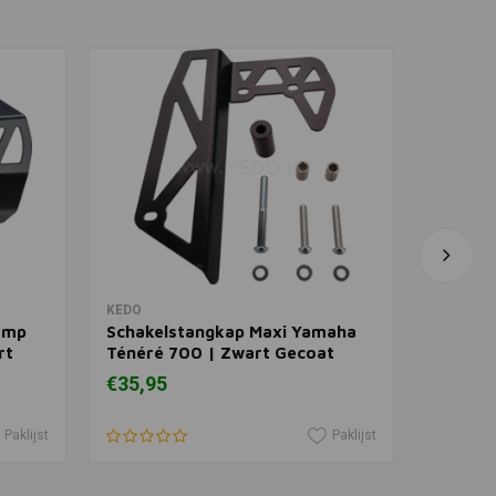
 aan winkelwagen
Zijkap Set
ts Yamaha Ténéré
t
In winkelwagen
KEDO
KEDO
omp
Schakelstangkap Maxi Yamaha
Kap Vo
rt
Ténéré 700 | Zwart Gecoat
Achter
| Zwar
€35,95
€16,95
Paklijst
Paklijst