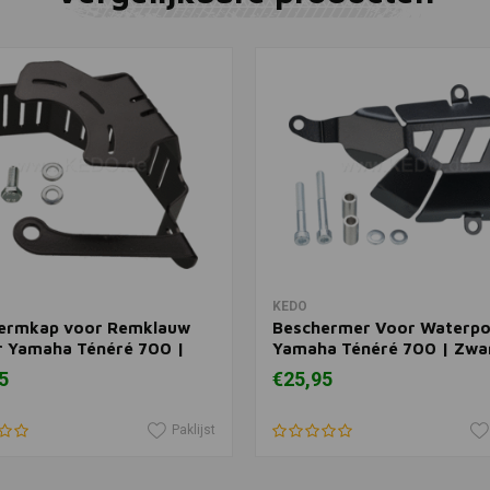
KEDO
Toevoegen
Aluminium 
Links/Rech
700 | Zwar
€77,95
In winkelwagen
In winkelwagen
KEDO
ermkap voor Remklauw
Beschermer Voor Waterp
r Yamaha Ténéré 700 |
Yamaha Ténéré 700 | Zwa
5
€25,95
Paklijst