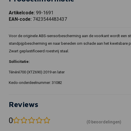
Artikelcode:
99-1691
EAN-code:
7423544483437
Voor de originele ABS-sensorbescherming aan de voorkant wordt een st
standpijpbescherming en naar beneden om schade aan het kwetsbare pl
Zwart geplastificeerd roestvrij staal.
Sollicitatie:
Ténéré700 (XTZ690) 2019 en later
Kedo-onderdeelnummer: 31082
Reviews
0
(0 beoordelingen)