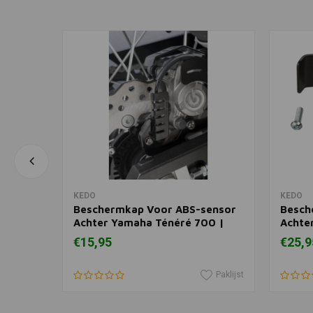
In winkelwagen
KEDO
KEDO
Beschermkap Voor ABS-sensor
Besch
Achter Yamaha Ténéré 700 |
Achte
Zwart
Zwart
€15,95
€25,9
Paklijst
Paklijst