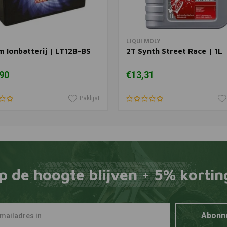
In winkelwagen
In winkelwagen
LIQUI MOLY
m Ionbatterij | LT12B-BS
2T Synth Street Race | 1L
90
€13,31
Paklijst
p de hoogte blijven + 5% kortin
Abonn