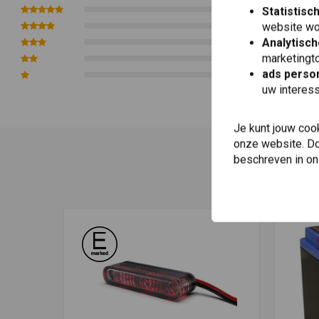
Aansluitingen:
0
Statistisc
0
website wo
Stroomverbruik:
12V 0,8 W
Analytisch
0
Wit =
kentekenplaatverlichting
marketingto
0
Zwart =
massa
ads person
0
uw interes
Rood =
remlicht
Wit =
achterlicht
Je kunt jouw coo
Zwart =
massa
onze website. Doo
beschreven in o
Leveringsomvang: 1 st.