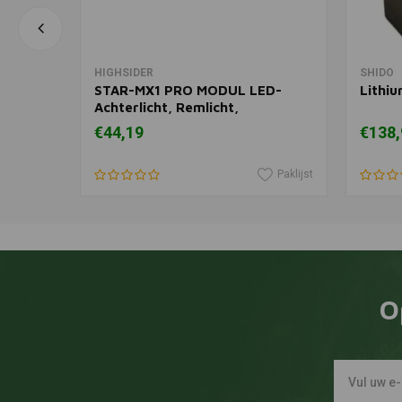
In winkelwagen
HIGHSIDER
SHIDO
STAR-MX1 PRO MODUL LED-
Lithiu
Achterlicht, Remlicht,
Richtingaanwijzer
€44,19
€138,
Paklijst
Paklijst
O