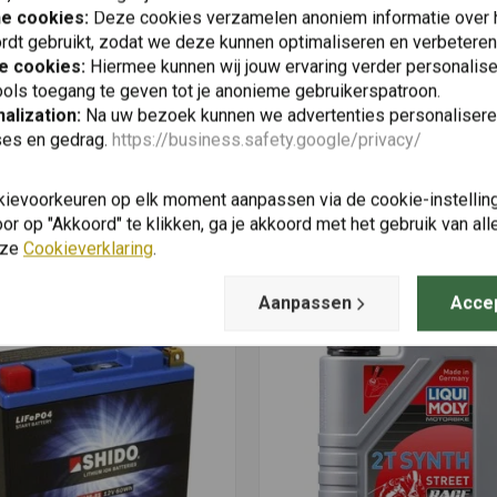
he cookies:
Deze cookies verzamelen anoniem informatie over
rdt gebruikt, zodat we deze kunnen optimaliseren en verbeteren
e cookies:
Hiermee kunnen wij jouw ervaring verder personalis
ols toegang te geven tot je anonieme gebruikerspatroon.
alization:
Na uw bezoek kunnen we advertenties personalisere
ses en gedrag.
https://business.safety.google/privacy/
kievoorkeuren op elk moment aanpassen via de cookie-instellin
r op "Akkoord" te klikken, ga je akkoord met het gebruik van al
nze
Cookieverklaring
.
Vergelijkbare producten
Aanpassen
Acce