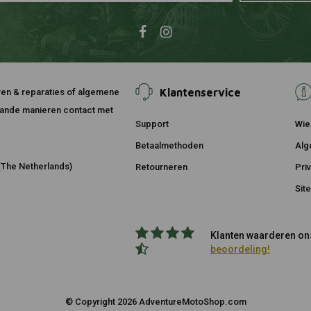
Klantenservice
ouren & reparaties of algemene
taande manieren contact met
Support
Wie 
Betaalmethoden
Alg
The Netherlands)
Retourneren
Pri
Sit
Klanten waarderen ons
beoordeling!
© Copyright 2026 AdventureMotoShop.com