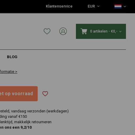
Klantenservice
EUR
0 artikelen
-
€0,-
BLOG
formatie >
niet op voorraad
esteld, vandaag verzonden (werkdagen)
ding vanaf €150
nktijd, makkelijk retourneren
en ons een 9,2/10