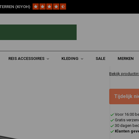
TERREN (KIYOH)
terlicht
€52,95
REIS ACCESSOIRES
KLEDING
SALE
MERKEN
2-4 Werkdagen
Bekijk productin
Tijdelijk 
Voor 16:00 b
Gratis verzen
30 dagen bede
Klanten gev