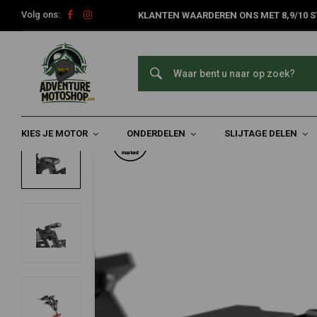
Volg ons:
KLANTEN WAARDEREN ONS MET 8,9/10 S
Home
Onderdelen
Motorfiets Verlichting
SPLIT-RS LED-Ach
SPLIT-RS LED-Achterlicht
0/5 (0 reviews)
KIES JE MOTOR
ONDERDELEN
SLIJTAGE DELEN