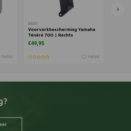
In winkelwagen
KEDO
QUAD LO
Voorvorkbescherming Yamaha
Mobiel 
Ténéré 700 | Rechts
Zwart
€49,95
€14,62
Paklijst
Paklijst
g?
eer