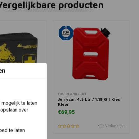
Vergelijkbare producten
en
winkelwagen
View more
OVERLAND FUEL
or Motorfietsen -
Jerrycan 4,5 Ltr / 1,19 G | Kies
mogelijk te laten
Kleur
 opslaan over
€69,95
Verlanglijst
Verlanglijst
ed te laten