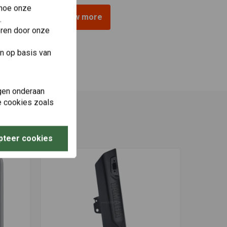
 hoe onze
View more
.
eren door onze
n op basis van
gen onderaan
le cookies zoals
pteer cookies