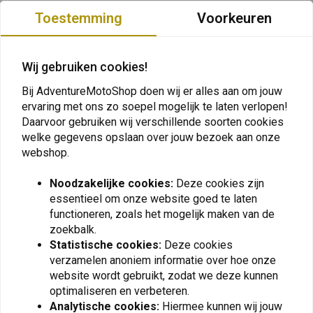
Vergelijkbare producten
Toestemming
Voorkeuren
Wij gebruiken cookies!
Bij AdventureMotoShop doen wij er alles aan om jouw
ervaring met ons zo soepel mogelijk te laten verlopen!
Daarvoor gebruiken wij verschillende soorten cookies
welke gegevens opslaan over jouw bezoek aan onze
webshop.
Noodzakelijke cookies:
Deze cookies zijn
SENA
SENA
essentieel om onze website goed te laten
Klemset 20S Evo | 30K
5S Dubbele Bluetooth 5.0-
functioneren, zoals het mogelijk maken van de
Headset
€80,62
zoekbalk.
€319,95
Statistische cookies:
Deze cookies
verzamelen anoniem informatie over hoe onze
website wordt gebruikt, zodat we deze kunnen
optimaliseren en verbeteren.
Analytische cookies:
Hiermee kunnen wij jouw
View more