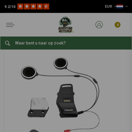
EUR
9.2/10
Home
Reis Accessoires
Navigatie & Telefoon
Motorfiets Communicatie
SENA
-
bekijk alles van Sena
0
Helmklemset voor 10S
0/5 (0 reviews)