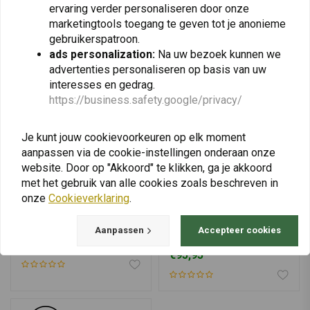
ervaring verder personaliseren door onze
marketingtools toegang te geven tot je anonieme
gebruikerspatroon.
ads personalization:
Na uw bezoek kunnen we
advertenties personaliseren op basis van uw
interesses en gedrag.
https://business.safety.google/privacy/
Je kunt jouw cookievoorkeuren op elk moment
aanpassen via de cookie-instellingen onderaan onze
website. Door op "Akkoord" te klikken, ga je akkoord
met het gebruik van alle cookies zoals beschreven in
onze
Cookieverklaring
.
SENA
SENA
Klemset 20S Evo | 30K
SMH5 Bluetooth-Headset |
Aanpassen
Accepteer cookies
Zwart
€80,62
€95,95