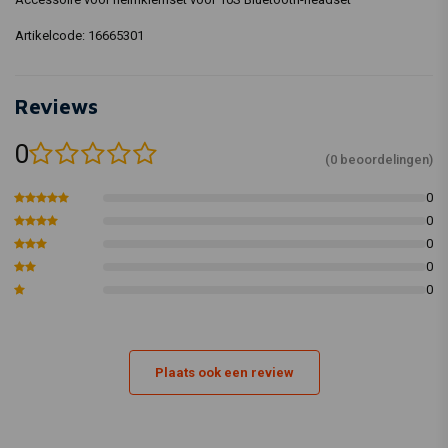
Artikelcode: 16665301
Reviews
0
(0 beoordelingen)
0
0
0
0
0
Plaats ook een review