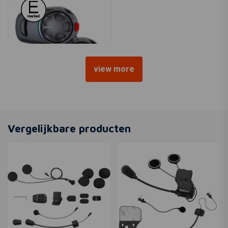
view more
SENA
SMH5 Bluetooth-Headset
Dubbel | Zwart
Vergelijkbare producten
€183,45