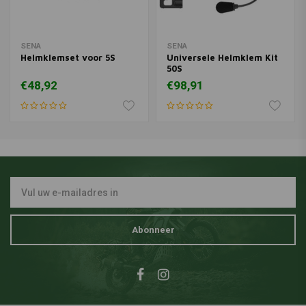
SENA
SENA
Helmklemset voor 5S
Universele Helmklem Kit
50S
€48,92
€98,91
Abonneer