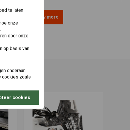
ed te laten
View more
 hoe onze
.
eren door onze
n op basis van
gen onderaan
le cookies zoals
pteer cookies