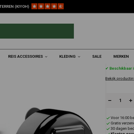
TERREN (KIYOH)
hoor
SoundBomb™ V-Twin Tweetonige Luchthoorn Met Deksel
orn Met Deksel
REIS ACCESSOIRES
KLEDING
SALE
MERKEN
€173,8
✔ Beschikbaar 
Bekijk productin
Voor 16:00 b
Gratis verzen
30 dagen bede
Klanten gev