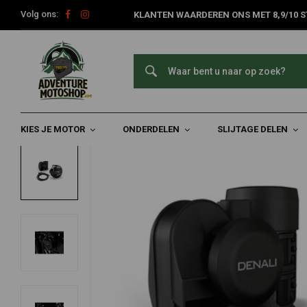
Volg ons:
KLANTEN WAARDEREN ONS MET 8,9/10 S
Home
Onderdelen
Motorfiets Verlichting
Montage & Toebe
DENALI
SoundBomb™ V-Twin Tweetonige Luchtho
0/5 (0 reviews)
KIES JE MOTOR
ONDERDELEN
SLIJTAGE DELEN