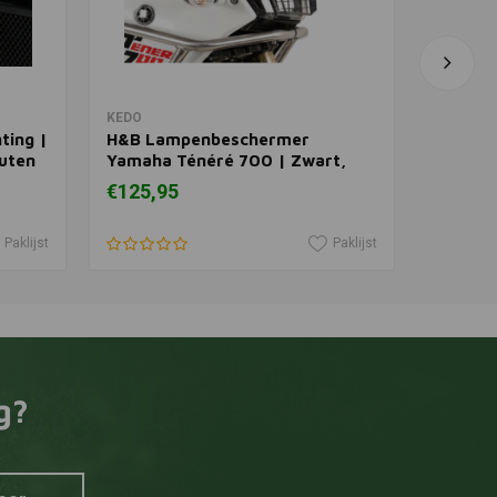
In winkelwagen
KEDO
DENALI
ting |
H&B Lampenbeschermer
Gesplet
uten
Yamaha Ténéré 700 | Zwart,
BMW
Gepoedercoat
€125,95
€68,30
Paklijst
Paklijst
g?