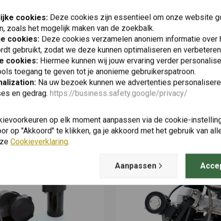
Plaats ook een review
j gebruik van CANsmart™ Accessory Manager (kabelboom
ijke cookies:
Deze cookies zijn essentieel om onze website go
n, zoals het mogelijk maken van de zoekbalk.
oplossing op de markt.
he cookies:
Deze cookies verzamelen anoniem informatie over
rdt gebruikt, zodat we deze kunnen optimaliseren en verbeteren
e cookies:
Hiermee kunnen wij jouw ervaring verder personalis
ols toegang te geven tot je anonieme gebruikerspatroon.
alization:
Na uw bezoek kunnen we advertenties personalisere
ses en gedrag.
https://business.safety.google/privacy/
kievoorkeuren op elk moment aanpassen via de cookie-instellin
Vergelijkbare producten
r op "Akkoord" te klikken, ga je akkoord met het gebruik van al
nze
Cookieverklaring
.
Aanpassen
Acce