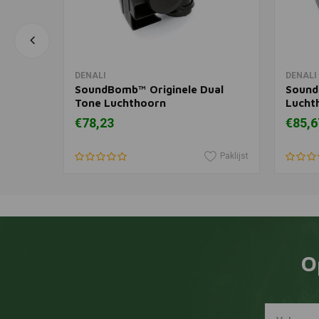
In winkelwagen
DENALI
DENALI
oor
SoundBomb™ Originele Dual
Sound
Tone Luchthoorn
Lucht
€78,23
€85,6
Paklijst
Paklijst
O