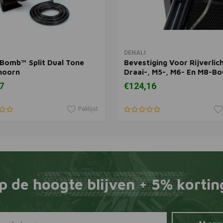
In winkelwagen
In winkelwagen
DENALI
Bomb™ Split Dual Tone
Bevestiging Voor Rijverlich
hoorn
Draai-, M5-, M6- En M8-Bo
7
€124,16
Paklijst
p de hoogte blijven + 5% kortin