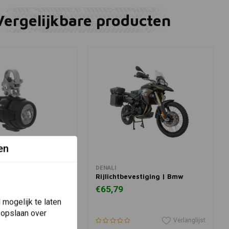
Vergelijkbare producten
en
winkelwagen
View more
DENALI
Voor led Verstralers
Rijlichtbevestiging | Bmw
00 GS, R 1250 GS
€65,79
mogelijk te laten
 opslaan over
Verlanglijst
Verlanglijst