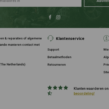
Abonn
Klantenservice
ouren & reparaties of algemene
taande manieren contact met
Support
Wie 
Betaalmethoden
Alg
The Netherlands)
Retourneren
Pri
Sit
Klanten waarderen ons
beoordeling!