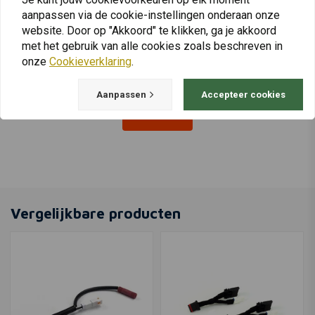
DENALI
DENALI
Bevestiging Voor
aanpassen via de cookie-instellingen onderaan onze
SoundBomb™ Originele
Rijverlichting | Yamaha
Dual Tone Luchthoorn
website. Door op "Akkoord" te klikken, ga je akkoord
€109,26
€78,23
met het gebruik van alle cookies zoals beschreven in
onze
Cookieverklaring
.
Aanpassen
Accepteer cookies
View more
Vergelijkbare producten