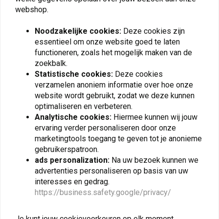
0
CANbus-vriendelijk; maakt de fabrieksgarantie niet ongeldig.
webshop.
Opmerking:
Alleen bedoeld om een relais te activeren; niet om
Noodzakelijke cookies:
Deze cookies zijn
accessoires rechtstreeks te voeden. Directe aansluiting kan het circuit
essentieel om onze website goed te laten
Plaats ook een review
overbelasten en CANbus-bescherming activeren.
functioneren, zoals het mogelijk maken van de
zoekbalk.
Compatibiliteit:
BMW motorfietsen
Statistische cookies:
Deze cookies
verzamelen anoniem informatie over hoe onze
Vergelijkbare producten
website wordt gebruikt, zodat we deze kunnen
optimaliseren en verbeteren.
Analytische cookies:
Hiermee kunnen wij jouw
ervaring verder personaliseren door onze
marketingtools toegang te geven tot je anonieme
gebruikerspatroon.
ads personalization:
Na uw bezoek kunnen we
advertenties personaliseren op basis van uw
interesses en gedrag.
https://business.safety.google/privacy/
Je kunt jouw cookievoorkeuren op elk moment