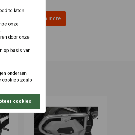
ed te laten
View more
 hoe onze
.
eren door onze
n op basis van
gen onderaan
le cookies zoals
pteer cookies