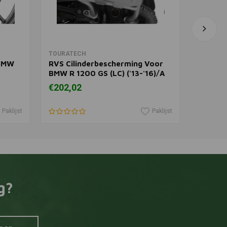
In winkelwagen
TOURATECH
TOURAT
 BMW
RVS Cilinderbescherming Voor
Handbe
BMW R 1200 GS (LC) ('13-'16)/A
Expedi
(LC) ('14-'16) | Zilver
R1250G
€202,02
€209,8
(LC)/ R
Paklijst
Paklijst
g?