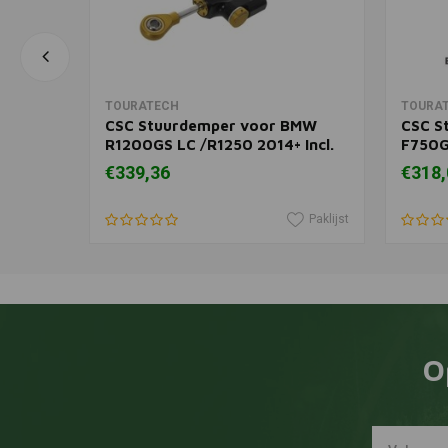
In winkelwagen
TOURATECH
TOURA
CSC Stuurdemper voor BMW
CSC S
BMW
R1200GS LC /R1250 2014+ Incl.
F750G
Montage Kit
€339,36
€318,
Paklijst
Paklijst
O