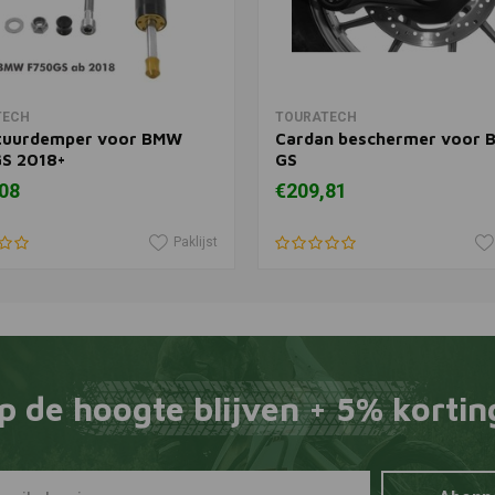
In winkelwagen
In winkelwagen
TECH
TOURATECH
tuurdemper voor BMW
Cardan beschermer voor
S 2018+
GS
08
€209,81
Paklijst
p de hoogte blijven + 5% kortin