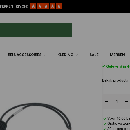
TERREN (KIYOH)
tiveringsstekker voor BMW DDC Elektronische Vering, Modellen 2013-2017
tronische Vering, Modellen 2013-2017
REIS ACCESSOIRES
KLEDING
SALE
MERKEN
€318,0
✔ Geleverd in 
Bekijk productin
Voor 16:00 b
Gratis verzen
30 dagen bede