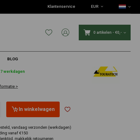
Klantenservice
EUR
0 artikelen
-
€0,-
BLOG
8
4-7 werkdagen
formatie >
In winkelwagen
esteld, vandaag verzonden (werkdagen)
ding vanaf €150
nktijd, makkelijk retourneren