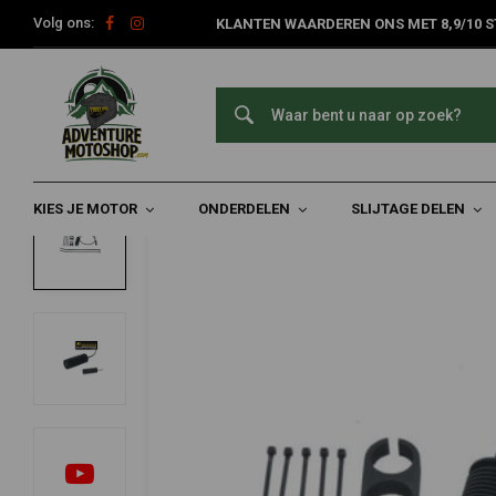
Volg ons:
KLANTEN WAARDEREN ONS MET 8,9/10 S
Home
Kies Je Motor
BMW
BMW R 1200 GS ('13-'18)
Deac
TOURATECH
Deactiveringsstekker voor BMW DDC Elek
0/5 (0 reviews)
KIES JE MOTOR
ONDERDELEN
SLIJTAGE DELEN