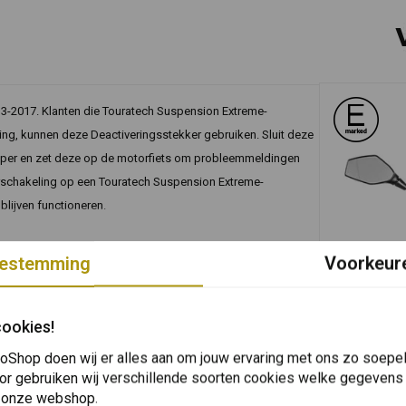
3-2017. Klanten die Touratech Suspension Extreme-
ng, kunnen deze Deactiveringsstekker gebruiken. Sluit deze
mper en zet deze op de motorfiets om probleemmeldingen
erschakeling op een Touratech Suspension Extreme-
blijven functioneren.
estemming
Voorkeur
In 
TOURATECH
Veiligheid A
cookies!
Set 2 stuk
C (Dynamic Traction Control) - Voorkomt dat het BMW cockpit
€63,72
oShop doen wij er alles aan om jouw ervaring met ons zo soepel 
or gebruiken wij verschillende soorten cookies welke gegevens
 onze webshop.