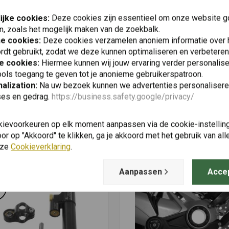
Plaats ook een review
ijke cookies:
Deze cookies zijn essentieel om onze website go
n, zoals het mogelijk maken van de zoekbalk.
he cookies:
Deze cookies verzamelen anoniem informatie over
rdt gebruikt, zodat we deze kunnen optimaliseren en verbeteren
e cookies:
Hiermee kunnen wij jouw ervaring verder personalis
ols toegang te geven tot je anonieme gebruikerspatroon.
alization:
Na uw bezoek kunnen we advertenties personalisere
 connector - Inclusief installatiebenodigdheden en instructies
ses en gedrag.
https://business.safety.google/privacy/
kievoorkeuren op elk moment aanpassen via de cookie-instellin
Vergelijkbare producten
kbaar. U zult in staat zijn om *alle* van de motorfiets
r op "Akkoord" te klikken, ga je akkoord met het gebruik van al
nze
Cookieverklaring
.
Aanpassen
Acce