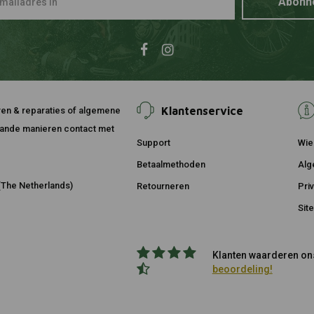
Abonn
Klantenservice
ouren & reparaties of algemene
taande manieren contact met
Support
Wie 
Betaalmethoden
Alg
The Netherlands)
Retourneren
Pri
Sit
Klanten waarderen ons
beoordeling!