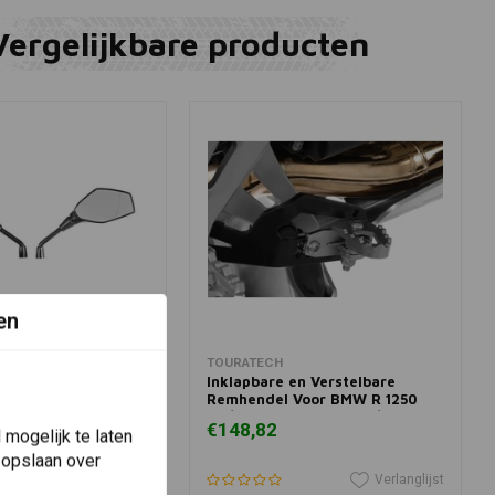
Vergelijkbare producten
en
winkelwagen
In winkelwagen
TOURATECH
chteruitkijkspiegel
Inklapbare en Verstelbare
s voor BMW
Remhendel Voor BMW R 1250
GS/A & R 1200 GS ('13+)/R 1200
€148,82
mogelijk te laten
GSA ('14+) | Zilver
 opslaan over
Verlanglijst
Verlanglijst