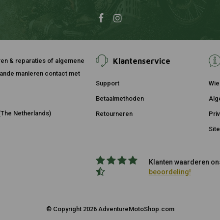
Klantenservice
ouren & reparaties of algemene
taande manieren contact met
Support
Wie 
Betaalmethoden
Alg
The Netherlands)
Retourneren
Pri
Sit
Klanten waarderen ons
beoordeling!
© Copyright 2026 AdventureMotoShop.com