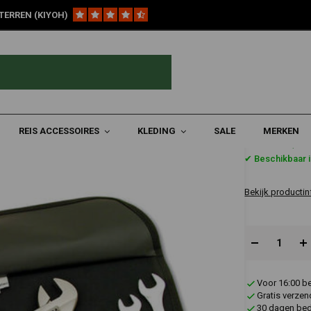
TERREN (KIYOH)
 Gereedschapsset
REIS ACCESSOIRES
KLEDING
SALE
MERKEN
€124,8
✔ Beschikbaar 
Bekijk productin
Voor 16:00 b
Gratis verzen
30 dagen bede