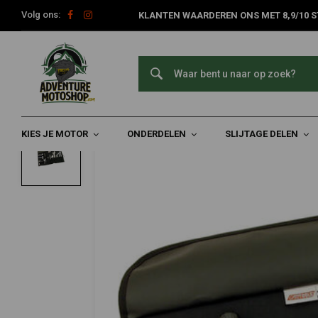
Volg ons:
KLANTEN WAARDEREN ONS MET 8,9/10 S
Home
Slijtage Delen
Motorfiets Gereedschap
Roadtech M3
CRUZTOOLS
Roadtech M3 Gereedschapsset
0/5 (0 reviews)
KIES JE MOTOR
ONDERDELEN
SLIJTAGE DELEN