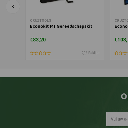
In winkelwagen
CRUZTOOLS
CRUZT
Econokit M1 Gereedschapskit
Econo
€83,20
€103,
Paklijst
Paklijst
O