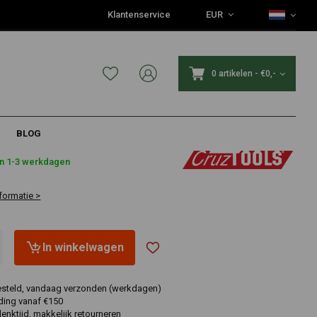
Klantenservice
EUR
0 artikelen
-
€0,-
BLOG
1
in 1-3 werkdagen
formatie >
In winkelwagen
esteld, vandaag verzonden (werkdagen)
ding vanaf €150
nktijd, makkelijk retourneren