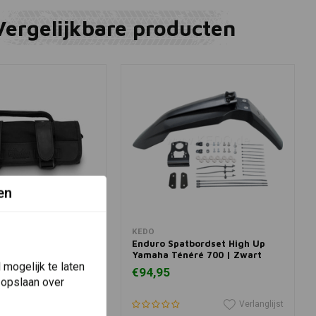
Vergelijkbare producten
en
winkelwagen
In winkelwagen
KEDO
l Roll-Zwart
Enduro Spatbordset High Up
Yamaha Ténéré 700 | Zwart
mogelijk te laten
€94,95
 opslaan over
Verlanglijst
Verlanglijst