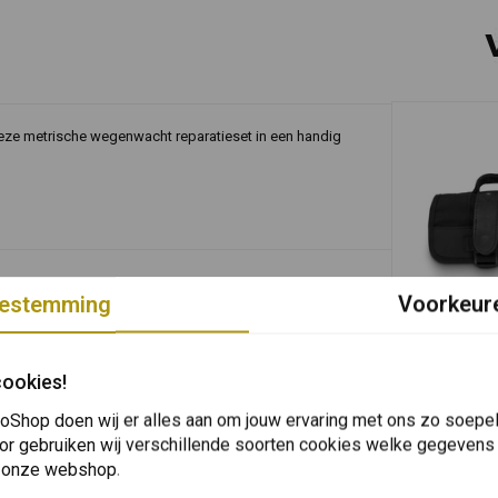
deze metrische wegenwacht reparatieset in een handig
estemming
Voorkeur
Plaats ook een review
In 
BURLY
cookies!
Voyager Too
€115,93
oShop doen wij er alles aan om jouw ervaring met ons zo soepel 
or gebruiken wij verschillende soorten cookies welke gegevens
 onze webshop.