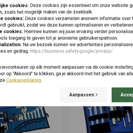
ijke cookies:
Deze cookies zijn essentieel om onze website go
n, zoals het mogelijk maken van de zoekbalk.
he cookies:
Deze cookies verzamelen anoniem informatie over
rdt gebruikt, zodat we deze kunnen optimaliseren en verbeteren
e cookies:
Hiermee kunnen wij jouw ervaring verder personalis
ols toegang te geven tot je anonieme gebruikerspatroon.
alization:
Na uw bezoek kunnen we advertenties personalisere
ses en gedrag.
https://business.safety.google/privacy/
Vergelijkbare producten
kievoorkeuren op elk moment aanpassen via de cookie-instellin
r op "Akkoord" te klikken, ga je akkoord met het gebruik van al
nze
Cookieverklaring
.
Aanpassen
Acce