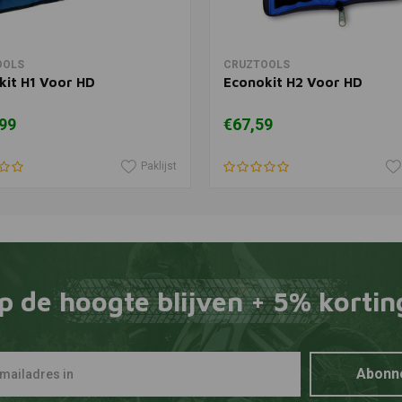
In winkelwagen
In winkelwagen
OOLS
CRUZTOOLS
kit H1 Voor HD
Econokit H2 Voor HD
99
€67,59
Paklijst
p de hoogte blijven + 5% kortin
Abonn