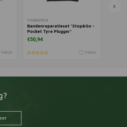
In winkelwagen
TOURATECH
CRUZTO
Bandenreparatieset "Stop&Go -
Oprolb
Pocket Tyre Plugger"
€50,94
€27,70
Paklijst
Paklijst
g?
eer