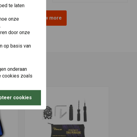
ed te laten
View more
 hoe onze
.
eren door onze
n op basis van
gen onderaan
le cookies zoals
pteer cookies