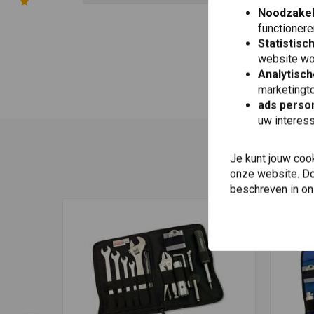
0
Noodzakel
functionere
Statistisc
website wo
Analytisch
marketingto
ads person
uw interes
Je kunt jouw coo
onze website. Doo
beschreven in o