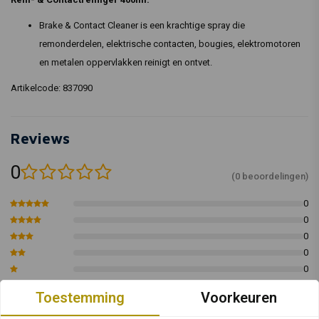
Brake & Contact Cleaner is een krachtige spray die
remonderdelen, elektrische contacten, bougies, elektromotoren
en metalen oppervlakken reinigt en ontvet.
Artikelcode: 837090
Reviews
0
(0 beoordelingen)
0
0
0
0
0
Toestemming
Voorkeuren