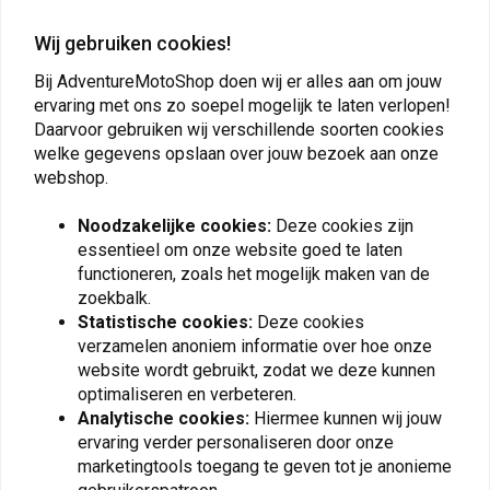
Plaats ook een review
Wij gebruiken cookies!
Bij AdventureMotoShop doen wij er alles aan om jouw
ervaring met ons zo soepel mogelijk te laten verlopen!
Vergelijkbare producten
Daarvoor gebruiken wij verschillende soorten cookies
welke gegevens opslaan over jouw bezoek aan onze
webshop.
Noodzakelijke cookies:
Deze cookies zijn
essentieel om onze website goed te laten
functioneren, zoals het mogelijk maken van de
zoekbalk.
Statistische cookies:
Deze cookies
verzamelen anoniem informatie over hoe onze
website wordt gebruikt, zodat we deze kunnen
optimaliseren en verbeteren.
NUVER
NUVER
Analytische cookies:
Hiermee kunnen wij jouw
Wax Rapide | For
Super Wash | Shampoo
Timeless Shine and
Like No Other
ervaring verder personaliseren door onze
Protection
€4,98
marketingtools toegang te geven tot je anonieme
€9,96
€4,98
€9,95