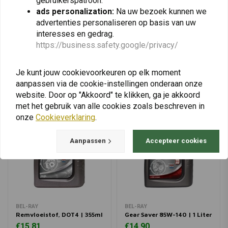
gebruikerspatroon.
ads personalization:
Na uw bezoek kunnen we
advertenties personaliseren op basis van uw
interesses en gedrag.
View more
https://business.safety.google/privacy/
Je kunt jouw cookievoorkeuren op elk moment
aanpassen via de cookie-instellingen onderaan onze
website. Door op "Akkoord" te klikken, ga je akkoord
met het gebruik van alle cookies zoals beschreven in
onze
Cookieverklaring
.
Aanpassen
Accepteer cookies
BEL-RAY
BEL-RAY
Remvloeistof, DOT4 | 355ml
Gear Saver 85W-140 | 1 Liter
€15,81
€14,90