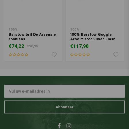
100%
100%
Barstow bril De Arsenale
100% Barstow Goggle
rooklens
Arno Mirror Silver Flash
Lens
€74,22
€117,98
€98,95
Abonneer