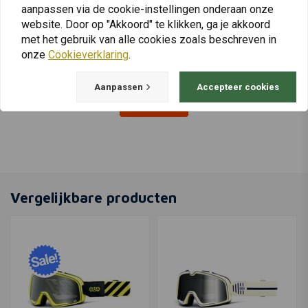
Remvloeistof
Stroomkabel BMW CAN
aanpassen via de cookie-instellingen onderaan onze
reservoirdeksel schroef
BUS Universeel
OEM
website. Door op "Akkoord" te klikken, ga je akkoord
€29,95
€1,95
met het gebruik van alle cookies zoals beschreven in
onze
Cookieverklaring
.
Aanpassen
Accepteer cookies
View more
Vergelijkbare producten