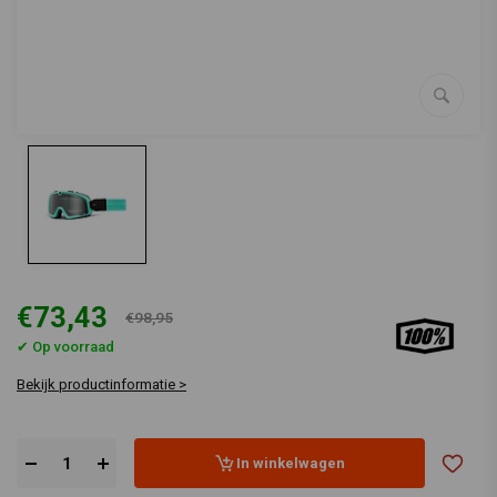
€73,43
€98,95
✔ Op voorraad
Bekijk productinformatie >
In winkelwagen