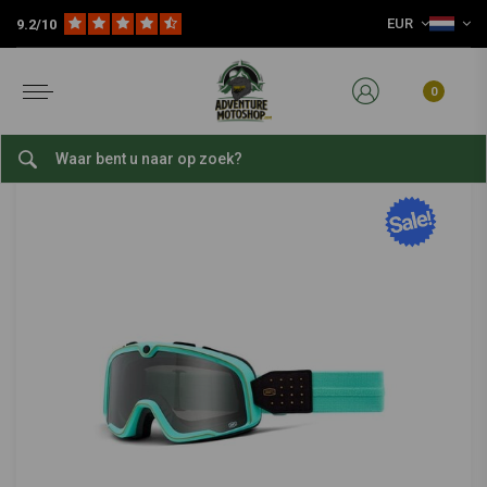
EUR
9.2/10
Home
Kleding
Motorfiets Helmen
Goggles
Barstow bril Cardiff smoke lens
100%
-
bekijk alles van 100%
0
Barstow bril Cardiff smoke lens
0/5 (0 reviews)