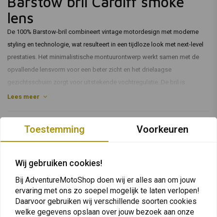
Barstow bril Cardiff smoke
lens
De 100% Barstow-bril combineert vintage motordesign met moderne
styling en technologie, wat resulteert in een tijdloze look met next-level
prestaties. Het minimalistische montuurontwerp werkt samen met de
opvallende lensvorm voor een beter zicht en het drielaagse
gezichtsschuim zorgt voor uitstekende vochtregulatie. De bril is
voorzien van anticondens polycarbonaat lenzen met geïntegreerde
Lees meer
pinnen voor een naadloze afscheuring.
Reviews
Toestemming
Voorkeuren
0
(0 beoordelingen)
Wij gebruiken cookies!
0
Bij AdventureMotoShop doen wij er alles aan om jouw
0
ervaring met ons zo soepel mogelijk te laten verlopen!
0
Daarvoor gebruiken wij verschillende soorten cookies
0
welke gegevens opslaan over jouw bezoek aan onze
0