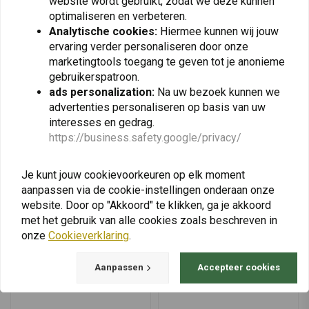
website wordt gebruikt, zodat we deze kunnen
SW-MOTECH
AMPHIBIOUS
Pro Plus Wp-
Buizentas 5 L | (Kies een
optimaliseren en verbeteren.
Accessoiretas | Zwart
Kleur)
Analytische cookies:
Hiermee kunnen wij jouw
€35,59
€19,95
€518,00
ervaring verder personaliseren door onze
marketingtools toegang te geven tot je anonieme
gebruikerspatroon.
ads personalization:
Na uw bezoek kunnen we
advertenties personaliseren op basis van uw
View more
interesses en gedrag.
https://business.safety.google/privacy/
Je kunt jouw cookievoorkeuren op elk moment
aanpassen via de cookie-instellingen onderaan onze
website. Door op "Akkoord" te klikken, ga je akkoord
met het gebruik van alle cookies zoals beschreven in
onze
Cookieverklaring
.
Aanpassen
Accepteer cookies