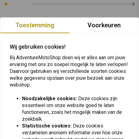
Het product heeft twee robuuste handgrepen aan de zijkant
0
gemaakt van PVC.
Het MULTI-FIX-systeem wordt ondersteund door tien ABS D-
Toestemming
Voorkeuren
ringen op het product.
Plaats ook een review
Om comfortabel transport te garanderen, heeft het product
cordura handgrepen aan de bovenkant die zijn vastgezet met
Wij gebruiken cookies!
klittenband.
Vergelijkbare producten
Bij AdventureMotoShop doen wij er alles aan om jouw
De onderste riem is verstevigd om het transport van zware
ervaring met ons zo soepel mogelijk te laten verlopen!
voorwerpen te ondersteunen.
Daarvoor gebruiken wij verschillende soorten cookies
Het product wordt geleverd met een schouderriem die
welke gegevens opslaan over jouw bezoek aan onze
gewatteerd, verstelbaar en naar behoefte kan worden
webshop.
losgemaakt.
Noodzakelijke cookies:
Deze cookies zijn
Handleiding Downloaden
essentieel om onze website goed te laten
functioneren, zoals het mogelijk maken van de
Artikelcode: BS-1100-01, BS-1100-03, BS-1100-02, BS-1100-04, BS-1100-
zoekbalk.
06
Statistische cookies:
Deze cookies
verzamelen anoniem informatie over hoe onze