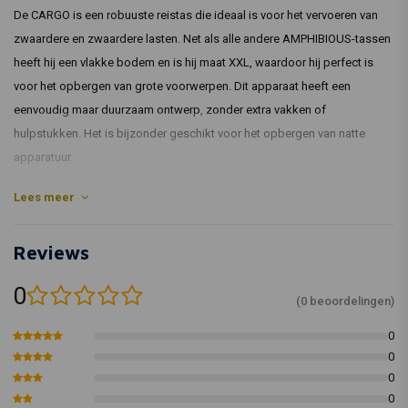
De CARGO is een robuuste reistas die ideaal is voor het vervoeren van
zwaardere en zwaardere lasten. Net als alle andere AMPHIBIOUS-tassen
heeft hij een vlakke bodem en is hij maat XXL, waardoor hij perfect is
voor het opbergen van grote voorwerpen. Dit apparaat heeft een
eenvoudig maar duurzaam ontwerp, zonder extra vakken of
hulpstukken. Het is bijzonder geschikt voor het opbergen van natte
apparatuur.
Functies:
Lees meer
Het Quick Proof-sluitsysteem aan de zijkant van dit product is
uitgerust met twee veiligheidsblokken, ook wel "High Lock"
Reviews
genoemd.
0
De tas heeft een grote opening die gemakkelijk plaats biedt aan
(0 beoordelingen)
grote voorwerpen.
0
Aan beide zijden van het product biedt het Ultra-Fix systeem
0
meerdere bevestigingsmogelijkheden, zoals ANURA, ADDBAG,
0
FROG AID, DRYAID en DRYTOOLS.
0