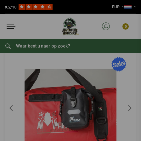
EUR
9.2/10
Home
Reis Accessoires
Motorfiets Bagage
Overige Tassen
Cargo Plunjezak 100 L | (Kies een Kleur)
AMPHIBIOUS
-
bekijk alles van Amphibious
0
Cargo Plunjezak 100 L | (Kies een Kleur)
0/5 (0 reviews)