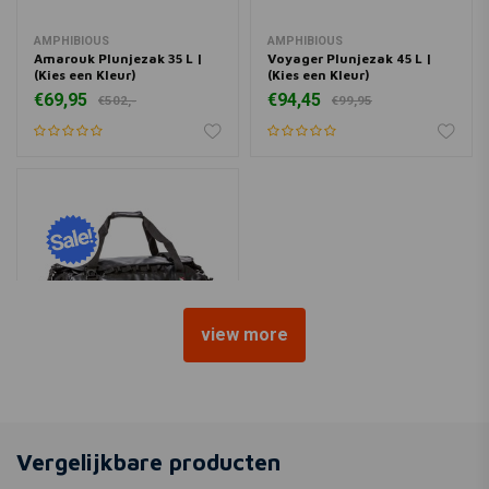
AMPHIBIOUS
AMPHIBIOUS
Amarouk Plunjezak 35 L |
Voyager Plunjezak 45 L |
(Kies een Kleur)
(Kies een Kleur)
€69,95
€94,45
€502,-
€99,95
view more
AMPHIBIOUS
Voyager Plunjezak 60 L |
(Kies een Kleur)
Vergelijkbare producten
€104,96
€507,-