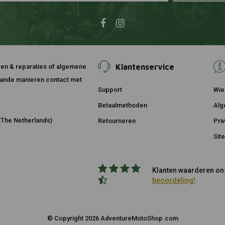
Klantenservice
ouren & reparaties of algemene
taande manieren contact met
Support
Wie 
Betaalmethoden
Alg
The Netherlands)
Retourneren
Pri
Sit
Klanten waarderen ons
beoordeling!
© Copyright 2026 AdventureMotoShop.com