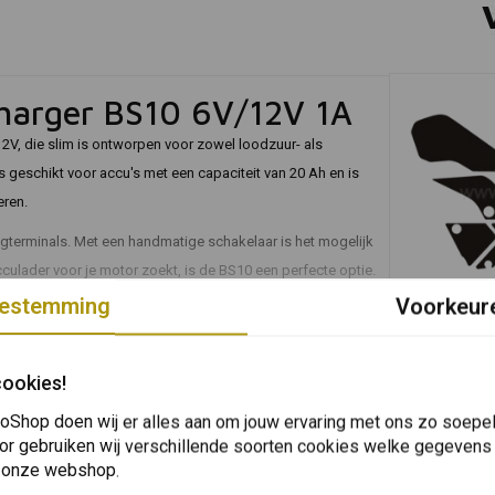
 charger BS10 6V/12V 1A
2V, die slim is ontworpen voor zowel loodzuur- als
is geschikt voor accu's met een capaciteit van 20 Ah en is
eren.
gterminals. Met een handmatige schakelaar is het mogelijk
culader voor je motor zoekt, is de BS10 een perfecte optie.
estemming
Voorkeur
In 
KEDO
Beschermst
Ténéré 700 
cookies!
€42,96
.
oShop doen wij er alles aan om jouw ervaring met ons zo soepel 
ariteit, kortsluiting en beveiliging tegen interne
or gebruiken wij verschillende soorten cookies welke gegevens
Plaats ook een review
 onze webshop.