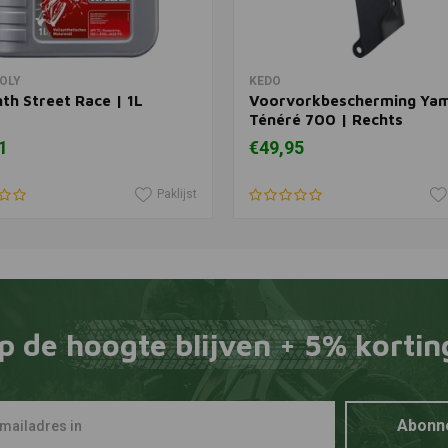
In winkelwagen
In winkelwagen
MOLY
KEDO
th Street Race | 1L
Voorvorkbescherming Ya
Ténéré 700 | Rechts
1
€49,95
Paklijst
p de hoogte blijven + 5% kortin
Abonn