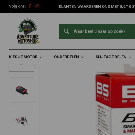
Volg ons:
KLANTEN WAARDEREN ONS MET 8,9/10 S
Home
Acculader / druppellader BS10 6V/12V 1A
Acculader / druppellader BS10 6V/12V 1A
0/5 (0 reviews)
KIES JE MOTOR
ONDERDELEN
SLIJTAGE DELEN