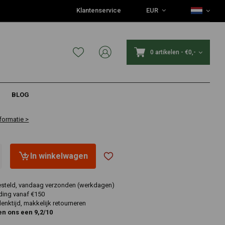
Klantenservice
EUR
0 artikelen
-
€0,-
BLOG
aar
formatie >
In winkelwagen
esteld, vandaag verzonden (werkdagen)
ding vanaf €150
nktijd, makkelijk retourneren
en ons een 9,2/10