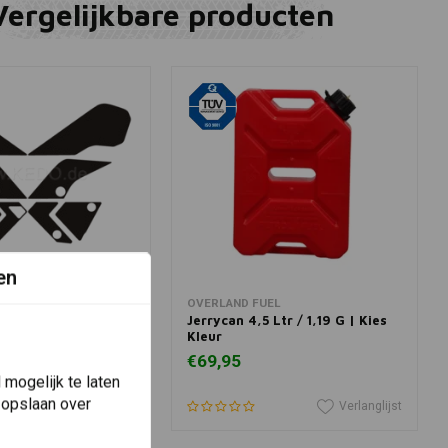
Vergelijkbare producten
en
winkelwagen
View more
OVERLAND FUEL
icker Set Yamaha
Jerrycan 4,5 Ltr / 1,19 G | Kies
| Mat Zwart
Kleur
€69,95
mogelijk te laten
 opslaan over
Verlanglijst
Verlanglijst