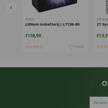
In winkelwagen
SHIDO
LIQUI 
Lithium Ionbatterij | LT12B-BS
2T Syn
€138,90
€13,3
Paklijst
Paklijst
O