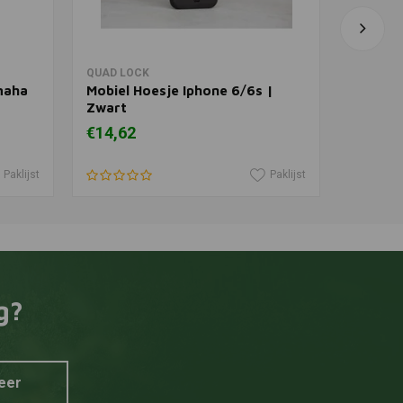
In winkelwagen
QUAD LOCK
LIQUI MO
maha
Mobiel Hoesje Iphone 6/6s |
Motorf
Zwart
Medium 
€14,62
€7,50
Paklijst
Paklijst
g?
eer