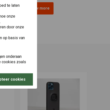
ed te laten
View more
 hoe onze
.
eren door onze
n op basis van
gen onderaan
le cookies zoals
pteer cookies