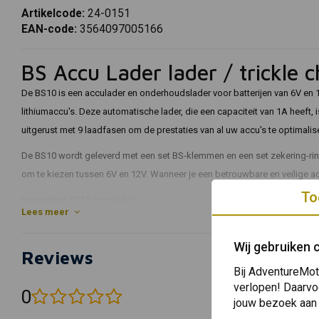
Artikelcode:
24-0151
EAN-code:
3564097005166
BS Accu Lader lader / trickle
De BS10 is een acculader en onderhoudslader voor batterijen van 6V en 1
lithiumaccu's. Deze automatische lader, die een capaciteit van 1A heeft, 
uitgerust met 9 laadfasen om de prestaties van al uw accu's te optimalis
De BS10 wordt geleverd met een set BS-klemmen en een set zekering-rin
om te kiezen tussen 6V en 12V. Wanneer je een betrouwbare en veilige ac
To
kenmerken BS10 acculader:
Lees meer
Slimme acculader en onderhoudslader.
Automatische identificatie van loodzuur- of lithiumtechnologie.
Wij gebruiken 
Reviews
Een aanpasbaar laadalgoritme voor loodzuur en lithium (LiFePO4)
Bij AdventureMot
Veilig: een vonkvrije verbinding, bescherming tegen omgekeerde pol
verlopen! Daarvo
0
oververhitting.
(0 beoordelingen)
jouw bezoek aan
Eenvoudig te gebruiken: aansluiten en vergeten.