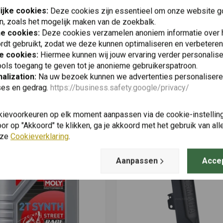
ijke cookies:
Deze cookies zijn essentieel om onze website go
n, zoals het mogelijk maken van de zoekbalk.
he cookies:
Deze cookies verzamelen anoniem informatie over
rdt gebruikt, zodat we deze kunnen optimaliseren en verbeteren
e cookies:
Hiermee kunnen wij jouw ervaring verder personalis
ols toegang te geven tot je anonieme gebruikerspatroon.
alization:
Na uw bezoek kunnen we advertenties personalisere
ses en gedrag.
https://business.safety.google/privacy/
kievoorkeuren op elk moment aanpassen via de cookie-instellin
Vergelijkbare producten
r op "Akkoord" te klikken, ga je akkoord met het gebruik van al
nze
Cookieverklaring
.
Aanpassen
Acce