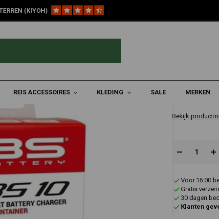
TERREN (KIYOH)
€45,68
REIS ACCESSOIRES
KLEDING
SALE
MERKEN
✔ Direct leverb
Bekijk productin
Voor 16:00 b
Gratis verzen
30 dagen bede
Klanten gev