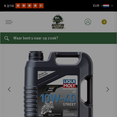
EUR
9.2/10
Home
4T 10W-40 STREET | 1Liter of 4 liter
LIQUI MOLY
-
bekijk alles van Liqui Moly
0
4T 10W-40 STREET | 1Liter of 4 liter
0/5 (0 reviews)