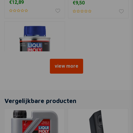
€12,89
€9,50
25ML
view more
LIQUI MOLY
Motorbike Speed Additive
Shooter | 80ML
Vergelijkbare producten
€4,45