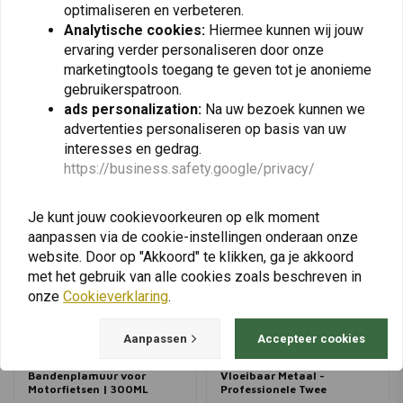
optimaliseren en verbeteren.
Analytische cookies:
Hiermee kunnen wij jouw
ervaring verder personaliseren door onze
marketingtools toegang te geven tot je anonieme
View more
gebruikerspatroon.
ads personalization:
Na uw bezoek kunnen we
advertenties personaliseren op basis van uw
interesses en gedrag.
https://business.safety.google/privacy/
Je kunt jouw cookievoorkeuren op elk moment
aanpassen via de cookie-instellingen onderaan onze
website. Door op "Akkoord" te klikken, ga je akkoord
met het gebruik van alle cookies zoals beschreven in
onze
Cookieverklaring
.
Aanpassen
Accepteer cookies
LIQUI MOLY
LIQUI MOLY
Bandenplamuur voor
Vloeibaar Metaal -
Motorfietsen | 300ML
Professionele Twee
Componenten Epoxylijm |