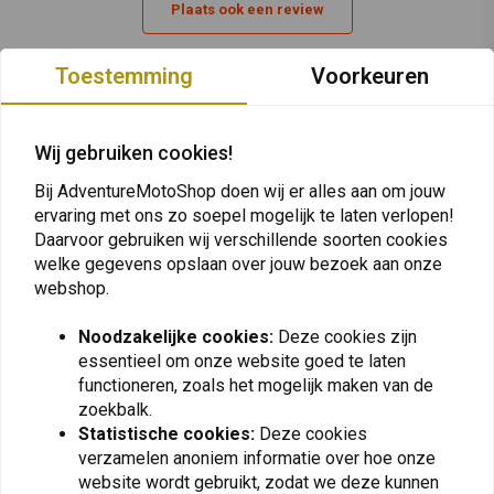
Plaats ook een review
Toestemming
Voorkeuren
Vergelijkbare producten
Wij gebruiken cookies!
Bij AdventureMotoShop doen wij er alles aan om jouw
ervaring met ons zo soepel mogelijk te laten verlopen!
Daarvoor gebruiken wij verschillende soorten cookies
welke gegevens opslaan over jouw bezoek aan onze
webshop.
Noodzakelijke cookies:
Deze cookies zijn
essentieel om onze website goed te laten
functioneren, zoals het mogelijk maken van de
KEDO
TOURATECH
zoekbalk.
Racing Luchtfilter Kit
Veiligheid
Statistische cookies:
Deze cookies
Yamaha Ténéré 700
Achteruitkijkspiegel Set
2 stuks voor BMW
verzamelen anoniem informatie over hoe onze
€72,95
€63,72
website wordt gebruikt, zodat we deze kunnen