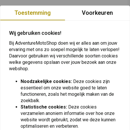
Toestemming
Voorkeuren
Vergelijkbare producten
Wij gebruiken cookies!
Bij AdventureMotoShop doen wij er alles aan om jouw
ervaring met ons zo soepel mogelijk te laten verlopen!
Daarvoor gebruiken wij verschillende soorten cookies
welke gegevens opslaan over jouw bezoek aan onze
webshop.
Noodzakelijke cookies:
Deze cookies zijn
essentieel om onze website goed te laten
DUNLOP
HEIDENAU
functioneren, zoals het mogelijk maken van de
90/90 | 21 Trailmax
150/70 | B17 K60 Scout
zoekbalk.
Mission
€164,21
€255,92
Statistische cookies:
Deze cookies
€137,90
€218,89
verzamelen anoniem informatie over hoe onze
website wordt gebruikt, zodat we deze kunnen
optimaliseren en verbeteren.