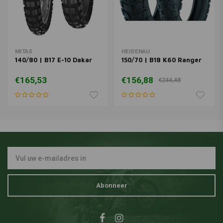
MITAS
HEIDENAU
140/80 | B17 E-10 Dakar
150/70 | B18 K60 Ranger
€165,53
€156,88
€244,48
Abonneer