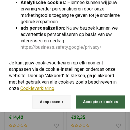
Analytische cookies:
Hiermee kunnen wij jouw
View more
ervaring verder personaliseren door onze
marketingtools toegang te geven tot je anonieme
gebruikerspatroon.
ads personalization:
Na uw bezoek kunnen we
advertenties personaliseren op basis van uw
interesses en gedrag.
https://business.safety.google/privacy/
Je kunt jouw cookievoorkeuren op elk moment
aanpassen via de cookie-instellingen onderaan onze
website. Door op "Akkoord" te klikken, ga je akkoord
met het gebruik van alle cookies zoals beschreven in
onze
Cookieverklaring
.
Aanpassen
Accepteer cookies
NGK
STARBRITE
Bougie BMW 93444
Startron Enzym
LMAR8D-J
Brandstofadditief 250ml
€14,42
€22,35