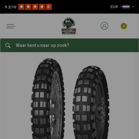
EUR
9.2/10
Home
Slijtage Delen
Banden
Adventure / Offroad Banden
150/70 -18 TL 70 T E10
MITAS
-
bekijk alles van Mitas
0
150/70 -18 TL 70 T E10
0/5 (0 reviews)