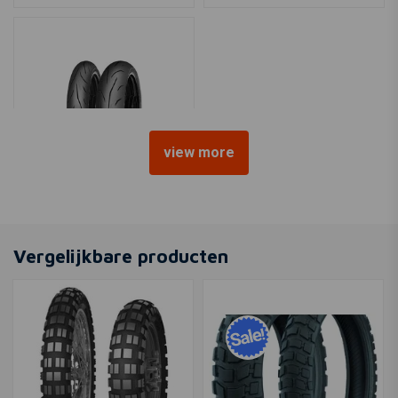
view more
MITAS
Sport Force+ EV 120/70
ZR17
Vergelijkbare producten
€148,10