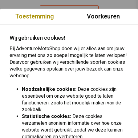
Plaats ook een review
Toestemming
Voorkeuren
Wij gebruiken cookies!
Vergelijkbare producten
Bij AdventureMotoShop doen wij er alles aan om jouw
ervaring met ons zo soepel mogelijk te laten verlopen!
Daarvoor gebruiken wij verschillende soorten cookies
welke gegevens opslaan over jouw bezoek aan onze
webshop.
Noodzakelijke cookies:
Deze cookies zijn
essentieel om onze website goed te laten
functioneren, zoals het mogelijk maken van de
zoekbalk.
Statistische cookies:
Deze cookies
DUNLOP
SHINKO
verzamelen anoniem informatie over hoe onze
130/90 | 18 Trailmax-
140/80 | 17 E805
website wordt gebruikt, zodat we deze kunnen
Missie
€123,67
optimaliseren en verbeteren.