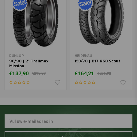
DUNLOP
HEIDENAU
90/90 | 21 Trailmax
150/70 | B17 K60 Scout
Mission
€137,90
€164,21
€218,89
€255,92