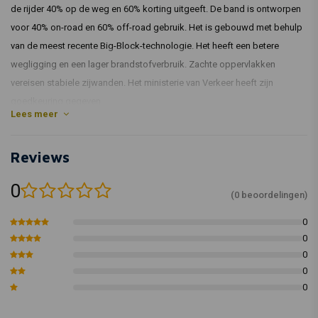
de rijder 40% op de weg en 60% korting uitgeeft. De band is ontworpen
voor 40% on-road en 60% off-road gebruik. Het is gebouwd met behulp
van de meest recente Big-Block-technologie. Het heeft een betere
wegligging en een lager brandstofverbruik. Zachte oppervlakken
vereisen stabiele zijwanden. Het ministerie van Verkeer heeft zijn
goedkeuring gegeven.
Lees meer
Artikelcode: 03 870255
Reviews
0
(0 beoordelingen)
0
0
0
0
0