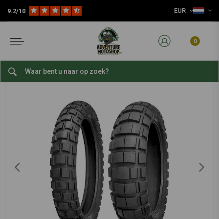
EUR
9.2/10
Home
Slijtage Delen
Banden
Sport-/straatbanden
18 inch Sport-/Straatbanden
SHINKO
-
bekijk alles van Shinko
0
120/90 | 18 E805
0/5 (0 reviews)