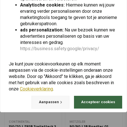
€267,92
Analytische cookies:
Hiermee kunnen wij jouw
ervaring verder personaliseren door onze
marketingtools toegang te geven tot je anonieme
gebruikerspatroon.
ads personalization:
Na uw bezoek kunnen we
View more
advertenties personaliseren op basis van uw
interesses en gedrag.
https://business.safety.google/privacy/
Je kunt jouw cookievoorkeuren op elk moment
aanpassen via de cookie-instellingen onderaan onze
website. Door op "Akkoord" te klikken, ga je akkoord
met het gebruik van alle cookies zoals beschreven in
onze
Cookieverklaring
.
Aanpassen
Accepteer cookies
CONTINENTAL
METZELER
150/70 | ZR18 Trailattack 3
90/90 | 18 Roadtec 01