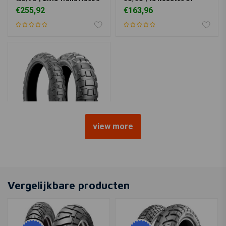
€255,92
€163,96
view more
BRIDGESTONE
Battlax 120/80 | 18 Ax41
€172,36
Vergelijkbare producten