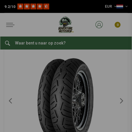
EUR
9.2/10
Home
Slijtage Delen
Banden
Sport-/straatbanden
17 inch Sport-/Straatbanden
CONTINENTAL
-
bekijk alles van Continental
0
110/70 | ZR17 Roadattack 3
0/5 (0 reviews)