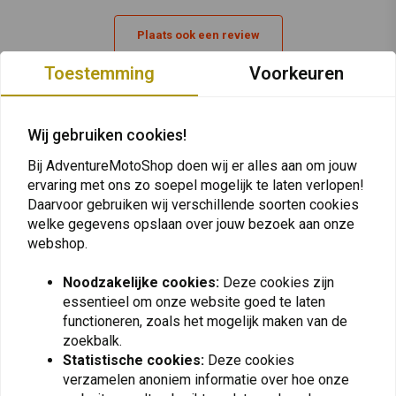
Plaats ook een review
Toestemming
Voorkeuren
Vergelijkbare producten
Wij gebruiken cookies!
Bij AdventureMotoShop doen wij er alles aan om jouw
ervaring met ons zo soepel mogelijk te laten verlopen!
Daarvoor gebruiken wij verschillende soorten cookies
welke gegevens opslaan over jouw bezoek aan onze
webshop.
Noodzakelijke cookies:
Deze cookies zijn
essentieel om onze website goed te laten
functioneren, zoals het mogelijk maken van de
zoekbalk.
BRIDGESTONE
DUNLOP
Statistische cookies:
Deze cookies
Battlax 130/80 | 17 Ax41
150/70 | R17 Trailmax
Meridian
verzamelen anoniem informatie over hoe onze
€227,20