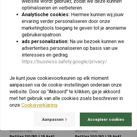
€251,01
website wordt gebruikt, zodat we deze kunnen
optimaliseren en verbeteren.
Analytische cookies:
Hiermee kunnen wij jouw
ervaring verder personaliseren door onze
marketingtools toegang te geven tot je anonieme
View more
gebruikerspatroon.
ads personalization:
Na uw bezoek kunnen we
advertenties personaliseren op basis van uw
interesses en gedrag.
https://business.safety.google/privacy/
Je kunt jouw cookievoorkeuren op elk moment
aanpassen via de cookie-instellingen onderaan onze
website. Door op "Akkoord" te klikken, ga je akkoord
met het gebruik van alle cookies zoals beschreven in
onze
Cookieverklaring
.
Aanpassen
Accepteer cookies
BRIDGESTONE
BRIDGESTONE
Battlax 110/80 | 19 Ax41
Battlax 100/90 | 19 Ax41