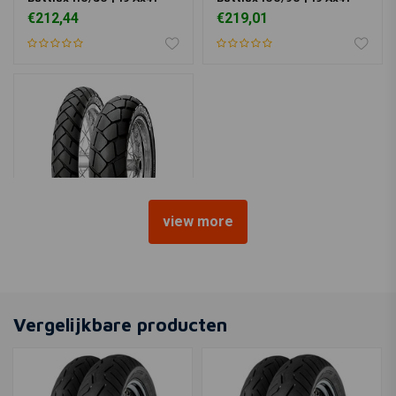
€212,44
€219,01
view more
METZELER
130/80 | R17 Tourance
€128,47
Vergelijkbare producten