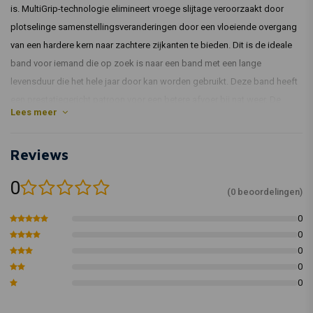
is. MultiGrip-technologie elimineert vroege slijtage veroorzaakt door
plotselinge samenstellingsveranderingen door een vloeiende overgang
van een hardere kern naar zachtere zijkanten te bieden. Dit is de ideale
band voor iemand die op zoek is naar een band met een lange
levensduur die het hele jaar door kan worden gebruikt. Deze band heeft
een prestatiegericht patroon voor een betere afvoer bij nat weer. De
Lees meer
samenstelling is ontworpen voor grip op nat wegdek en de
TractionSkin-productie zonder schimmelvorming elimineert in wezen de
Reviews
inlooptijden van de banden. Het midden van deze band is steviger,
terwijl de zijkanten zachter en meer grip hebben.
0
(0 beoordelingen)
Artikelcode: 03 0244499
0
0
0
0
0