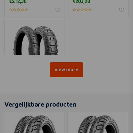
€212,36
€203,28
view more
BRIDGESTONE
Battlax 120/80 | 18 Ax41
€172,36
Vergelijkbare producten