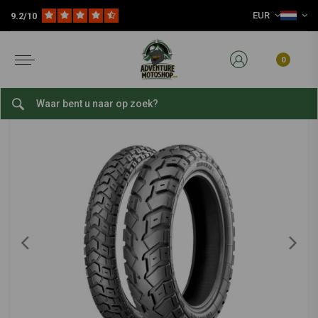
EUR
9.2/10
Home
Slijtage Delen
Banden
Adventure / Offroad Banden
18 Inch Adventure / Offroad Banden
HEIDENAU
-
bekijk alles van Heidenau
0
100/90 | 18 K60 Scout
0/5 (0 reviews)