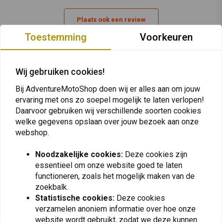
Plaats ook een review
Toestemming
Voorkeuren
Vergelijkbare producten
Wij gebruiken cookies!
Bij AdventureMotoShop doen wij er alles aan om jouw
ervaring met ons zo soepel mogelijk te laten verlopen!
Daarvoor gebruiken wij verschillende soorten cookies
welke gegevens opslaan over jouw bezoek aan onze
webshop.
Noodzakelijke cookies:
Deze cookies zijn
essentieel om onze website goed te laten
functioneren, zoals het mogelijk maken van de
zoekbalk.
MITAS
MICHELIN
Statistische cookies:
Deze cookies
150/70 | B18 E-10
110/80 -18 Anakee Wild
verzamelen anoniem informatie over hoe onze
€121,21
€128,05
€159,95
€156,60
website wordt gebruikt, zodat we deze kunnen