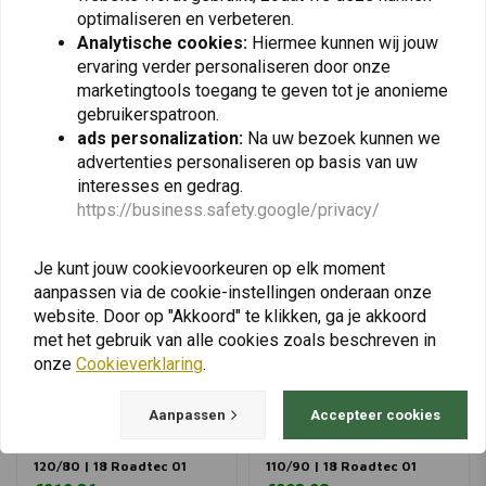
optimaliseren en verbeteren.
Analytische cookies:
Hiermee kunnen wij jouw
ervaring verder personaliseren door onze
marketingtools toegang te geven tot je anonieme
View more
gebruikerspatroon.
ads personalization:
Na uw bezoek kunnen we
advertenties personaliseren op basis van uw
interesses en gedrag.
https://business.safety.google/privacy/
Je kunt jouw cookievoorkeuren op elk moment
aanpassen via de cookie-instellingen onderaan onze
website. Door op "Akkoord" te klikken, ga je akkoord
met het gebruik van alle cookies zoals beschreven in
onze
Cookieverklaring
.
Aanpassen
Accepteer cookies
METZELER
METZELER
120/80 | 18 Roadtec 01
110/90 | 18 Roadtec 01