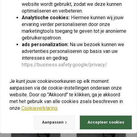
website wordt gebruikt, zodat we deze kunnen
KEDO
GIVI
optimaliseren en verbeteren.
Windscherm Adapter
Windscherm BMW R 1200
Yamaha Ténéré 700 |
GS ('04-'09) | 330DT
Analytische cookies:
Hiermee kunnen wij jouw
Zwarte Editie
ervaring verder personaliseren door onze
€117,16
€50,95
marketingtools toegang te geven tot je anonieme
gebruikerspatroon.
ads personalization:
Na uw bezoek kunnen we
advertenties personaliseren op basis van uw
View more
interesses en gedrag.
https://business.safety.google/privacy/
Je kunt jouw cookievoorkeuren op elk moment
aanpassen via de cookie-instellingen onderaan onze
website. Door op "Akkoord" te klikken, ga je akkoord
met het gebruik van alle cookies zoals beschreven in
onze
Cookieverklaring
.
Aanpassen
Accepteer cookies