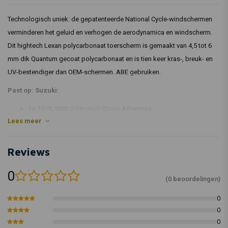
Technologisch uniek: de gepatenteerde National Cycle-windschermen
verminderen het geluid en verhogen de aerodynamica en windscherm.
Dit hightech Lexan polycarbonaat toerscherm is gemaakt van 4,5 tot 6
mm dik Quantum gecoat polycarbonaat en is tien keer kras-, breuk- en
UV-bestendiger dan OEM-schermen. ABE gebruiken.
Past op: Suzuki:
14-19 DL1000 V-Strom/V-Strom Adventure
Lees meer
Reviews
0
(0 beoordelingen)
0
0
0