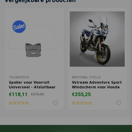
Strom Adventure/X/XT ('17-
€243,61
'21) | Kies een Kleur
TOURATECH
NATIONAL CYCLE
Spoiler voor Voorruit
Vstream Adventure Sport
Universeel - Afsluitbaar
Windscherm voor Honda
CRF1100 Africa Twin
€118,11
€255,25
€375,00
Adventure Sports ('20-
'22) | Kies een Kleur