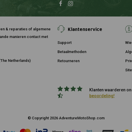
Klantenservice
ouren & reparaties of algemene
taande manieren contact met
Support
Wie 
Betaalmethoden
Alg
The Netherlands)
Retourneren
Pri
Sit
Klanten waarderen ons
beoordeling!
© Copyright 2026 AdventureMotoShop.com