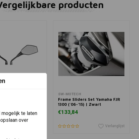
Vergelijkbare producten
en
winkelwagen
In winkelwagen
SW-MOTECH
chteruitkijkspiegel
Frame Sliders Set Yamaha FJR
s voor BMW
1300 ('06-'15) | Zwart
€133,84
mogelijk te laten
 opslaan over
Verlanglijst
Verlanglijst