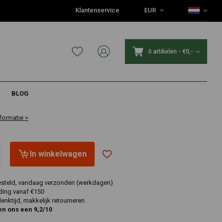
Klantenservice
EUR
0 artikelen
-
€0,-
5
BLOG
formatie >
In winkelwagen
esteld, vandaag verzonden (werkdagen)
ding vanaf €150
nktijd, makkelijk retourneren
en ons een 9,2/10