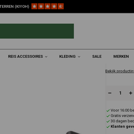
TERREN (KIYOH)
 | Zwart
€479,9
REIS ACCESSOIRES
KLEDING
SALE
MERKEN
✔ Op voorraad
Bekijk productin
Voor 16:00 b
Gratis verzen
30 dagen bede
Klanten gev