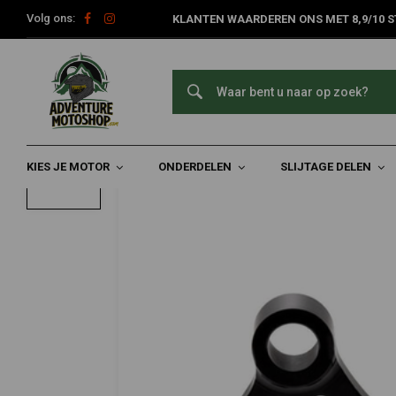
Volg ons:
KLANTEN WAARDEREN ONS MET 8,9/10 S
Home
Radicale Remklauwbevestiging Achteraan | Zwart
Radicale Remklauwbevestiging Achteraan
0/5 (0 reviews)
KIES JE MOTOR
ONDERDELEN
SLIJTAGE DELEN