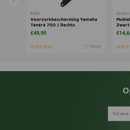
In winkelwagen
KEDO
QUAD L
maha
Voorvorkbescherming Yamaha
Mobiel
Ténéré 700 | Rechts
Zwart
€49,95
€14,6
Paklijst
Paklijst
O