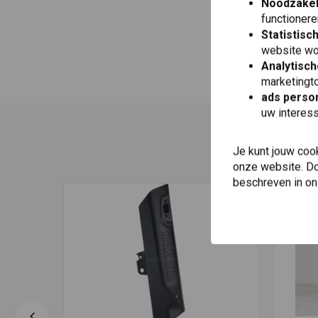
Noodzakel
functionere
Statistisc
website wo
Analytisch
marketingto
ads person
uw interes
Je kunt jouw coo
onze website. Doo
beschreven in o