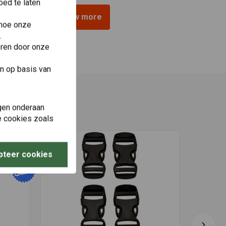
ed te laten
View more
 hoe onze
.
eren door onze
n op basis van
gen onderaan
le cookies zoals
pteer cookies