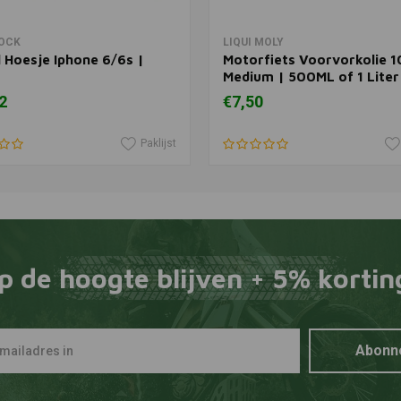
In winkelwagen
View more
OCK
LIQUI MOLY
 Hoesje Iphone 6/6s |
Motorfiets Voorvorkolie 
Medium | 500ML of 1 Liter
2
€7,50
Paklijst
p de hoogte blijven + 5% kortin
Abonn