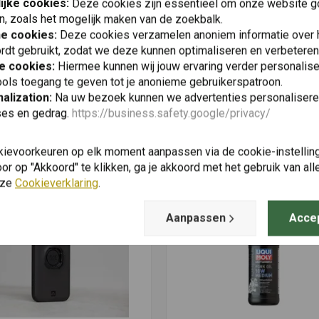
ijke cookies:
Deze cookies zijn essentieel om onze website go
n, zoals het mogelijk maken van de zoekbalk.
he cookies:
Deze cookies verzamelen anoniem informatie over
rdt gebruikt, zodat we deze kunnen optimaliseren en verbeteren
e cookies:
Hiermee kunnen wij jouw ervaring verder personalis
ols toegang te geven tot je anonieme gebruikerspatroon.
alization:
Na uw bezoek kunnen we advertenties personalisere
ses en gedrag.
https://business.safety.google/privacy/
Vergelijkbare producten
kievoorkeuren op elk moment aanpassen via de cookie-instellin
r op "Akkoord" te klikken, ga je akkoord met het gebruik van al
nze
Cookieverklaring
.
Aanpassen
Acce