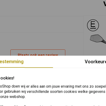
Plaats ook een review
estemming
Voorkeur
In 
TOURATECH
Veiligheid A
cookies!
Set 2 stuk
€63,72
oShop doen wij er alles aan om jouw ervaring met ons zo soepel 
or gebruiken wij verschillende soorten cookies welke gegevens
 onze webshop.