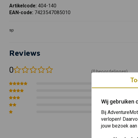
Artikelcode:
404-140
EAN-code:
7423547085010
sp
Reviews
0
(0 beoordelingen)
To
0
0
0
Wij gebruiken 
0
0
Bij AdventureMot
verlopen! Daarvo
jouw bezoek aan