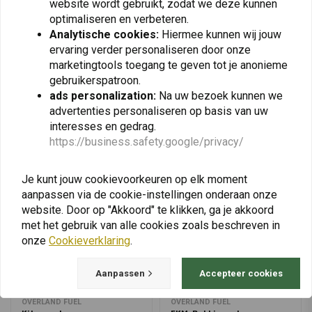
website wordt gebruikt, zodat we deze kunnen
€14,95
€124,70
€19,82
optimaliseren en verbeteren.
Analytische cookies:
Hiermee kunnen wij jouw
ervaring verder personaliseren door onze
marketingtools toegang te geven tot je anonieme
View more
gebruikerspatroon.
ads personalization:
Na uw bezoek kunnen we
advertenties personaliseren op basis van uw
interesses en gedrag.
https://business.safety.google/privacy/
Je kunt jouw cookievoorkeuren op elk moment
aanpassen via de cookie-instellingen onderaan onze
website. Door op "Akkoord" te klikken, ga je akkoord
met het gebruik van alle cookies zoals beschreven in
onze
Cookieverklaring
.
Aanpassen
Accepteer cookies
OVERLAND FUEL
OVERLAND FUEL