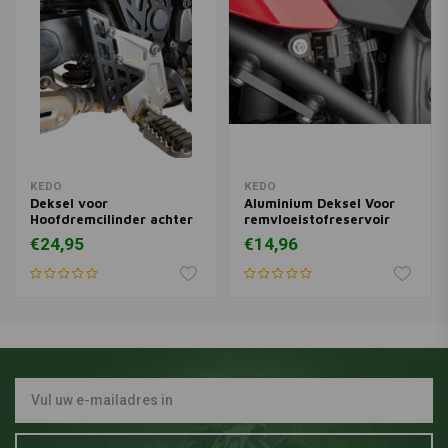
KEDO
KEDO
Deksel voor
Aluminium Deksel Voor
Hoofdremcilinder achter
remvloeistofreservoir
HD Yamaha Ténéré 700 |
Achter Yamaha Ténéré
€24,95
€14,96
Zwart Gecoat
700