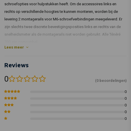
schroefopties voor hulpstukken heeft. Om de accessoires links en
rechts op verschillende hoogtes te kunnen monteren, worden bij de
levering 2 montagerails voor M6-schroefverbindingen meegeleverd. Er
zijn slechts twee discrete bevestigingsposities links en rechts van de
snelheidsmeter als de montagerails niet worden gebruikt. Alle Ténéré
700 zijn compatibel.
Lees meer
Sollicitatie:
Ténéré700 (XTZ690) 2019 en later
Reviews
Kedo-onderdeelnummer: 31057-td
0
(0 beoordelingen)
0
0
0
0
0