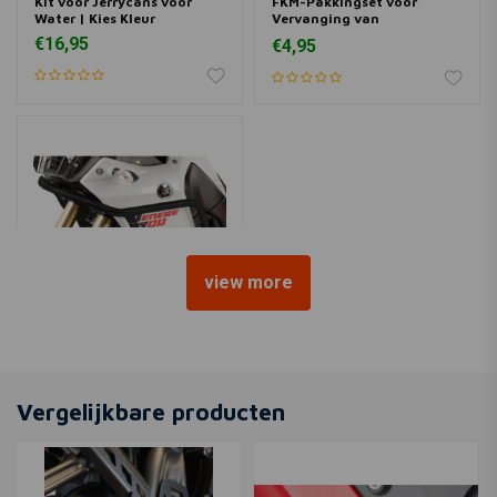
Kit voor Jerrycans voor
FKM-Pakkingset voor
Water | Kies Kleur
Vervanging van
Brandstofblik
€16,95
€4,95
view more
KEDO
H&B
Brandstoftankbeschermer
Vergelijkbare producten
| Zwart, Gepoedercoat
€220,95