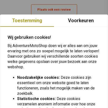
Plaats ook een review
Toestemming
Voorkeuren
Vergelijkbare producten
Wij gebruiken cookies!
Bij AdventureMotoShop doen wij er alles aan om jouw
ervaring met ons zo soepel mogelijk te laten verlopen!
Daarvoor gebruiken wij verschillende soorten cookies
welke gegevens opslaan over jouw bezoek aan onze
webshop.
Noodzakelijke cookies:
Deze cookies zijn
essentieel om onze website goed te laten
functioneren, zoals het mogelijk maken van de
zoekbalk.
SW-MOTECH
TOURATECH
Statistische cookies:
Deze cookies
LEGEND GEAR Riemenset
Benzineleiding
Voor Messenger Bag LR3
Bescherming BMW R 1200
verzamelen anoniem informatie over hoe onze
| Zwart
GS / GSA ('12)