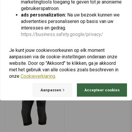
marketingtools toegang te geven tot je anonieme
Kies Kleur
Yamaha Ténéré 700
gebruikerspatroon.
€69,95
€72,95
ads personalization:
Na uw bezoek kunnen we
advertenties personaliseren op basis van uw
interesses en gedrag.
https://business.safety.google/privacy/
View more
Je kunt jouw cookievoorkeuren op elk moment
aanpassen via de cookie-instellingen onderaan onze
website. Door op "Akkoord" te klikken, ga je akkoord
met het gebruik van alle cookies zoals beschreven in
onze
Cookieverklaring
.
Aanpassen
Accepteer cookies