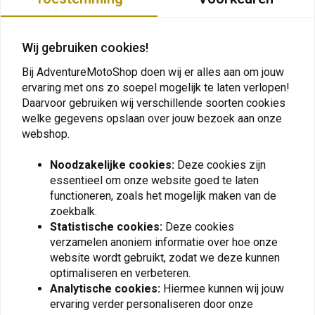
Het zweetafvoerende Hydradry-chassis volgt de contouren van uw
lichaam om wrijving en schuren te verminderen en tegelijkertijd een grote
bewegingsvrijheid te bieden.
Wij gebruiken cookies!
Plaats ook een review
Impactzones
Bij AdventureMotoShop doen wij er alles aan om jouw
Versterkte impactzones gemaakt met DuPont™ Kevlar® en D3O®
ervaring met ons zo soepel mogelijk te laten verlopen!
Daarvoor gebruiken wij verschillende soorten cookies
D30® Impactbeschermers
Vergelijkbare producten
welke gegevens opslaan over jouw bezoek aan onze
Bevat D3O® in de impactzones (Borst, Rug, Schouders en Armen).
webshop.
D3O® unieke technologieën bieden zowel verbeterde bescherming als
Noodzakelijke cookies:
Deze cookies zijn
een veelzijdig, flexibel materiaal voor een scala aan schokabsorptie en
essentieel om onze website goed te laten
impactbescherming. D3O® levert de meest flexibele en discrete
functioneren, zoals het mogelijk maken van de
bescherming op de markt en overtreft consequent traditionele
zoekbalk.
schuimmaterialen.
Statistische cookies:
Deze cookies
verzamelen anoniem informatie over hoe onze
website wordt gebruikt, zodat we deze kunnen
optimaliseren en verbeteren.
Analytische cookies:
Hiermee kunnen wij jouw
OVERLAND FUEL
KEDO
ervaring verder personaliseren door onze
Jerrycan 4,5 Ltr / 1,19 G |
Racing Luchtfilter Kit