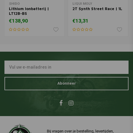
SHIDO
LIQUI MOLY
Lithium Ionbatterij |
2T Synth Street Race | 1L
LT12B-BS
€138,90
€13,31
Abonneer
Bij vragen over je bestelling, levertijden,