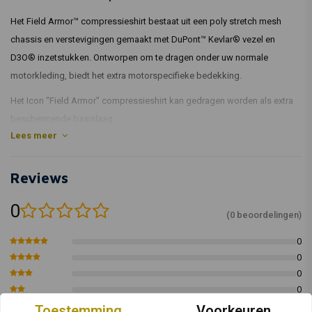
Het Field Armor™ compressieshirt bestaat uit een poly stretch mesh
chassis en verstevigingen gemaakt met DuPont™ Kevlar® vezel en
D3O® inzetstukken. Ontworpen om te dragen onder uw normale
motorkleding, biedt het extra motorspecifieke bedekking.
Het Icon "Field Armor" compressieshirt kan gedragen worden als extra
beschermende basislaag.
Lees meer
Fit
compressie
Reviews
Materiaal
0
(0 beoordelingen)
Stretch HYDRADRY™ vochtafvoerend chassis - Het stretch Hydradry
vochtafvoerende chassis is gecombineerd met D3O®
0
impactbeschermers en slijtvaste panelen gemaakt van DuPont™ Kevlar®
0
vezels
0
0
HydraDry
0
Toestemming
Voorkeuren