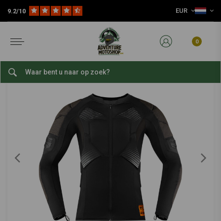
EUR
9.2/10
Home
Field Armor ™ Compressieshirt Zwart
Field Armor ™ Compressieshirt Zwart
0
0/5 (0 reviews)