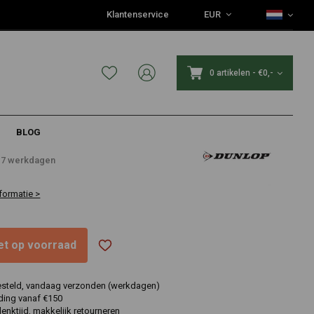
Klantenservice
EUR
0 artikelen
-
€0,-
BLOG
6
4-7 werkdagen
formatie >
niet op voorraad
esteld, vandaag verzonden (werkdagen)
ding vanaf €150
nktijd, makkelijk retourneren