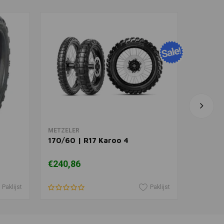
 aan winkelwagen
18 E805
In winkelwagen
METZELER
MITAS
170/60 | R17 Karoo 4
150/70 
€240,86
€121,2
Paklijst
Paklijst