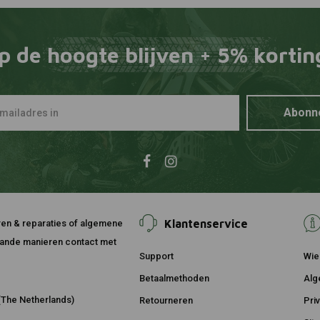
p de hoogte blijven + 5% kortin
Abonn
Klantenservice
ouren & reparaties of algemene
taande manieren contact met
Support
Wie 
Betaalmethoden
Alg
The Netherlands)
Retourneren
Pri