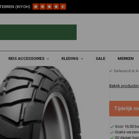
TERREN (KIYOH)
ch Sport-/Straatbanden
150/70 | B18 Trailmax Mission
REIS ACCESSOIRES
KLEDING
SALE
MERKEN
€350,6
✔ Geleverd in 
Bekijk productin
Tijdelijk 
Voor 16:00 b
Gratis verzen
30 dagen bede