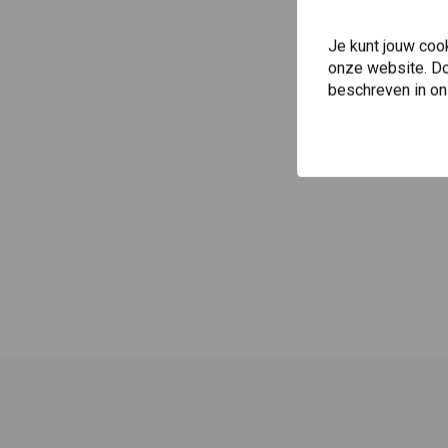
Je kunt jouw coo
onze website. Doo
beschreven in o