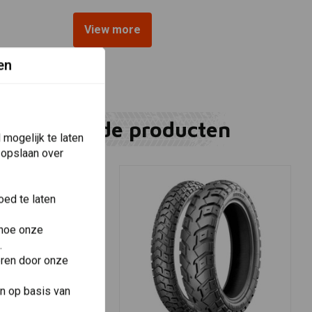
View more
en
Gerelateerde producten
mogelijk te laten
 opslaan over
ed te laten
 hoe onze
.
eren door onze
n op basis van