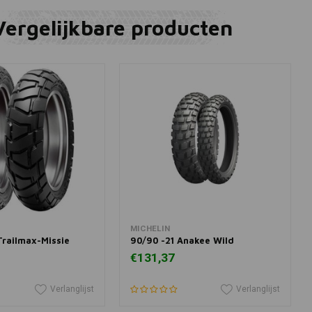
Vergelijkbare producten
winkelwagen
In winkelwagen
MICHELIN
 Trailmax-Missie
90/90 -21 Anakee Wild
€131,37
Verlanglijst
Verlanglijst