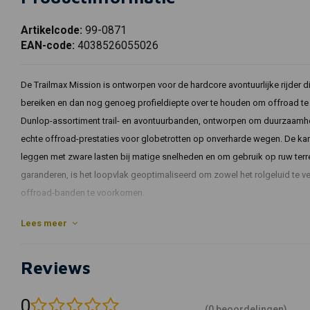
Artikelcode:
99-0871
EAN-code:
4038526055026
De Trailmax Mission is ontworpen voor de hardcore avontuurlijke rijder d
bereiken en dan nog genoeg profieldiepte over te houden om offroad te g
Dunlop-assortiment trail- en avontuurbanden, ontworpen om duurzaamh
echte offroad-prestaties voor globetrotten op onverharde wegen. De ka
leggen met zware lasten bij matige snelheden en om gebruik op ruw terr
garanderen, is het loopvlak geoptimaliseerd om zowel het rolgeluid te verm
offroad-banden te voorkomen.
Artikelcode: 04 637151
Lees meer
Reviews
0
(0 beoordelingen)