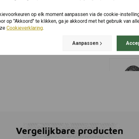
kievoorkeuren op elk moment aanpassen via de cookie-instellin
MITAS
Toevoegen
r op "Akkoord" te klikken, ga je akkoord met het gebruik van al
150/70 | B
nze
Cookieverklaring
.
€121,21
€
Aanpassen
Acce
Vergelijkbare producten