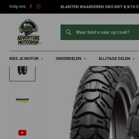
Volg ons:
KLANTEN WAARDEREN ONS MET 8,9/10 S
Home
Slijtage Delen
Banden
Sport-/straatbanden
18 in
DUNLOP
150/70 | B18 Trailmax Mission
0/5 (0 reviews)
KIES JE MOTOR
ONDERDELEN
SLIJTAGE DELEN