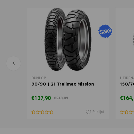
In winkelwagen
DUNLOP
HEIDEN
90/90 | 21 Trailmax Mission
150/7
€137,90
€164,
€218,89
Paklijst
Paklijst