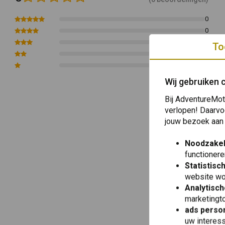
0
0
0
To
0
0
Wij gebruiken 
Bij AdventureMot
verlopen! Daarvo
jouw bezoek aan
Noodzakel
functionere
Statistisc
website wo
Analytisch
marketingto
ads person
uw interes