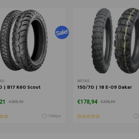
SHINKO
Toevoegen
150/70 | B
€170,03
In winkelwagen
In winkelwagen
AU
MITAS
0 | B17 K60 Scout
150/70 | 18 E-09 Dakar
21
€178,94
€255,92
€238,59
Paklijst