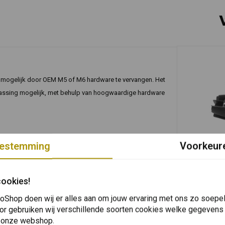
mogelijk door OEM M5 of M6 hardware te vervangen. Het
npassing mogelijk, met behulp van hoogwaardige hardware
estemming
Voorkeur
In 
TOURATECH
latie met het laagste profiel
Adapterset 
cookies!
ut
op BMW R 12
€52,36
oShop doen wij er alles aan om jouw ervaring met ons zo soepel 
or gebruiken wij verschillende soorten cookies welke gegevens
 onze webshop.