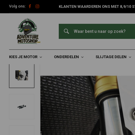
Volg ons:
KLANTEN WAARDEREN ONS MET 8,9/10 S
Home
Onderdelen
Motorfiets Verlichting
Montage & Toebe
DENALI
Bevestiging Voor Rijverlichting | Spatbo
0/5 (0 reviews)
KIES JE MOTOR
ONDERDELEN
SLIJTAGE DELEN