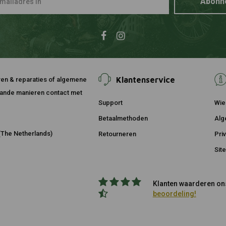
Abonn
Klantenservice
ouren & reparaties of algemene
taande manieren contact met
Support
Wie 
Betaalmethoden
Alg
The Netherlands)
Retourneren
Pri
Sit
Klanten waarderen ons
beoordeling!