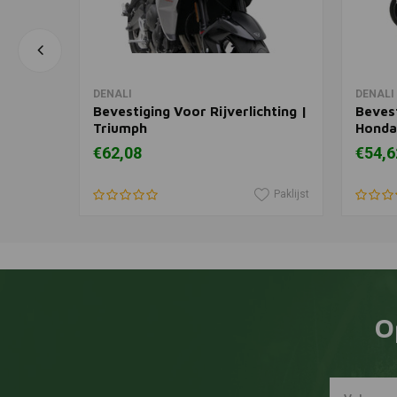
In winkelwagen
DENALI
DENALI
apter
Bevestiging Voor Rijverlichting |
Bevest
Triumph
Honda
€62,08
€54,6
Paklijst
Paklijst
O