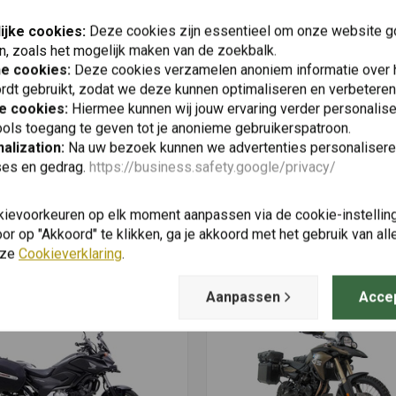
Plaats ook een review
ijke cookies:
Deze cookies zijn essentieel om onze website go
n, zoals het mogelijk maken van de zoekbalk.
he cookies:
Deze cookies verzamelen anoniem informatie over
rdt gebruikt, zodat we deze kunnen optimaliseren en verbeteren
e cookies:
Hiermee kunnen wij jouw ervaring verder personalis
ols toegang te geven tot je anonieme gebruikerspatroon.
alization:
Na uw bezoek kunnen we advertenties personalisere
ses en gedrag.
https://business.safety.google/privacy/
kievoorkeuren op elk moment aanpassen via de cookie-instellin
Vergelijkbare producten
r op "Akkoord" te klikken, ga je akkoord met het gebruik van al
nze
Cookieverklaring
.
Aanpassen
Acce