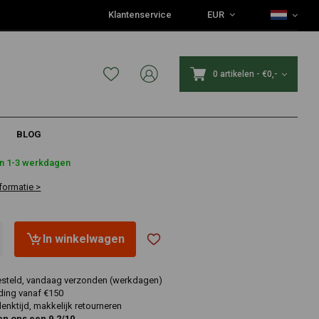
Klantenservice
EUR
0 artikelen
-
€0,-
BLOG
in 1-3 werkdagen
formatie >
In winkelwagen
esteld, vandaag verzonden (werkdagen)
ding vanaf €150
nktijd, makkelijk retourneren
en ons een 9,2/10