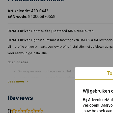
Artikelcode:
420-0442
EAN-code:
810005870658
DENALI Driver Lichthouder | Spatbord M5 & M6 Bouten
DENALI Driver Light Mount
maakt montage van DM, D2 & S4 lichtpods 
slim-profile ontwerp maakt een low-profile installatie met up/down aa
voor eenvoudige installatie.
Specificaties:
Ontworpen voor montage van DENALI DM, D2 & S4 lichtpods
To
Vervangt direct OEM M5 of M6 spatbord hardware
Lees meer
Slank profielontwerp vervangt pod-scharnierbevestiging voor instal
Wij gebruiken 
Geschikt voor montage van lichten in plaats van elke M5 of M6 bo
Reviews
Biedt op-en-neer licht aanpassing
Bij AdventureMot
Inclusief vervangende hardware van hoge kwaliteit
verlopen! Daarvo
0
jouw bezoek aan
Ontworpen en ontwikkeld in de VS door DENALI
(0 beoordelingen)