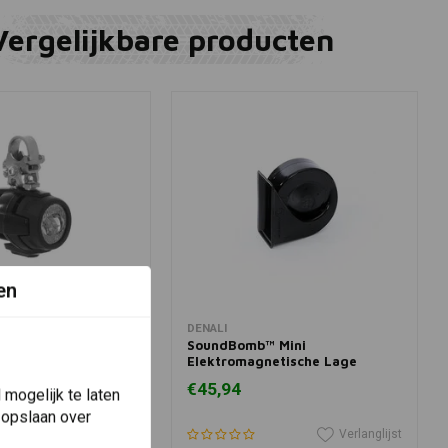
Vergelijkbare producten
en
winkelwagen
In winkelwagen
DENALI
Voor led Verstralers
SoundBomb™ Mini
00 GS, R 1250 GS
Elektromagnetische Lage
Toonhoorn
€45,94
mogelijk te laten
 opslaan over
Verlanglijst
Verlanglijst