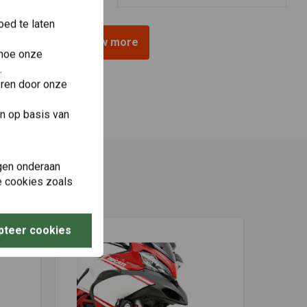
ed te laten
View more
 hoe onze
.
eren door onze
n op basis van
gen onderaan
le cookies zoals
pteer cookies