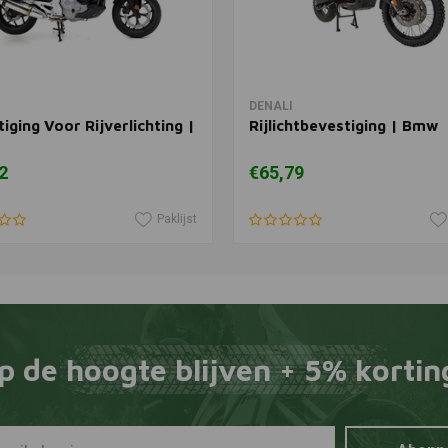
View more
View more
DENALI
iging Voor Rijverlichting |
Rijlichtbevestiging | Bmw
2
€65,79
Paklijst
p de hoogte blijven + 5% kortin