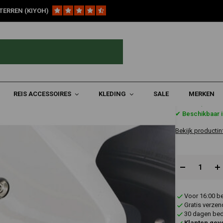
TERREN (KIYOH)
hoor
Bevestiging Voor Rijverlichting | Spatbord | M5 & M6 Bouten
rd | M5 & M6 Bouten
REIS ACCESSOIRES
KLEDING
SALE
MERKEN
€65,79
✔ Beschikbaar 
Bekijk productin
Voor 16:00 b
Gratis verzen
30 dagen bede
Klanten gev