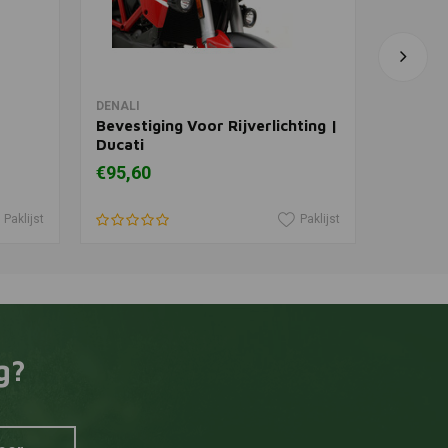
In winkelwagen
DENALI
DENALI
Bevestiging Voor Rijverlichting |
Onders
Ducati
Rijverl
€95,60
€49,67
Paklijst
Paklijst
g?