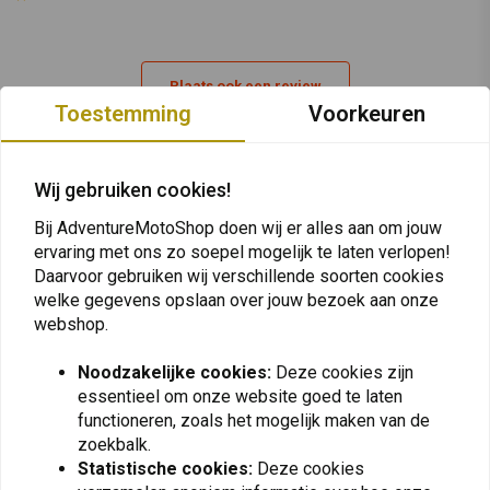
Alarmsignaal van min.100 dB
Alarmfunctie op basis van 3D-positiedetectie - dit betekent dat
elke beweging wordt gedetecteerd
Plaats ook een review
Akoestische en optische signalen (meerdere LED's) geven de
Toestemming
Voorkeuren
batterij- en activeringsstatus aan
ABUS XPlus cilinder biedt optimale bescherming tegen picken
Vergelijkbare producten
Dit slot wordt geleverd met twee sleutels, waarvan één met led-
Wij gebruiken cookies!
verlichting
Bij AdventureMotoShop doen wij er alles aan om jouw
ABUS Code Card voor extra of vervangende sleutel
ervaring met ons zo soepel mogelijk te laten verlopen!
Daarvoor gebruiken wij verschillende soorten cookies
welke gegevens opslaan over jouw bezoek aan onze
webshop.
Noodzakelijke cookies:
Deze cookies zijn
essentieel om onze website goed te laten
functioneren, zoals het mogelijk maken van de
zoekbalk.
Statistische cookies:
Deze cookies
KEDO
OVERLAND FUEL