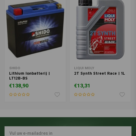
SHIDO
LIQUI MOLY
Lithium Ionbatterij |
2T Synth Street Race | 1L
LT12B-BS
€138,90
€13,31