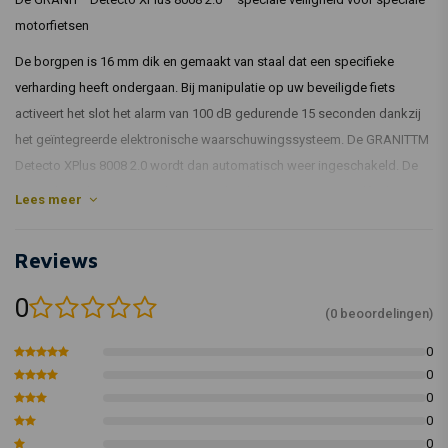
motorfietsen
De borgpen is 16 mm dik en gemaakt van staal dat een specifieke
verharding heeft ondergaan. Bij manipulatie op uw beveiligde fiets
activeert het slot het alarm van 100 dB gedurende 15 seconden dankzij
het geïntegreerde elektronische waarschuwingssysteem. De GRANITTM
Detecto XPlus 8008 2.0 wordt dan automatisch weer ingeschakeld. De
meegeleverde 3D-positiedetectietechnologie reageert op zelfs de
Lees meer
kleinste bewegingen. Pogingen tot picken zijn uitdagender met de ABUS
XPLus-cilinder.
Reviews
De handmatige sleutelgatafdekking tegen vuil of corrosie en een sleutel
met een LED-lamp completeren het functionele assortiment van de
0
(0 beoordelingen)
GRANITTM Detecto XPlus 8008 2.0.
0
0
16 mm dikke borgpen
0
De borgpen, de slotbehuizing en de interne elementen van het
0
slotmechanisme zijn gemaakt van gehard speciaal staal
0