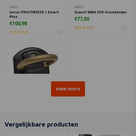
ABUS
ABUS
Ionus 1190/11KS120 | Zwart
Granit WBA 100 Grondanker
Plus
€77,50
€100,98
view more
ABUS
WBA75 Grondanker
€54,70
Vergelijkbare producten