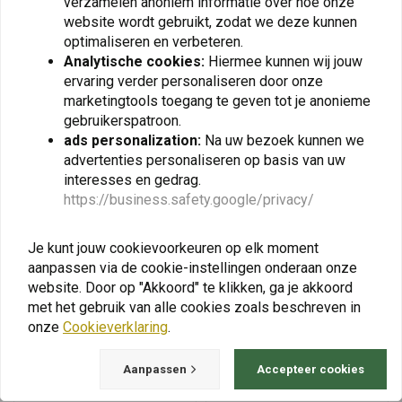
Beschermsticker Set
verzamelen anoniem informatie over hoe onze
Jerrycan 4,5 Ltr / 1,19 G |
Yamaha Ténéré 700 | Mat
Kies Kleur
website wordt gebruikt, zodat we deze kunnen
Zwart
€69,95
€42,96
optimaliseren en verbeteren.
Analytische cookies:
Hiermee kunnen wij jouw
ervaring verder personaliseren door onze
marketingtools toegang te geven tot je anonieme
gebruikerspatroon.
View more
ads personalization:
Na uw bezoek kunnen we
advertenties personaliseren op basis van uw
interesses en gedrag.
https://business.safety.google/privacy/
Je kunt jouw cookievoorkeuren op elk moment
aanpassen via de cookie-instellingen onderaan onze
website. Door op "Akkoord" te klikken, ga je akkoord
met het gebruik van alle cookies zoals beschreven in
onze
Cookieverklaring
.
Aanpassen
Accepteer cookies