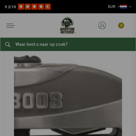
EUR
9.2/10
Home
8008 Detecto X-Plus 2.0
ABUS
-
bekijk alles van Abus
0
8008 Detecto X-Plus 2.0
0/5 (0 reviews)