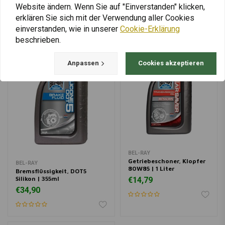
Website ändern. Wenn Sie auf "Einverstanden" klicken,
erklären Sie sich mit der Verwendung aller Cookies
einverstanden, wie in unserer
Cookie-Erklärung
beschrieben.
Anpassen
Cookies akzeptieren
BEL-RAY
Getriebeschoner, Klopfer
BEL-RAY
80W85 | 1 Liter
Bremsflüssigkeit, DOT5
Silikon | 355ml
€14,79
€34,90