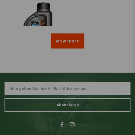
view more
BEL-RAY
Sportübertragungsflüssigkeit
| 1 Liter
€17,56
Abonnieren