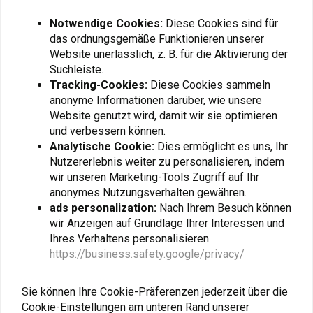
Ähnliche Produkte
Notwendige Cookies:
Diese Cookies sind für
das ordnungsgemäße Funktionieren unserer
Website unerlässlich, z. B. für die Aktivierung der
Suchleiste.
Tracking-Cookies:
Diese Cookies sammeln
anonyme Informationen darüber, wie unsere
Website genutzt wird, damit wir sie optimieren
und verbessern können.
Analytische Cookie:
Dies ermöglicht es uns, Ihr
Nutzererlebnis weiter zu personalisieren, indem
wir unseren Marketing-Tools Zugriff auf Ihr
anonymes Nutzungsverhalten gewähren.
CASTROL
CASTROL
LEISTUNG RS 2T | 1 Liter
Power RS 15W-50 4T 1
ads personalization:
Nach Ihrem Besuch können
Liter
wir Anzeigen auf Grundlage Ihrer Interessen und
€8,97
€9,95
Ihres Verhaltens personalisieren.
https://business.safety.google/privacy/
Sie können Ihre Cookie-Präferenzen jederzeit über die
Cookie-Einstellungen am unteren Rand unserer
Mehr laden