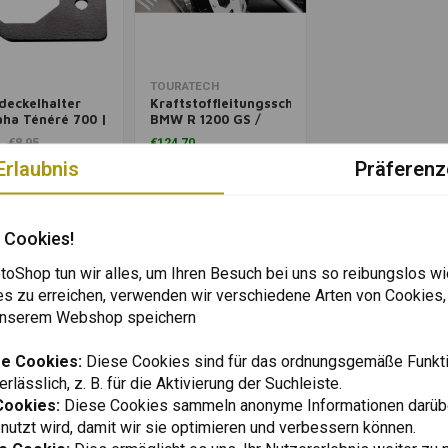
enkorb hinzufügen
Zum Warenkorb hinzufügen
TOURATECH
deckelhalter
Kraftstoffleitungsschutz
ha Ténéré 700 |
BMW R 1200 GS /
arz
GSA ('12)
€8,95
€124,70
Erlaubnis
Präferenz
Wunschzettel
Wunschzettel
Wunschzettel
Wunschzettel
 Cookies!
oShop tun wir alles, um Ihren Besuch bei uns so reibungslos wi
es zu erreichen, verwenden wir verschiedene Arten von Cookies,
 unserem Webshop speichern
e Cookies:
Diese Cookies sind für das ordnungsgemäße Funkti
rlässlich, z. B. für die Aktivierung der Suchleiste.
Cookies:
Diese Cookies sammeln anonyme Informationen darübe
utzt wird, damit wir sie optimieren und verbessern können.