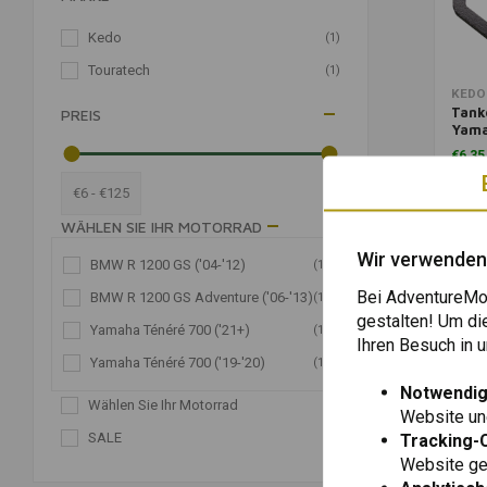
Kedo
(1)
Touratech
(1)
Zum War
KEDO
Tank
PREIS
Yama
Schw
€6,35
€6 - €125
WÄHLEN SIE IHR MOTORRAD
Wir verwenden
KATEGORIEN
BMW R 1200 GS ('04-'12)
(1)
Bei AdventureMot
BMW R 1200 GS Adventure ('06-'13)
(1)
Kabel & Rohre
(2)
gestalten! Um di
Yamaha Ténéré 700 ('21+)
(1)
Kraftstoffleitungen
(2)
Ihren Besuch in
Yamaha Ténéré 700 ('19-'20)
(1)
Verschleißteile
(2)
Notwendig
Wählen Sie Ihr Motorrad
(2)
Website une
SALE
Tracking-
(1)
Website gen