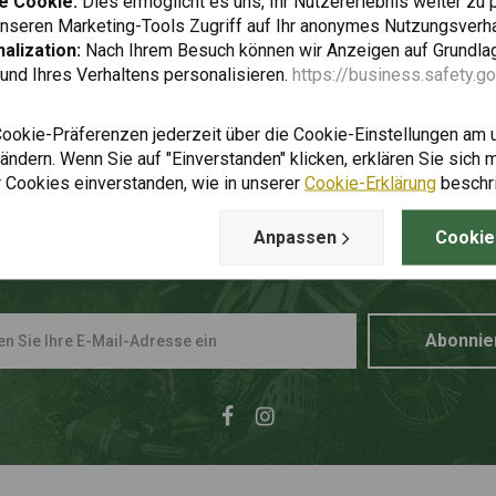
e Cookie:
Dies ermöglicht es uns, Ihr Nutzererlebnis weiter zu 
unseren Marketing-Tools Zugriff auf Ihr anonymes Nutzungsverh
alization:
Nach Ihrem Besuch können wir Anzeigen auf Grundlag
und Ihres Verhaltens personalisieren.
https://business.safety.g
Cookie-Präferenzen jederzeit über die Cookie-Einstellungen am 
ndern. Wenn Sie auf "Einverstanden" klicken, erklären Sie sich m
 Cookies einverstanden, wie in unserer
Cookie-Erklärung
beschr
Anpassen
Cookie
uf dem Laufenden bleiben + 5%
Abonnie