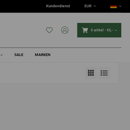
Kundendienst
EUR
0 artikel
-
€0,-
SALE
MARKEN