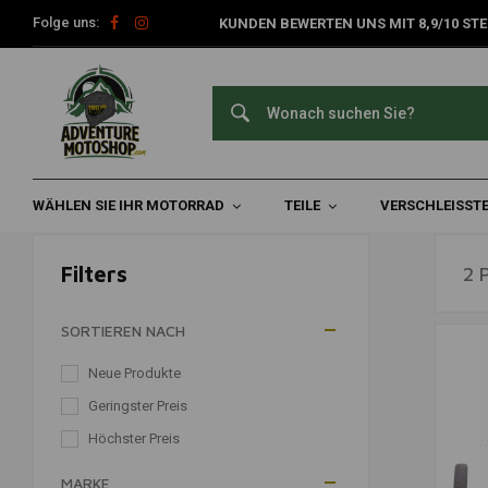
Folge uns:
KUNDEN BEWERTEN UNS MIT 8,9/10 STE
Kraftstoffleitungen
Home
Verschleißteile
Kabel & Rohre
Kraftstoffleitungen
WÄHLEN SIE IHR MOTORRAD
TEILE
VERSCHLEISSTE
Filters
2 
SORTIEREN NACH
Neue Produkte
Geringster Preis
Höchster Preis
MARKE