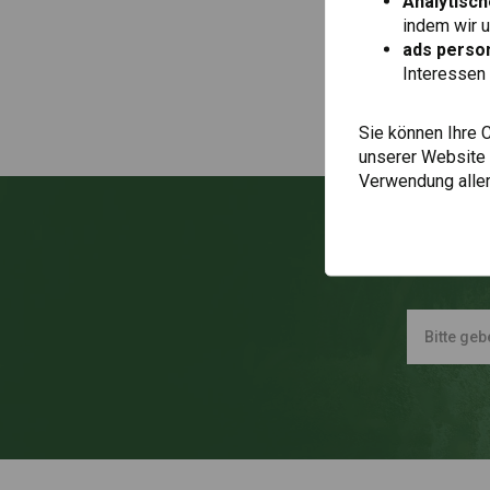
Analytisch
indem wir 
ads person
Interessen 
Sie können Ihre 
unserer Website ä
Verwendung aller
Immer a