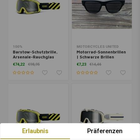
100%
MOTORCYCLES UNITED
Barstow-Schutzbrille,
Motorrad-Sonnenbrillen
Arsenale-Rauchglas
| Schwarze Brillen
€74,22
€98,95
€7,23
€14,46
Erlaubnis
Präferenzen