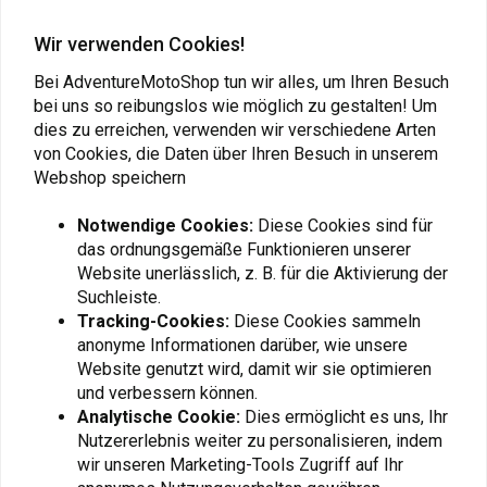
Wir verwenden Cookies!
100%
100%
Barstow-Schutzbrille,
100% Barstow Goggle
Bei AdventureMotoShop tun wir alles, um Ihren Besuch
Arsenale-Rauchglas
Arno Mirror Silver Flash
bei uns so reibungslos wie möglich zu gestalten! Um
Lens
€98,96
€117,98
dies zu erreichen, verwenden wir verschiedene Arten
von Cookies, die Daten über Ihren Besuch in unserem
Webshop speichern
Notwendige Cookies:
Diese Cookies sind für
das ordnungsgemäße Funktionieren unserer
Website unerlässlich, z. B. für die Aktivierung der
Suchleiste.
Tracking-Cookies:
Diese Cookies sammeln
anonyme Informationen darüber, wie unsere
Website genutzt wird, damit wir sie optimieren
und verbessern können.
Analytische Cookie:
Dies ermöglicht es uns, Ihr
Nutzererlebnis weiter zu personalisieren, indem
100%
100%
wir unseren Marketing-Tools Zugriff auf Ihr
100% Barstow Goggle
Barstow-Brille, Cardiff-
Cardiff Smoke Lens
Rauchglas