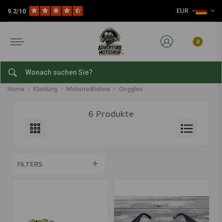
EUR
9.2/10
0
Goggles
Home
Kleidung
Motorradhelme
Goggles
6 Produkte
FILTERS