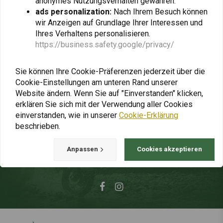
anonymes Nutzungsverhalten gewähren.
€98,96
€73,43
€98,95
ads personalization:
Nach Ihrem Besuch können
wir Anzeigen auf Grundlage Ihrer Interessen und
Ihres Verhaltens personalisieren.
https://business.safety.google/privacy/
Sie können Ihre Cookie-Präferenzen jederzeit über die
Immer auf dem Laufenden bleiben +
Cookie-Einstellungen am unteren Rand unserer
5% Rabatt?
Website ändern. Wenn Sie auf "Einverstanden" klicken,
erklären Sie sich mit der Verwendung aller Cookies
einverstanden, wie in unserer
Cookie-Erklärung
beschrieben.
Anpassen
Cookies akzeptieren
Abonnieren