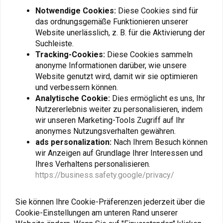
Notwendige Cookies:
Diese Cookies sind für
das ordnungsgemäße Funktionieren unserer
Website unerlässlich, z. B. für die Aktivierung der
Suchleiste.
Tracking-Cookies:
Diese Cookies sammeln
anonyme Informationen darüber, wie unsere
Website genutzt wird, damit wir sie optimieren
und verbessern können.
Analytische Cookie:
Dies ermöglicht es uns, Ihr
Nutzererlebnis weiter zu personalisieren, indem
SW-MOTECH
SW-MOTECH
wir unseren Marketing-Tools Zugriff auf Ihr
Trax Topcase-
TRAX Topcase-
Innentasche | Schwarz
Innentasche | Schwarz
anonymes Nutzungsverhalten gewähren.
€54,52
€29,73
ads personalization:
Nach Ihrem Besuch können
wir Anzeigen auf Grundlage Ihrer Interessen und
Ihres Verhaltens personalisieren.
https://business.safety.google/privacy/
Sie können Ihre Cookie-Präferenzen jederzeit über die
Cookie-Einstellungen am unteren Rand unserer