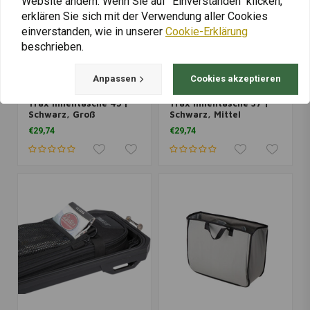
Website ändern. Wenn Sie auf "Einverstanden" klicken,
erklären Sie sich mit der Verwendung aller Cookies
einverstanden, wie in unserer
Cookie-Erklärung
beschrieben.
Anpassen
Cookies akzeptieren
SW-MOTECH
SW-MOTECH
Trax Innentasche 45 |
Trax Innentasche 37 |
Schwarz, Groß
Schwarz, Mittel
€29,74
€29,74