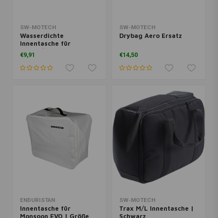
SW-MOTECH
SW-MOTECH
Wasserdichte
Drybag Aero Ersatz
Innentasche für
BLAZE/BLAZE H |
€9,91
€14,50
Schwarz
ENDURISTAN
SW-MOTECH
Innentasche für
Trax M/L Innentasche |
Monsoon EVO | Größe
Schwarz