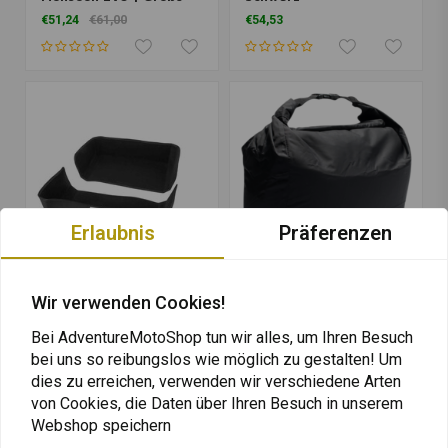
Auswählen
€51,24
€61,00
€54,53
Erlaubnis
Präferenzen
Wir verwenden Cookies!
SW-MOTECH
SW-MOTECH
Trax Adv Inlay Für Trax
Wasserdichte
Bei AdventureMotoShop tun wir alles, um Ihren Besuch
Adv Seitenkoffer 37 L &
Innentasche | Schwarz
bei uns so reibungslos wie möglich zu gestalten! Um
45 L
€23,14
€7,47
€9,91
dies zu erreichen, verwenden wir verschiedene Arten
von Cookies, die Daten über Ihren Besuch in unserem
Webshop speichern