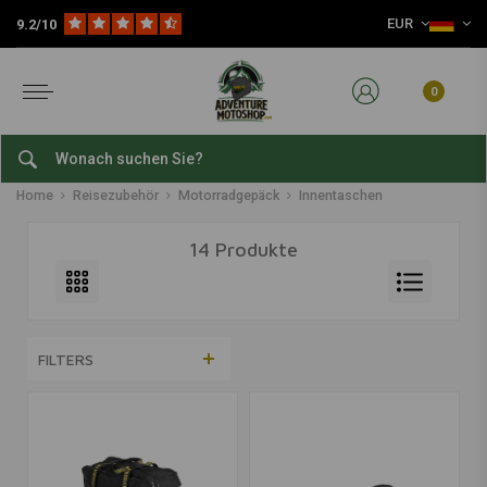
EUR
9.2/10
0
Innentaschen
Home
Reisezubehör
Motorradgepäck
Innentaschen
14 Produkte
FILTERS