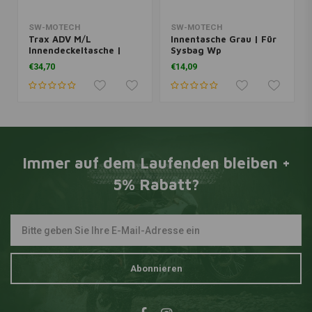
SW-MOTECH
SW-MOTECH
Trax ADV M/L
Innentasche Grau | Für
Innendeckeltasche |
Sysbag Wp
Schwarz
€34,70
€14,09
Immer auf dem Laufenden bleiben +
5% Rabatt?
Abonnieren