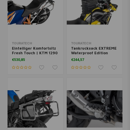
TOURATECH
TOURATECH
Einteiliger Komfortsitz
Tankrucksack EXTREME
Fresh Touch | KTM 1290
Waterproof Edition
Super Adventure S/R
€530,85
€244,57
(2021-)