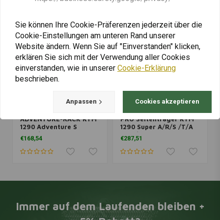
Sie können Ihre Cookie-Präferenzen jederzeit über die
Cookie-Einstellungen am unteren Rand unserer
Website ändern. Wenn Sie auf "Einverstanden" klicken,
erklären Sie sich mit der Verwendung aller Cookies
einverstanden, wie in unserer
Cookie-Erklärung
beschrieben.
Anpassen
Cookies akzeptieren
SW-MOTECH
SW-MOTECH
ADVENTURE-RACK KTM
PRO Seitenträger KTM
1290 Adventure S
1290 Super A/R/S /T/A
('21+)/R ('21+) | Schwarz
1090/R | Schwarz,
€168,54
€287,51
pulverbeschichtet
Immer auf dem Laufenden bleiben +