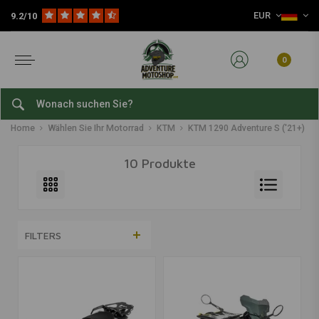
EUR
9.2/10
0
KTM 1290 Adventure S ('21+)
Home
Wählen Sie Ihr Motorrad
KTM
KTM 1290 Adventure S ('21+)
10 Produkte
FILTERS