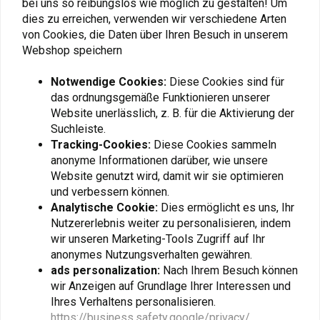
bei uns so reibungslos wie möglich zu gestalten! Um
Schwarz
('21-'22) | Schwarz
€29,74
€287,51
dies zu erreichen, verwenden wir verschiedene Arten
von Cookies, die Daten über Ihren Besuch in unserem
Webshop speichern
Notwendige Cookies:
Diese Cookies sind für
das ordnungsgemäße Funktionieren unserer
Website unerlässlich, z. B. für die Aktivierung der
Suchleiste.
Tracking-Cookies:
Diese Cookies sammeln
anonyme Informationen darüber, wie unsere
Website genutzt wird, damit wir sie optimieren
und verbessern können.
Analytische Cookie:
Dies ermöglicht es uns, Ihr
Nutzererlebnis weiter zu personalisieren, indem
SW-MOTECH
SW-MOTECH
wir unseren Marketing-Tools Zugriff auf Ihr
ION Tankring KTM Super
Seitenständerfußverlängerun
Adventure 1290 S/R
KTM 1290 Super
anonymes Nutzungsverhalten gewähren.
('21-'22) | Schwarz
Adventure S ('21-'22) |
€19,83
€54,53
ads personalization:
Nach Ihrem Besuch können
Schwarzes Silber
wir Anzeigen auf Grundlage Ihrer Interessen und
Ihres Verhaltens personalisieren.
https://business.safety.google/privacy/