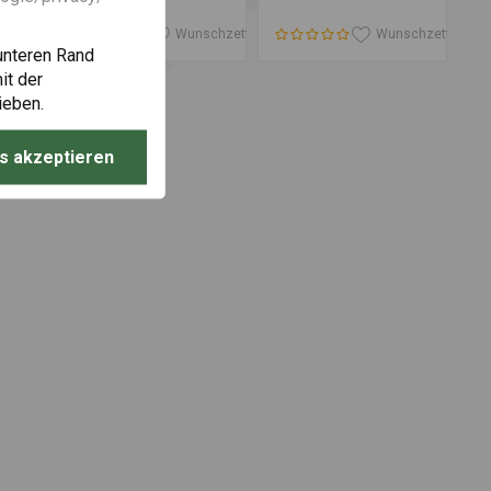
schzettel
Wunschzettel
Wunschzettel
Wunschzettel
Wunschzettel
unteren Rand
it der
ieben.
s akzeptieren