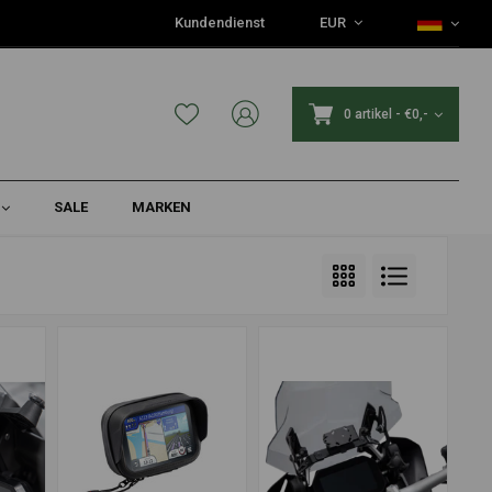
Kundendienst
EUR
0 artikel
-
€0,-
SALE
MARKEN