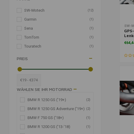
SW-Motech
(12)
Garmin
(1)
Zum War
SW-M
Sena
(1)
GPS-
Lenk
TomTom
(1)
GS ('
€64,4
('18-
Touratech
(1)
('20-
('17-
PREIS
('14-
€19 - €374
WÄHLEN SIE IHR MOTORRAD
KATEGORIEN
BMW R 1250 GS ('19+)
(2)
BMW R 1250 GS Adventure ('19+)
(2)
Motorradnavigation
(16)
BMW F 750 GS ('18+)
(1)
Navigation & Telefon
(16)
BMW R 1200 GS ('13-'18)
(1)
Reisezubehör
(16)