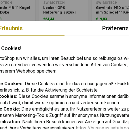
enkorb hinzufügen
Zum Warenkorb hinzufügen
Zum Warenkorb hinz
OTECH
SW-MOTECH
SW-MOTECH
nde M8 1" Kugel
Lenker GPS
Gewinde M10 x 1,
Duke
Halterung Suzuki
mm Spiegel 1" Ku
00/390 ('11-'22)
DL1000 /V-Strom
| Schwarz
3
€64,44
€19,83
hwarz
1050/Honda CB 1100
EX | Schwarz
Erlaubnis
Präferenz
Wunschzettel
Wunschzettel
Wunschzettel
Wunschzettel
Wun
 Cookies!
oShop tun wir alles, um Ihren Besuch bei uns so reibungslos wi
es zu erreichen, verwenden wir verschiedene Arten von Cookies,
 unserem Webshop speichern
e Cookies:
Diese Cookies sind für das ordnungsgemäße Funkti
rlässlich, z. B. für die Aktivierung der Suchleiste.
Cookies:
Diese Cookies sammeln anonyme Informationen darübe
utzt wird, damit wir sie optimieren und verbessern können.
e Cookie:
Dies ermöglicht es uns, Ihr Nutzererlebnis weiter zu 
enkorb hinzufügen
Zum Warenkorb hinzufügen
Zum Warenkorb hinz
OTECH
GARMIN
SW-MOTECH
erselles GPS-
Motorleistungskabel
Gewinde M6 1" K
unseren Marketing-Tools Zugriff auf Ihr anonymes Nutzungsverh
agekit |
XT
| Schwarz
alization:
Nach Ihrem Besuch können wir Anzeigen auf Grundlag
arz
7
€39,60
€19,83
und Ihres Verhaltens personalisieren.
https://business.safety.g