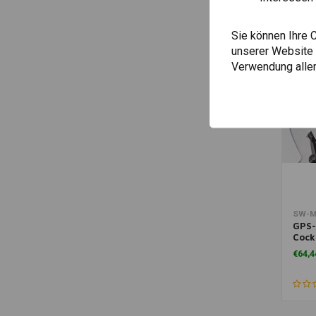
Sie können Ihre 
unserer Website ä
Verwendung aller
Zum War
SW-M
GPS-
Cock
Adve
€64,4
1050
Schw