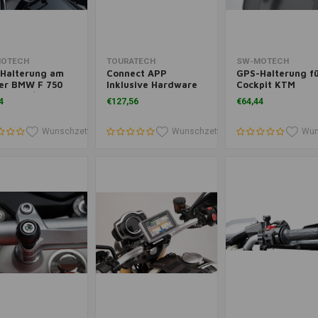
enkorb hinzufügen
Zum Warenkorb hinzufügen
Zum Warenkorb hinz
OTECH
TOURATECH
SW-MOTECH
Halterung am
Connect APP
GPS-Halterung f
er BMW F 750
Inklusive Hardware
Cockpit KTM
18-'22)/F 850 GS
für BMW
Adventure
4
€127,56
€64,44
'23)/F 900 R/XR
R1250GS/R1200GS
790/R/390/890/
'23)/G 310 GS
('19-'22) | Schwa
'23)/ S 1000 R
Wunschzettel
Wunschzettel
Wunschzettel
Wunschzettel
Wun
'23) | Schwarz