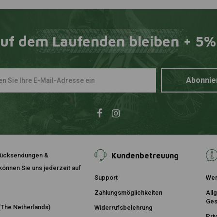
uf dem Laufenden bleiben + 5%
Abonnie
Kundenbetreuung
, Rücksendungen &
önnen Sie uns jederzeit auf
Support
Wer
Zahlungsmöglichkeiten
All
Ges
The Netherlands)
Widerrufsbelehrung
Pri