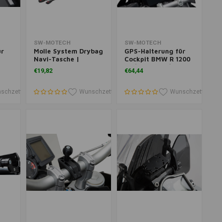
ufügen
Zum Warenkorb hinzufügen
Zum Warenkorb hinzufügen
SW-MOTECH
SW-MOTECH
ür
Molle System Drybag
GPS-Halterung für
Navi-Tasche |
Cockpit BMW R 1200
Schwarz
GS/A ('13-'18)/R 1250
€19,82
€64,44
R
GS/A ('19-'22) |
rz
Schwarz
schzettel
Wunschzettel
Wunschzettel
Wunschzettel
Wunschzettel