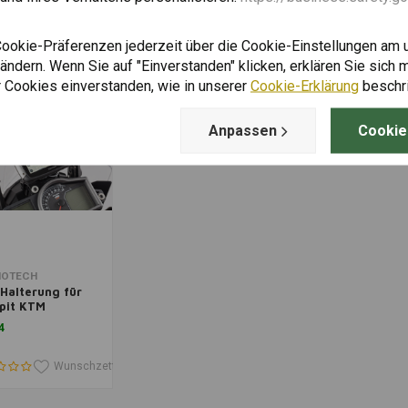
Wunschzettel
Wunschzettel
Wunschzettel
Wunschzettel
Wun
Cookie-Präferenzen jederzeit über die Cookie-Einstellungen am 
ndern. Wenn Sie auf "Einverstanden" klicken, erklären Sie sich m
 Cookies einverstanden, wie in unserer
Cookie-Erklärung
beschr
Anpassen
Cookie
enkorb hinzufügen
OTECH
Halterung für
pit KTM
nture
4
/1090/R/1190/R |
arz
Wunschzettel
Wunschzettel