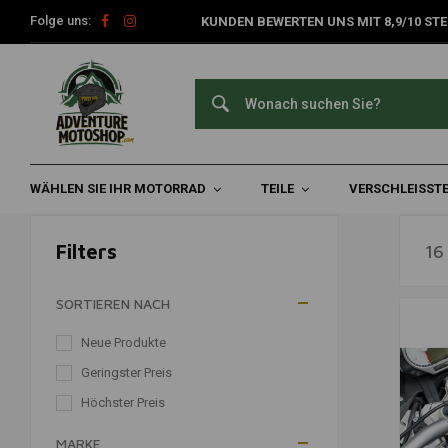
Folge uns:
KUNDEN BEWERTEN UNS MIT 8,9/10 STE
Motorradnavigation
Home
Reisezubehör
Navigation & Telefon
Motorradnavigat
WÄHLEN SIE IHR MOTORRAD
TEILE
VERSCHLEISSTE
Filters
16
SORTIEREN NACH
Neue Produkte
Geringster Preis
Höchster Preis
MARKE