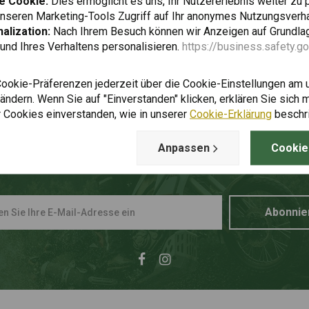
e Cookie:
Dies ermöglicht es uns, Ihr Nutzererlebnis weiter zu 
unseren Marketing-Tools Zugriff auf Ihr anonymes Nutzungsverh
alization:
Nach Ihrem Besuch können wir Anzeigen auf Grundlag
und Ihres Verhaltens personalisieren.
https://business.safety.g
Cookie-Präferenzen jederzeit über die Cookie-Einstellungen am 
ndern. Wenn Sie auf "Einverstanden" klicken, erklären Sie sich m
 Cookies einverstanden, wie in unserer
Cookie-Erklärung
beschr
Anpassen
Cookie
uf dem Laufenden bleiben + 5%
Abonnie