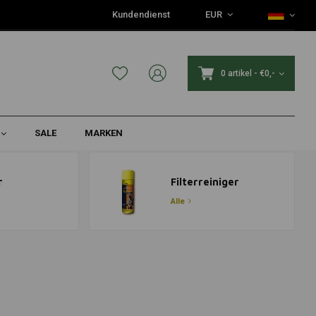
Kundendienst
EUR
0 artikel
-
€0,-
SALE
MARKEN
r
Filterreiniger
Alle