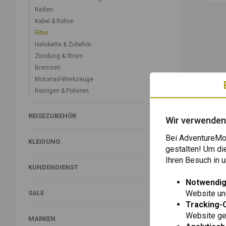
Reifen
Kabel & Rohre
Filter
Halskette & Zubehör
Zündung & Strom
Bremsen
Motorrad-Werkzeuge
Reinigen & Polieren
REISEZUBEHÖR
Wir verwenden
Bei AdventureMot
KLEIDUNG
gestalten! Um di
Ihren Besuch in
KUNDENDIENST
Notwendig
Website une
SALE
Tracking-
Website gen
MARKEN