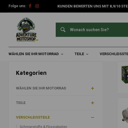
Folge uns:
KUNDEN BEWERTEN UNS MIT 8,9/10 STE
Filter
Home
Verschleißteile
Filter
WÄHLEN SIE IHR MOTORRAD
TEILE
VERSCHLEISSTE
Kategorien
WÄHLEN SIE IHR MOTORRAD
TEILE
VERSCHLEISSTEILE
Schmierstoffe & Flüssigkeiten