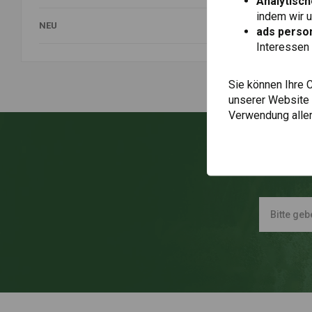
Analytisch
indem wir 
NEU
ads person
Interessen 
Sie können Ihre 
unserer Website ä
Verwendung aller
Immer a