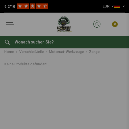
EUR
9.2/10
0
Zange
Home
Verschleißteile
Motorrad-Werkzeuge
Zange
Keine Produkte gefunden!...