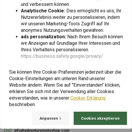
und verbessern können.
Analytische Cookie:
Dies ermöglicht es uns, Ihr
Nutzererlebnis weiter zu personalisieren, indem
Abonnieren
wir unseren Marketing-Tools Zugriff auf Ihr
anonymes Nutzungsverhalten gewähren.
ads personalization:
Nach Ihrem Besuch können
wir Anzeigen auf Grundlage Ihrer Interessen und
Ihres Verhaltens personalisieren.
https://business.safety.google/privacy/
Bei Fragen zu Ihrer Bestellung, Lieferzeiten,
Rücksendungen & Reparaturen oder
Sie können Ihre Cookie-Präferenzen jederzeit über die
allgemeinen Informationen können Sie uns
Cookie-Einstellungen am unteren Rand unserer
Website ändern. Wenn Sie auf "Einverstanden" klicken,
jederzeit auf eine der folgenden Arten
erklären Sie sich mit der Verwendung aller Cookies
kontaktieren.
einverstanden, wie in unserer
Cookie-Erklärung
beschrieben.
Gotenburgweg 46a, 9723 TM Groningen (The Netherlands)
Anpassen
Cookies akzeptieren
+31 85 06 06 06 5
info@adventuremotoshop.com