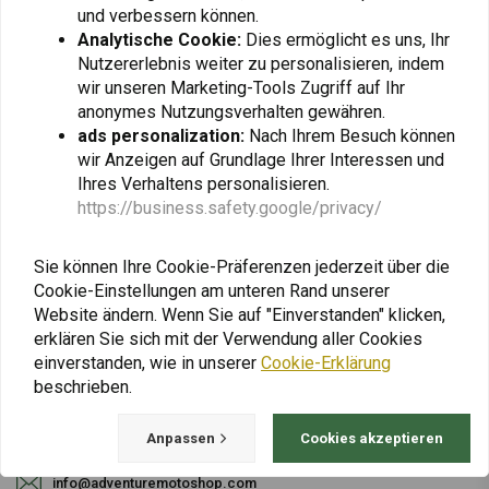
und verbessern können.
Analytische Cookie:
Dies ermöglicht es uns, Ihr
Nutzererlebnis weiter zu personalisieren, indem
Abonnieren
wir unseren Marketing-Tools Zugriff auf Ihr
anonymes Nutzungsverhalten gewähren.
ads personalization:
Nach Ihrem Besuch können
wir Anzeigen auf Grundlage Ihrer Interessen und
Ihres Verhaltens personalisieren.
https://business.safety.google/privacy/
Bei Fragen zu Ihrer Bestellung, Lieferzeiten,
Rücksendungen & Reparaturen oder
Sie können Ihre Cookie-Präferenzen jederzeit über die
allgemeinen Informationen können Sie uns
Cookie-Einstellungen am unteren Rand unserer
Website ändern. Wenn Sie auf "Einverstanden" klicken,
jederzeit auf eine der folgenden Arten
erklären Sie sich mit der Verwendung aller Cookies
kontaktieren.
einverstanden, wie in unserer
Cookie-Erklärung
beschrieben.
Gotenburgweg 46a, 9723 TM Groningen (The Netherlands)
Anpassen
Cookies akzeptieren
+31 85 06 06 06 5
info@adventuremotoshop.com