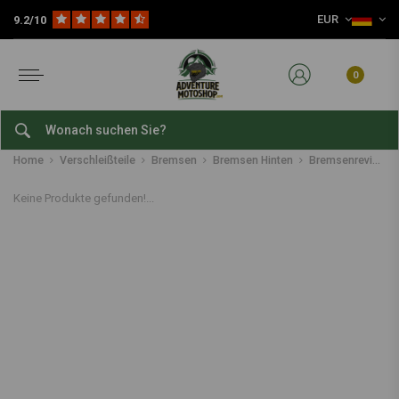
EUR
9.2/10
0
Bremsenrevision hinten
Home
Verschleißteile
Bremsen
Bremsen Hinten
Bremsenrevision hinten
Keine Produkte gefunden!...