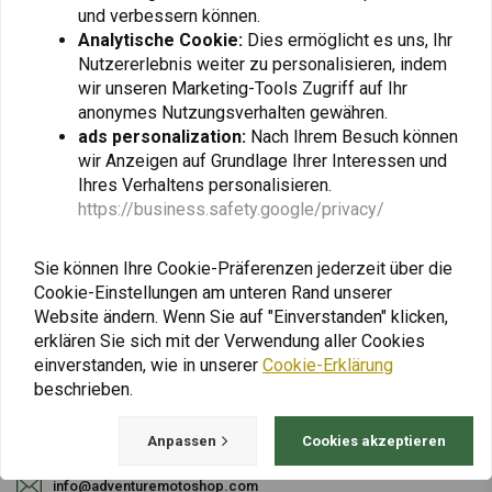
und verbessern können.
Analytische Cookie:
Dies ermöglicht es uns, Ihr
Nutzererlebnis weiter zu personalisieren, indem
Abonnieren
wir unseren Marketing-Tools Zugriff auf Ihr
anonymes Nutzungsverhalten gewähren.
ads personalization:
Nach Ihrem Besuch können
wir Anzeigen auf Grundlage Ihrer Interessen und
Ihres Verhaltens personalisieren.
https://business.safety.google/privacy/
Bei Fragen zu Ihrer Bestellung, Lieferzeiten,
Rücksendungen & Reparaturen oder
Sie können Ihre Cookie-Präferenzen jederzeit über die
allgemeinen Informationen können Sie uns
Cookie-Einstellungen am unteren Rand unserer
Website ändern. Wenn Sie auf "Einverstanden" klicken,
jederzeit auf eine der folgenden Arten
erklären Sie sich mit der Verwendung aller Cookies
kontaktieren.
einverstanden, wie in unserer
Cookie-Erklärung
beschrieben.
Gotenburgweg 46a, 9723 TM Groningen (The Netherlands)
Anpassen
Cookies akzeptieren
+31 85 06 06 06 5
info@adventuremotoshop.com