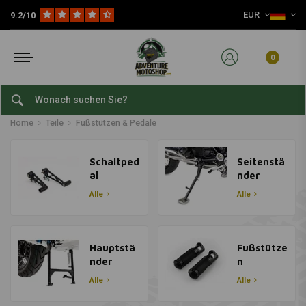
EUR
9.2/10
0
Fußstützen & Pedale
Home
Teile
Fußstützen & Pedale
Schaltped
Seitenstä
al
nder
Alle
Alle
Hauptstä
Fußstütze
nder
n
Alle
Alle