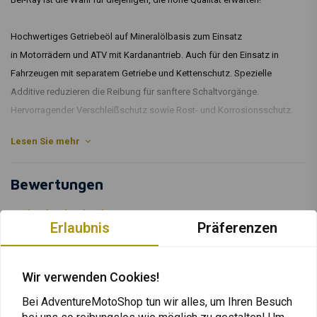
Hochwertiges Getriebeöl auf Mineralölbasis zum Einsatz
in Motorrädern und ATV mit Kardanantrieb. Auch für den Einsatz in
Fahrzeugen mit separatem Getriebe und Kettenschutz. Spezielle
Additive reduzieren die Reibung für sanftere Schaltvorgänge.
Hervorragender Verschleißschutz sowie Rost- und Korrosionsschutz.
Artikelcode: 8374481
Lesen Sie mehr
Bewertungen
0
(0 reviews)
Erlaubnis
Präferenzen
0
0
Wir verwenden Cookies!
0
0
Bei AdventureMotoShop tun wir alles, um Ihren Besuch
0