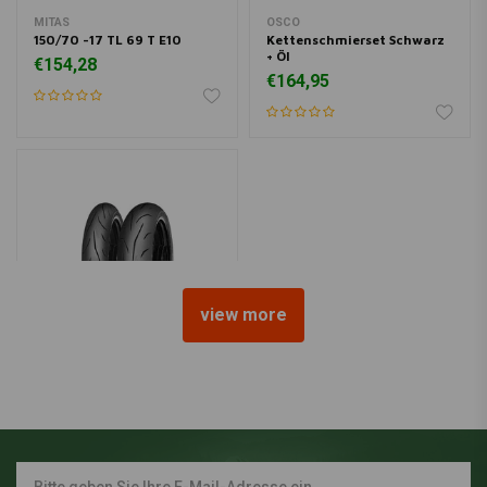
MITAS
OSCO
150/70 -17 TL 69 T E10
Kettenschmierset Schwarz
+ Öl
€154,28
€164,95
view more
MITAS
Sport Force+ EV 120/70
ZR17
€148,10