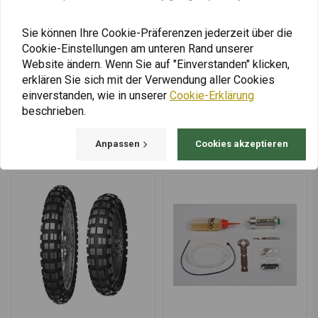
Getriebeschoner 85W-140
Big Twin TRANS-Öl | 1
| 1 Liter
Liter
€14,90
€16,95
Sie können Ihre Cookie-Präferenzen jederzeit über die
Cookie-Einstellungen am unteren Rand unserer
Website ändern. Wenn Sie auf "Einverstanden" klicken,
erklären Sie sich mit der Verwendung aller Cookies
einverstanden, wie in unserer
Cookie-Erklärung
Mehr laden
beschrieben.
Anpassen
Cookies akzeptieren