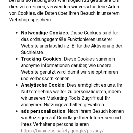
bei uns so reibungslos wie möglich zu gestalten! Um
dies zu erreichen, verwenden wir verschiedene Arten
von Cookies, die Daten über Ihren Besuch in unserem
Webshop speichern
Fügen Sie Ihre Bewertung hinzu
Notwendige Cookies:
Diese Cookies sind für
das ordnungsgemäße Funktionieren unserer
Website unerlässlich, z. B. für die Aktivierung der
Ähnliche Produkte
Suchleiste.
Tracking-Cookies:
Diese Cookies sammeln
anonyme Informationen darüber, wie unsere
Website genutzt wird, damit wir sie optimieren
und verbessern können.
Analytische Cookie:
Dies ermöglicht es uns, Ihr
Nutzererlebnis weiter zu personalisieren, indem
wir unseren Marketing-Tools Zugriff auf Ihr
anonymes Nutzungsverhalten gewähren.
ads personalization:
Nach Ihrem Besuch können
wir Anzeigen auf Grundlage Ihrer Interessen und
Ihres Verhaltens personalisieren.
BEL-RAY
BEL-RAY
https://business.safety.google/privacy/