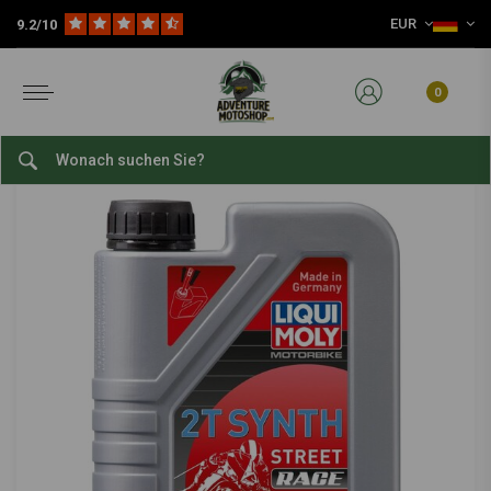
EUR
9.2/10
Home
2T Synth Street Race | 1L
LIQUI MOLY
-
bekijk alles van Liqui Moly
0
2T Synth Street Race | 1L
0/5 (0 reviews)