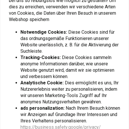
bei uns so reibungslos wie möglich zu gestalten! Um
Hinterlässt keine Verbrennungsrückstände
dies zu erreichen, verwenden wir verschiedene Arten
von Cookies, die Daten über Ihren Besuch in unserem
Artikel Code :
LM 1505
Webshop speichern
Fügen Sie Ihre Bewertung hinzu
Notwendige Cookies:
Diese Cookies sind für
das ordnungsgemäße Funktionieren unserer
Website unerlässlich, z. B. für die Aktivierung der
Ähnliche Produkte
Suchleiste.
Tracking-Cookies:
Diese Cookies sammeln
anonyme Informationen darüber, wie unsere
Website genutzt wird, damit wir sie optimieren
und verbessern können.
Analytische Cookie:
Dies ermöglicht es uns, Ihr
Nutzererlebnis weiter zu personalisieren, indem
wir unseren Marketing-Tools Zugriff auf Ihr
anonymes Nutzungsverhalten gewähren.
ads personalization:
Nach Ihrem Besuch können
wir Anzeigen auf Grundlage Ihrer Interessen und
Ihres Verhaltens personalisieren.
DENALI
TOURATECH
https://business.safety.google/privacy/