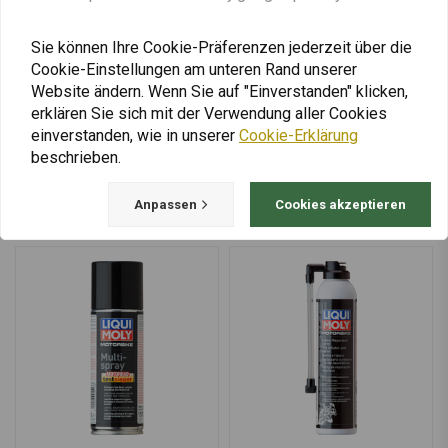
Schaltnetzteil-
Reifenreparaturset
Kabeladapter
"Stop&Go - Pocket Tire
Plugger"
€11,07
€50,94
Sie können Ihre Cookie-Präferenzen jederzeit über die
Cookie-Einstellungen am unteren Rand unserer
Website ändern. Wenn Sie auf "Einverstanden" klicken,
erklären Sie sich mit der Verwendung aller Cookies
einverstanden, wie in unserer
Cookie-Erklärung
Mehr laden
beschrieben.
Anpassen
Cookies akzeptieren