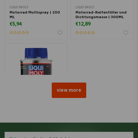
LIQUI MOLY
LIQUI MOLY
Motorrad Multispray | 200
Motorrad-Reifenfüller und
ML
Dichtungsmasse | 300ML
€5,94
€12,89
view more
LIQUI MOLY
Motorbike Speed Additive
Shooter | 80ML
€4,45