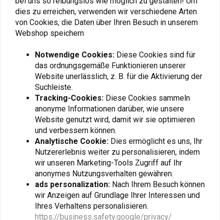
bei uns so reibungslos wie möglich zu gestalten! Um
dies zu erreichen, verwenden wir verschiedene Arten
von Cookies, die Daten über Ihren Besuch in unserem
Webshop speichern
Fügen Sie Ihre Bewertung hinzu
Notwendige Cookies:
Diese Cookies sind für
das ordnungsgemäße Funktionieren unserer
Website unerlässlich, z. B. für die Aktivierung der
Ähnliche Produkte
Suchleiste.
Tracking-Cookies:
Diese Cookies sammeln
anonyme Informationen darüber, wie unsere
Website genutzt wird, damit wir sie optimieren
und verbessern können.
Analytische Cookie:
Dies ermöglicht es uns, Ihr
Nutzererlebnis weiter zu personalisieren, indem
wir unseren Marketing-Tools Zugriff auf Ihr
anonymes Nutzungsverhalten gewähren.
ads personalization:
Nach Ihrem Besuch können
wir Anzeigen auf Grundlage Ihrer Interessen und
Ihres Verhaltens personalisieren.
DENALI
AKRAPOVIC
https://business.safety.google/privacy/