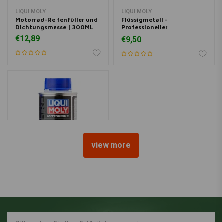
LIQUI MOLY
LIQUI MOLY
Motorrad-Reifenfüller und
Flüssigmetall -
Dichtungsmasse | 300ML
Professioneller
Zweikomponenten-
€12,89
€9,50
Epoxidkleber | 25ML
view more
LIQUI MOLY
Kraftstoffzusatz Speed
Additive | 150ML
€8,15