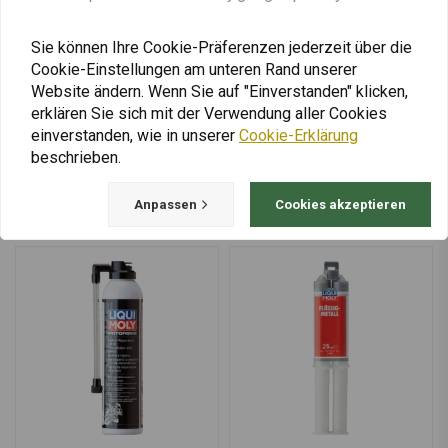
Schaltnetzteil-
Schalldämpferschelle aus
Kabeladapter
Edelstahl | BMW R 1250
GS ('19+)/ADV ('19+)
€11,07
€12,97
€164,00
Sie können Ihre Cookie-Präferenzen jederzeit über die
Cookie-Einstellungen am unteren Rand unserer
Website ändern. Wenn Sie auf "Einverstanden" klicken,
erklären Sie sich mit der Verwendung aller Cookies
einverstanden, wie in unserer
Cookie-Erklärung
Mehr laden
beschrieben.
Anpassen
Cookies akzeptieren