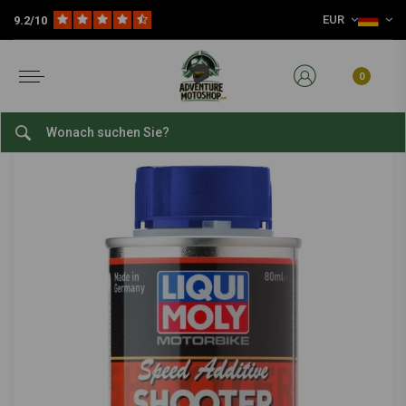
EUR
9.2/10
Home
Motorbike Speed Additive Shooter | 80ML
LIQUI MOLY
-
bekijk alles van Liqui Moly
0
Motorbike Speed Additive Shooter | 80ML
0/5 (0 reviews)