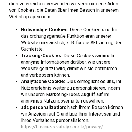
dies zu erreichen, verwenden wir verschiedene Arten
beeinträchtigen
von Cookies, die Daten über Ihren Besuch in unserem
Einschließlich:
Webshop speichern
Fügen Sie Ihre Bewertung hinzu
Gehärtetes Glas
Notwendige Cookies:
Diese Cookies sind für
Kratzfest
das ordnungsgemäße Funktionieren unserer
0,3 mm Dicke
Website unerlässlich, z. B. für die Aktivierung der
Ähnliche Produkte
Oleophobe Beschichtung verhindert Flecken und Fingerabdrücke
Suchleiste.
Tracking-Cookies:
Diese Cookies sammeln
Hitzebeständig
anonyme Informationen darüber, wie unsere
Einfach aufzutragender Silikonkleber
Website genutzt wird, damit wir sie optimieren
Entwickelt für Wrap-Around-Fälle
und verbessern können.
Analytische Cookie:
Dies ermöglicht es uns, Ihr
Quad Lock Teilenummer: ANX-GSP-IP13S
Nutzererlebnis weiter zu personalisieren, indem
wir unseren Marketing-Tools Zugriff auf Ihr
anonymes Nutzungsverhalten gewähren.
ads personalization:
Nach Ihrem Besuch können
wir Anzeigen auf Grundlage Ihrer Interessen und
Ihres Verhaltens personalisieren.
QUAD LOCK
SW-MOTECH
https://business.safety.google/privacy/
Mobiler Poncho Galaxy
Handyhülle | Schwarz
Note9