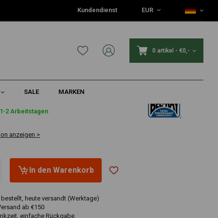
Kundendienst
EUR
0 artikel
-
€0,-
SALE
MARKEN
1-2 Arbeitstagen
ion anzeigen >
In den Warenkorb
 bestellt, heute versandt (Werktage)
Versand ab €150
nkzeit, einfache Rückgabe