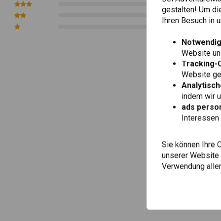
0
gestalten! Um di
0
Ihren Besuch in
0
Notwendig
Website une
Tracking-
Website gen
Analytisch
indem wir 
ads person
Interessen 
Sie können Ihre 
unserer Website ä
Verwendung aller