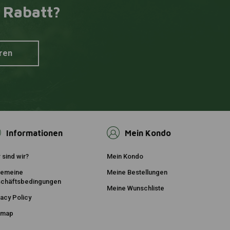
 Rabatt?
XERAMIC
nkorb hinzufügen
Zum Warenkorb hinzufügen
 100ml
Motorkraftstoffstabilisator |
E10 / E5
€7,02
ren
Informationen
Mein Kondo
 sind wir?
Mein Kondo
gemeine
Meine Bestellungen
chäftsbedingungen
Meine Wunschliste
vacy Policy
emap