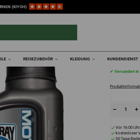
RNEN (KIYOH)
ttel
Moto Chill Kühlmittel |1 Liter
ILE
REISEZUBEHÖR
KLEIDUNG
KUNDENDIENST
€18,45
✔ Versanden in 
Produktinformat
Vor 16:00 Uhr
kostenloser 
30 Tage Bede