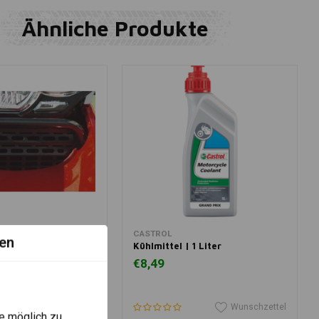
Ähnliche Produkte
 Warenkorb legen
In den Warenkorb legen
CASTROL
en
hutz BMW R 1200
Kühlmittel | 1 Liter
e ('12-) schwarz
€8,49
Wunschzettel
Wunschzettel
e möglich zu