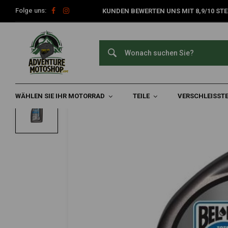
Folge uns:
KUNDEN BEWERTEN UNS MIT 8,9/10 STE
Home
Verschleißteile
Schmierstoffe & Flüssigkeiten
Kühlmi
BEL-RAY
Moto Chill Kühlmittel |1 Liter
0/5 (0 reviews)
WÄHLEN SIE IHR MOTORRAD
TEILE
VERSCHLEISSTE