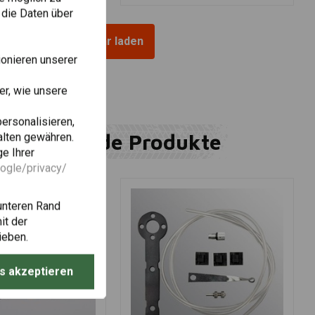
 die Daten über
Mehr laden
onieren unserer
r, wie unsere
personalisieren,
Ergänzende Produkte
alten gewähren.
e Ihrer
oogle/privacy/
unteren Rand
it der
ieben.
s akzeptieren