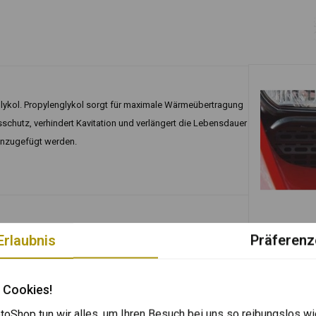
englykol. Propylenglykol sorgt für maximale Wärmeübertragung
schutz, verhindert Kavitation und verlängert die Lebensdauer
hinzugefügt werden.
In den
TOURATECH
Erlaubnis
Präferenz
Ölkühlersc
GS/Adventur
Fügen Sie Ihre Bewertung hinzu
€73,64
 Cookies!
oShop tun wir alles, um Ihren Besuch bei uns so reibungslos wi