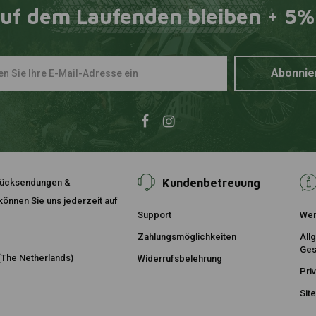
uf dem Laufenden bleiben + 5%
OSCO
Zum Ware
Nachfüllöl
€8,94
Abonnie
Kundenbetreuung
, Rücksendungen &
önnen Sie uns jederzeit auf
Support
Wer
Zahlungsmöglichkeiten
All
Ges
The Netherlands)
Widerrufsbelehrung
Pri
Sit