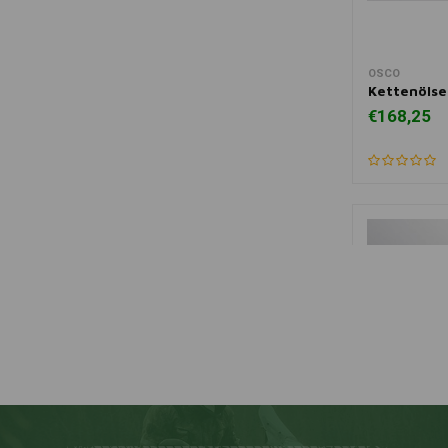
OSCO
Zum Ware
Kettenölse
€168,25