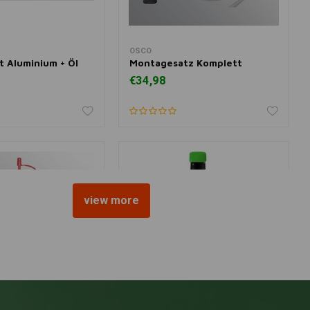
OSCO
nkorb hinzufügen
Zum Warenkorb hinzufügen
t Aluminium + Öl
Montagesatz Komplett
€34,98
view more