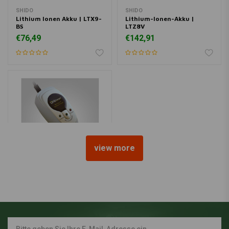
SHIDO
SHIDO
Lithium Ionen Akku | LTX9-
Lithium-Ionen-Akku |
BS
LTZ8V
€76,49
€142,91
view more
UNI
Batterieladegerät Uni-
Charger | 1 Ampere
€44,95