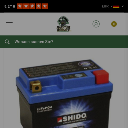
EUR
9.2/10
Home
Verschleißteile
Zündung & Strom
Lithium Batterie
Lithium Ionen Akku | LTX7L-BS
SHIDO
-
bekijk alles van Shido
0
Lithium Ionen Akku | LTX7L-BS
0/5 (0 reviews)