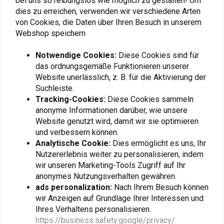
bei uns so reibungslos wie möglich zu gestalten! Um
dies zu erreichen, verwenden wir verschiedene Arten
von Cookies, die Daten über Ihren Besuch in unserem
Webshop speichern
Fügen Sie Ihre Bewertung hinzu
Notwendige Cookies:
Diese Cookies sind für
das ordnungsgemäße Funktionieren unserer
Website unerlässlich, z. B. für die Aktivierung der
Ähnliche Produkte
Suchleiste.
Tracking-Cookies:
Diese Cookies sammeln
anonyme Informationen darüber, wie unsere
Website genutzt wird, damit wir sie optimieren
und verbessern können.
Analytische Cookie:
Dies ermöglicht es uns, Ihr
Nutzererlebnis weiter zu personalisieren, indem
wir unseren Marketing-Tools Zugriff auf Ihr
anonymes Nutzungsverhalten gewähren.
ads personalization:
Nach Ihrem Besuch können
wir Anzeigen auf Grundlage Ihrer Interessen und
Ihres Verhaltens personalisieren.
SHIDO
SHIDO
https://business.safety.google/privacy/