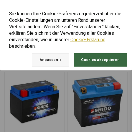
Lithium Ionen Akku |
Lithium Ionen Akku |
LTX20CH-BS
LTX14-BS
€204,12
€94,59
Sie können Ihre Cookie-Präferenzen jederzeit über die
Cookie-Einstellungen am unteren Rand unserer
Website ändern. Wenn Sie auf "Einverstanden" klicken,
erklären Sie sich mit der Verwendung aller Cookies
einverstanden, wie in unserer
Cookie-Erklärung
Mehr laden
beschrieben.
Anpassen
Cookies akzeptieren