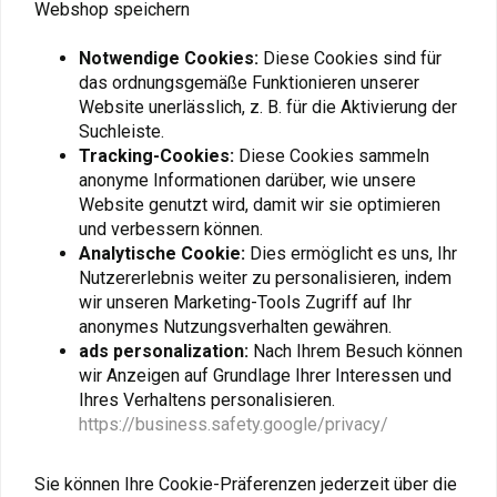
Webshop speichern
Ähnliche Produkte
Notwendige Cookies:
Diese Cookies sind für
das ordnungsgemäße Funktionieren unserer
Website unerlässlich, z. B. für die Aktivierung der
Suchleiste.
Tracking-Cookies:
Diese Cookies sammeln
anonyme Informationen darüber, wie unsere
Website genutzt wird, damit wir sie optimieren
und verbessern können.
Analytische Cookie:
Dies ermöglicht es uns, Ihr
Nutzererlebnis weiter zu personalisieren, indem
wir unseren Marketing-Tools Zugriff auf Ihr
anonymes Nutzungsverhalten gewähren.
KEDO
ads personalization:
Nach Ihrem Besuch können
KEDO
Aluminium-
Schutz für Wasserpumpe
wir Anzeigen auf Grundlage Ihrer Interessen und
Bremsflüssigkeitsbehälter
Yamaha Ténéré 700 |
Ihres Verhaltens personalisieren.
Hinten Yamaha Ténéré
Schwarz
€108,95
€25,95
700 | Schwarz
https://business.safety.google/privacy/
Sie können Ihre Cookie-Präferenzen jederzeit über die