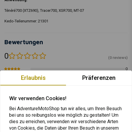
Ténéré700 (XTZ690), Tracer700, XSR700, MT-07
Kedo-Teilenummer: 21301
Bewertungen
0
(0 reviews)
0
0
Erlaubnis
Präferenzen
0
0
0
Wir verwenden Cookies!
Bei AdventureMotoShop tun wir alles, um Ihren Besuch
bei uns so reibungslos wie möglich zu gestalten! Um
Fügen Sie Ihre Bewertung hinzu
dies zu erreichen, verwenden wir verschiedene Arten
von Cookies, die Daten über Ihren Besuch in unserem