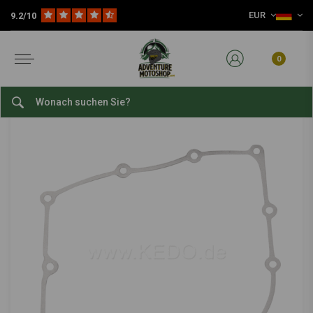
EUR
9.2/10
Home
Wählen Sie Ihr Motorrad
Yamaha
Yamaha Ténéré 700 ('19-'20)
KEDO
-
bekijk alles van Kedo
0
Ölwannendichtung OEM
0/5 (0 reviews)