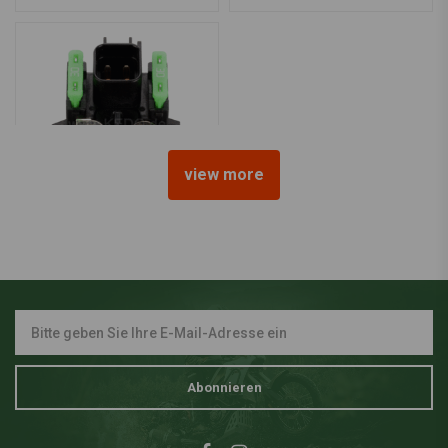
view more
KEDO
Anlasserrelais OEM
€117,95
Abonnieren